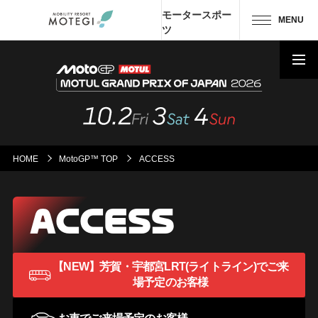
モータースポー
MENU
ツ
トップページ
JP
EN
CH
エリア・施設
アトラクション・
アクティビティ
HOME
MotoGP™ TOP
ACCESS
モーター
スポーツ
ホテル・
キャンプ
【NEW】芳賀・宇都宮LRT(ライトライン)で
ご来
レストラン
場予定のお客様
グッズ＆
ショップ