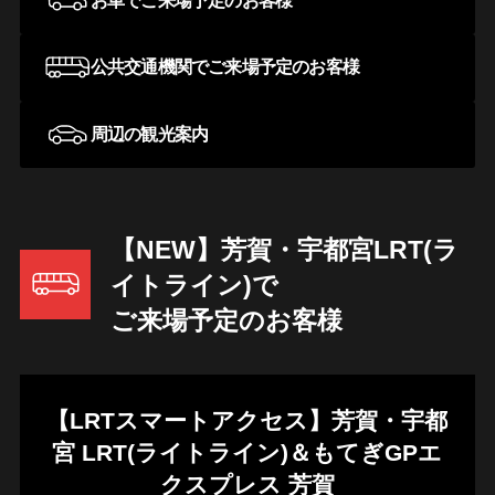
お車でご来場予定のお客様
公共交通機関でご来場予定のお客様
チケット購入
アトラクション
イベント
MobilityStation
待ち時間案内
周辺の観光案内
MotoGP™ 日本グランプリ公式Instagram
営業時間
料金・チケット
場内マップ
アクセス
【NEW】芳賀・宇都宮LRT(ラ
イトライン)で
サービスガイド
アンケート
ご来場予定のお客様
【LRTスマートアクセス】芳賀・宇都
宮 LRT(ライトライン)＆もてぎGPエ
クスプレス 芳賀