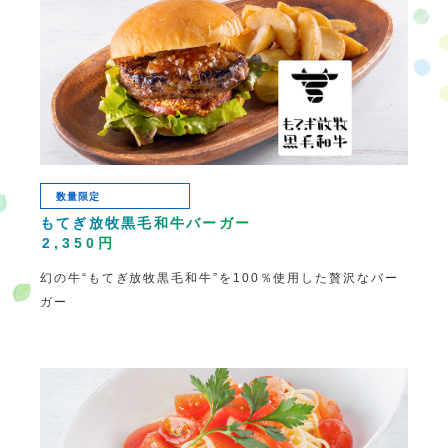
数量限定
もてぎ放牧黒毛和牛バーガー
2,350円
幻の牛“もてぎ放牧黒毛和牛”を100％使用した
贅沢なバー
ガー