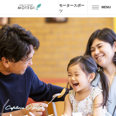
モータースポー
MENU
ツ
トップページ
JP
EN
CH
エリア・施設
アトラクション・
アクティビティ
モーター
スポーツ
ホテル・
キャンプ
レストラン
Cafeteria OAK
グッズ＆
ショップ