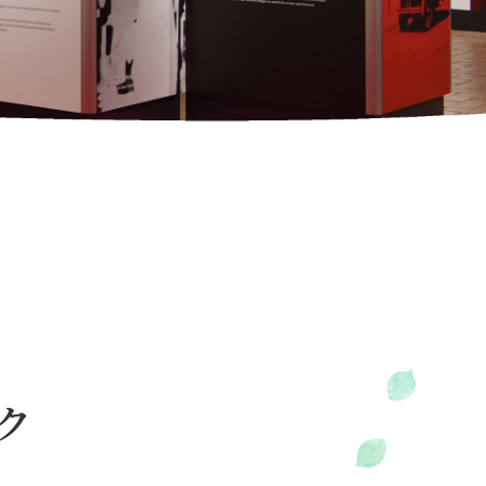
大ネットの森 SUMIKA
のキッチン どんぐり
ジ
ホテル
UPER GT
ログキャビン・林間サイト
ルマ＆
イクのアトラクション
ーパー耐久
験・レース参戦・スクール）
期間限定スペシャルプラン
もてぎチャンピオンカップ
ーク
ジムカーナ
てぎの楽しみ方