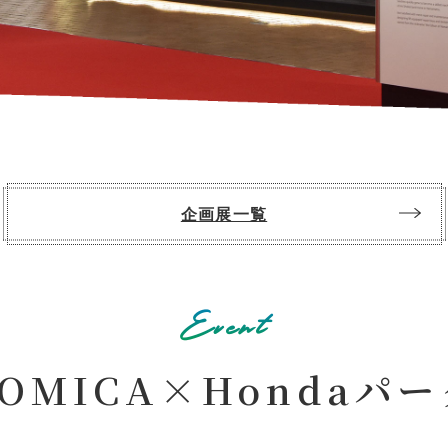
迷宮森殿 ITADAKI
森のジェラテリア ROCCO
オンラインショップ
巨
森
ウッズ
森と星空のキャンプヴィレッ
トライアル世界選手権
S
グランピング
アファミリー
企画展一覧
アクティビティ（自然体験・キャンプ）
ク
バ
全日本ロードレース
ス
コレクションホール
交通教育センターもてぎ
イアル
全日本カート
サーキットを走る（走行体
Event
BBQ
湯
K-TAI
Motoフェスティバル
ハローウッズサイトTOP
OMICA×Hondaパ
てぎショートコース
もてぎカートレース
森の空中散歩（ジップライン）
も