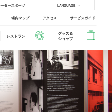
モータースポーツ
LANGUAGE
場内マップ
アクセス
サービスガイド
グッズ＆
レストラン
ショップ
CLOSE
CLOSE
CLOSE
CLOSE
CLOSE
CLOSE
レッジTOP