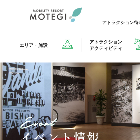
アトラクション待
アトラクション
エリア・施設
アクティビティ
エリア・施設TOP
アトラクション・アクティビティTOP
レストランTOP
グッズ＆ショップTOP
モータ
Event
ホテルTOP
イベント情報