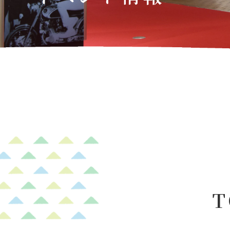
森感覚アスレチック DOKIDOKI
カフェテリア オーク
グッズ・ショップ情報
パーク
ハロー
MotoGP™
プレミアムステイルーム
スーペリ
空のアスレチックひろば KONOMI
グランツーリスモカフェ
もてぎ2&4レース
モータースポーツ
ホンダ
アジアロードレース選手権
全日本トラ
スタンダードルーム
のぞみの
もて耐
JOY耐
T
もてぎロードレース
も
大人も楽しめるレーシングカート