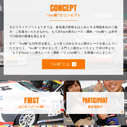
“Joy耐”のコンセプト
モビリティリゾートもてぎでは、参加者の皆様をはじめとする関係各位のご協
力・ご支援をいただきながら、もてぎEnjoy耐久レース（通称：“Joy耐”）は本年
で25回目の開催を迎えます。
さて、“Joy耐”も26年目を迎え、より多くのみなさんに耐久レースを楽しんでい
ただきたく、“Joy耐”と併せまして、入門ミニ耐久レースとして2012年より、
「もてぎEnjoyミニ耐久レース（通称：“ミニJoy耐”）」を開催いたしました。
“Joy耐”とは
はじめての“Joy耐”
参加者紹介