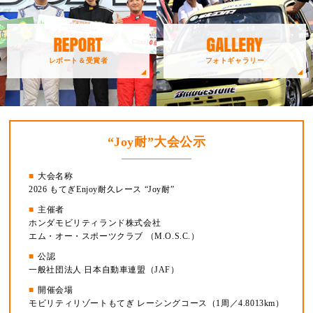
レポート＆受賞者
フォトギャラリー
“Joy耐”大会公示
大会名称
2026 もてぎEnjoy耐久レース “Joy耐”
主催者
ホンダモビリティランド株式会社
エム・オー・スポーツクラブ （M.O.S.C.）
公認
一般社団法人 日本自動車連盟（JAF）
開催会場
モビリティリゾートもてぎ レーシングコース（1周／4.8013km）