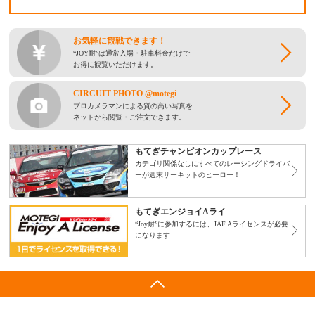
お気軽に観戦できます！
“JOY耐”は通常入場・駐車料金だけで
お得に観覧いただけます。
CIRCUIT PHOTO @motegi
プロカメラマンによる質の高い写真を
ネットから閲覧・ご注文できます。
もてぎチャンピオンカップレース
カテゴリ関係なしにすべての
レーシングドライバ
ーが週末サーキットのヒーロー！
もてぎエンジョイAライ
“Joy耐”に参加するには、
JAF Aライセンスが必要
になります