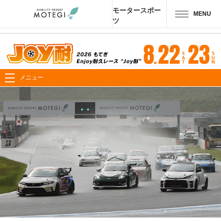
モータースポー
MENU
ツ
トップページ
JP
EN
CH
エリア・施設
メニュー
アトラクション・
アクティビティ
モーター
スポーツ
ホテル・
キャンプ
レストラン
グッズ＆
ショップ