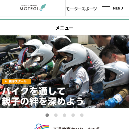
MENU
モータースポーツ
トップページ
メニュー
JP
EN
CH
エリア・施設
アトラクション・
アクティビティ
モーター
スポーツ
ホテル・
キャンプ
レストラン
グッズ＆
ショップ