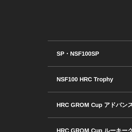
SP・NSF100SP
NSF100 HRC Trophy
HRC GROM Cup アドバ
HRC GROM Cup ルーキー