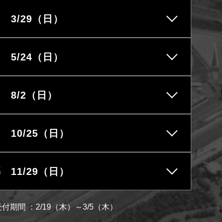
oM会員
レースオフィシャル募集
3/29（日）
5/24（日）
アクティビティ（自然体験・キャン
プ）
8/2（日）
10/25（日）
11/29（日）
期間 ：2/19（木）～3/5（木）