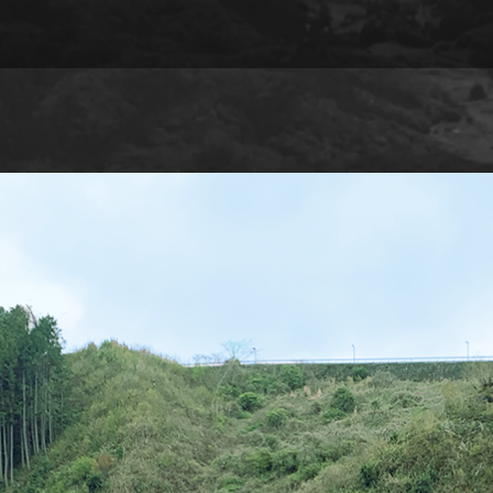
森感覚アスレチック DOKIDOKI
カフェテリア オーク
グッズ・ショップ情報
パーク
ハロー
MotoGP™
プレミアムステイルーム
スーペリ
空のアスレチックひろば KONOMI
グランツーリスモカフェ
もてぎ2&4レース
モータースポーツ
ホンダ
アジアロードレース選手権
全日本トラ
スタンダードルーム
のぞみの
もて耐
JOY耐
もてぎロードレース
も
大人も楽しめるレーシングカート