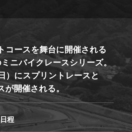
大ネットの森 SUMIKA
のキッチン どんぐり
ジ
ホテル
UPER GT
ログキャビン・林間サイト
トコースを舞台に開催される
のミニバイクレースシリーズ。
ルマ＆
イクのアトラクション
ーパー耐久
1日）にスプリントレースと
験・レース参戦・スクール）
スが開催される。
期間限定スペシャルプラン
もてぎチャンピオンカップ
催日程
ジムカーナ
てぎの楽しみ方