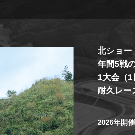
迷宮森殿 ITADAKI
森のジェラテリア ROCCO
オンラインショップ
巨
森
ウッズ
森と星空のキャンプヴィレッ
トライアル世界選手権
S
グランピング
アファミリー
北ショー
年間5戦
アクティビティ（自然体験・キャンプ）
ク
バ
全日本ロードレース
ス
1大会（
コレクションホール
交通教育センターもてぎ
イアル
全日本カート
サーキットを走る（走行体
耐久レー
BBQ
湯
K-TAI
Motoフェスティバル
ハローウッズサイトTOP
2026年開
てぎショートコース
もてぎカートレース
森の空中散歩（ジップライン）
も