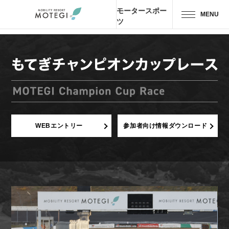
モータースポー
MENU
ツ
トップページ
JP
EN
CH
エリア・施設
アトラクション・
アクティビティ
WEBエントリー
参加者向け情報ダウンロード
モーター
スポーツ
ホテル・
キャンプ
レストラン
グッズ＆
ショップ