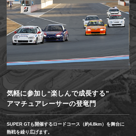
アトラクション
イベント
待ち時間案内
営業時間
料金・チケット
場内マップ
アクセス
サービスガイド
アンケート
気軽に参加し“楽しんで成長する”
アマチュアレーサーの登竜門
SUPER GTも開催するロードコース（約4.8km）を舞台に
熱戦を繰り広げます。