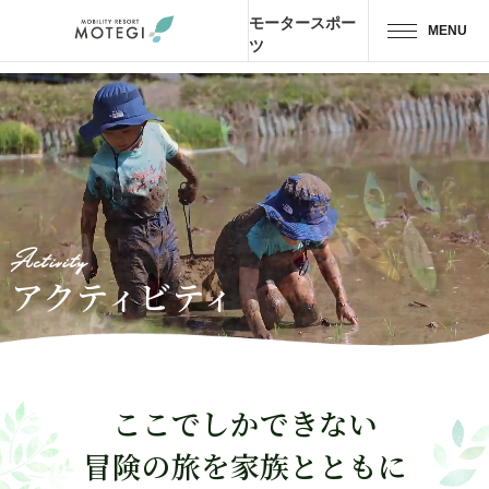
モータースポー
MENU
ツ
トップページ
JP
EN
CH
エリア・施設
アトラクション・
アクティビティ
Activity
アクティビティ
モーター
スポーツ
ホテル・
キャンプ
ここでしかできない
レストラン
冒険の旅を家族とともに
グッズ＆
ショップ