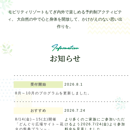
モビリティリゾートもてぎ内外で楽しめる予約制アクティビテ
ィ。
大自然の中で心と身体を開放して、かけがえのない思い出
アトラクション
イベント
作りを。
待ち時間案内
営業時間
料金・チケット
Information
お知らせ
場内マップ
アクセス
サービスガイド
アンケート
受付開始
2026.8.1
8月～10月のプログラムを更新しました。
おすすめ
2026.7.24
8/14(金)～15(土)開催
より多くのご家族にご参加いただ
「どんぐり広場サイト～花
けるよう2026.7/24(金)より参加
火の祭典プラン～」
料金を見直しました。