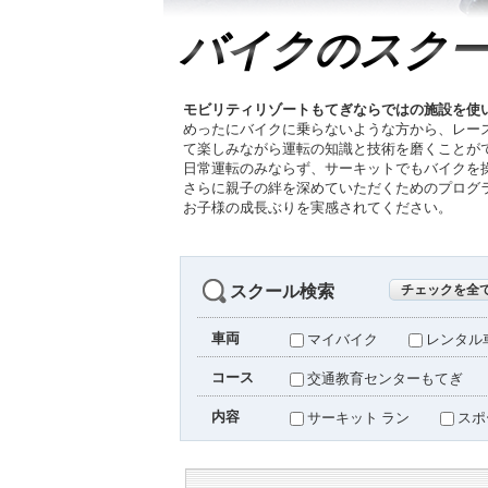
森感覚アスレチック DOKIDOKI
カフェテリア オーク
グッズ・ショップ情報
バイクのスク
パーク
ハローウッ
MotoGP™
モビリティリゾートもてぎならではの施設を使
めったにバイクに乗らないような方から、レー
プレミアムステイルーム
スーペリアフ
て楽しみながら運転の知識と技術を磨くことが
日常運転のみならず、サーキットでもバイクを
さらに親子の絆を深めていただくためのプログ
お子様の成長ぶりを実感されてください。
空のアスレチックひろば KONOMI
グランツーリスモカフェ
もてぎ2&4レース
モータースポーツ
ホンダコレ
スクール検索
チェックを全
アジアロードレース選手権
全日本トライア
車両
マイバイク
レンタル
スタンダードルーム
のぞみの湯
コース
交通教育センターもてぎ
もて耐
JOY耐
内容
サーキット ラン
スポ
もてぎロードレース
もてぎ
大人も楽しめるレーシングカート