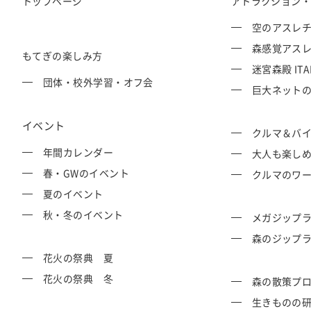
トップページ
アトラクション
空のアスレチッ
森感覚アスレチ
もてぎの楽しみ方
迷宮森殿 ITA
団体・校外学習・オフ会
巨大ネットの森
イベント
クルマ＆バ
年間カレンダー
大人も楽し
春・GWのイベント
クルマのワ
夏のイベント
秋・冬のイベント
メガジップラ
森のジップラ
花火の祭典 夏
花火の祭典 冬
森の散策プ
生きものの