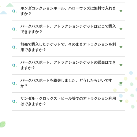
ら幼児料金が必要となります。
・オフロードアドベンチャー DEKOBOKO
ホンダコレクションホール、ハローウッズは無料で入れま
・ぶんぶんスクーター
以下のアトラクションが無料でお楽しみいただけます。ご利
すか？
・おさんぽでんでん
用には、付き添いの方のみ料金が必要です。
・ワイルドレーサー
パークパスポート、アトラクションチケットはどこで購入
・オフロードアドベンチャー DEKOBOKO（2歳以上、中学
はい、入場料をお支払いいただければ無料です。（アクティ
できますか？
・メガジップライン つばさ
生以上の付き添いが必要）
ビティは有料になります）
・森のファミリーウォーク TEKUTEKU
・おさんぽでんでん、森の教習所（1人座りができる0歳以
前売で購入したチケットで、そのままアトラクションを利
※荒天時は運休となる場合があります。詳しくは、
弊社ホー
以下の場所で販売しております。また各アトラクション入口
上、中学生以上の付き添いが必要）
用できますか？
ムページ
でご確認ください。
にてPayPay決済がご利用いただけます。
・巨大ネットの森 SUMIKA、空のアスレチック広場
パークパスポート、アトラクションチケットの返金はでき
・パークチケットオフィス
KONOMI（中学生以上の付き添いのもと一部エリアのみ入
パークチケットオフィス、ハローウッズインフォメーショ
ますか？
・ハローウッズインフォメーション
場）
ン、レーシングカート受付のいずれかの場所でパークパスポ
・レーシングカート受付
・森のファミリーウォーク TEKUTEKU（18歳以上の付き添
パークパスポートを紛失しました。どうしたらいいです
ートに引き換えてからご利用ください。
ご購入後の返金はしておりません。
・巨大ネットの森 SUMIKA 入口券売機（アトラクションチ
いが必要）
か？
ケットのみ）
サンダル・クロックス・ヒール等でのアトラクション利用
購入時のレシートまたは、前売購入画面をご掲示いただけれ
はできますか？
ば1回のみ再発行いたします。
運動に適さない履物でのご利用はご遠慮いただいておりま
す。
各アトラクションには貸し靴もございます。貸し靴をご利用