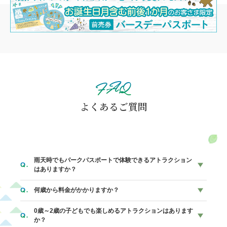
FAQ
よくあるご質問
雨天時でもパークパスポートで体験できるアトラクション
はありますか？
何歳から料金がかかりますか？
以下のアトラクションがご利用いただけます。
・巨大ネットの森 SUMIKA（屋内）
0歳～2歳の子どもでも楽しめるアトラクションはあります
3歳未満のお子さまは無料になります。3歳以上のお子さまか
か？
・迷宮森殿 ITADAKI