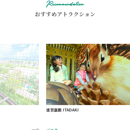
Recommendation
の際には、靴下の着用をお願いいたします。
また、靴下はチケットオフィス、ハローウッズインフォメー
おすすめアトラクション
ション、レーシングカート受付、巨大ネットの森
SUMIKA（販売機）にて販売しております。
迷宮森殿 ITADAKI
森の
パーク
ハロ