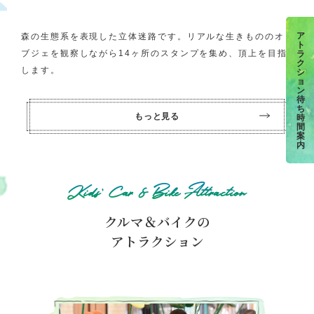
ア
森の生態系を表現した立体迷路です。リアルな生きもののオ
ト
ブジェを観察しながら14ヶ所のスタンプを集め、頂上を目指
ラ
ク
します。
シ
ョ
ン
待
ち
もっと見る
時
間
案
内
Kids’ Car & Bike Attraction
クルマ＆バイクの
アトラクション