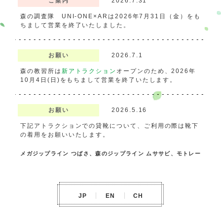
ご案内
2026.7.31
森の調査隊 UNI-ONE×ARは2026年7月31日（金）をも
ちまして営業を終了いたしました。
お願い
2026.7.1
森の教習所は
新アトラクション
オープンのため、2026年
10月4日(日)をもちまして営業を終了いたします。
お願い
2026.5.16
下記アトラクションでの貸靴について、ご利用の際は靴下
の着用をお願いいたします。
メガジップライン つばさ、森のジップライン ムササビ、モトレー
サー、オフロードツーリングRINDO BIKE、キッズバイクフィー
ルド、森感覚アスレチック DOKIDOKI、空のアスレチックひろば
KONOMI、レーシングカート、チャレンジカート
JP
EN
CH
ご案内
2026.4.4