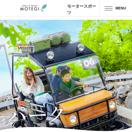
モータースポー
MENU
ツ
トップページ
JP
EN
CH
エリア・施設
アトラクション・
アクティビティ
モーター
スポーツ
Park
ホテル・
キャンプ
レストラン
グッズ＆
ショップ