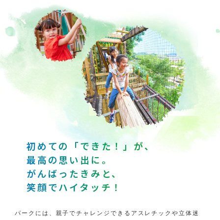
各アトラクション入口にてPayPay決済のご利用が可能に
なりました。
オススメ
2025.2.3
年間パスポートのお知らせ
ご案内
2023.8.2
バースデーパスポートのお知らせ
初めての「できた！」が、
オススメ
2023.3.13
最高の思い出に。
「モビリティリゾートもてぎパークだより」登録でお得な
情報をゲット！
がんばったきみと、
笑顔でハイタッチ！
パークには、親子でチャレンジできるアスレチックや立体迷