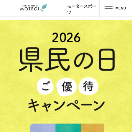
モータースポー
MENU
ツ
トップページ
JP
EN
CH
エリア・施設
アトラクション・
アクティビティ
モーター
スポーツ
ホテル・
キャンプ
レストラン
グッズ＆
ショップ