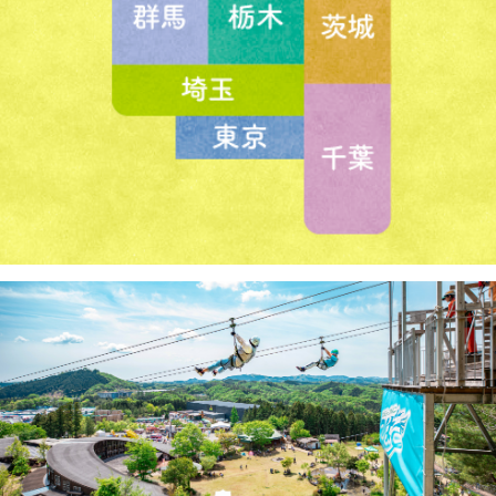
アトラクション
イベント
待ち時間案内
営業時間
料金・チケット
場内マップ
アクセス
サービスガイド
アンケート