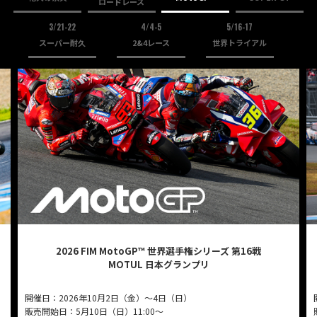
ロードレース
3/21-22
4/4-5
5/16-17
スーパー耐久
2&4レース
世界トライアル
アトラクション
イベント
待ち時間案内
営業時間
料金・チケット
場内マップ
アクセス
サービスガイド
アンケート
2026 FIM MotoGP™ 世界選手権シリーズ 第16戦
MOTUL 日本グランプリ
開催日：2026年10月2日（金）～4日（日）
販売開始日：5月10日（日）11:00～