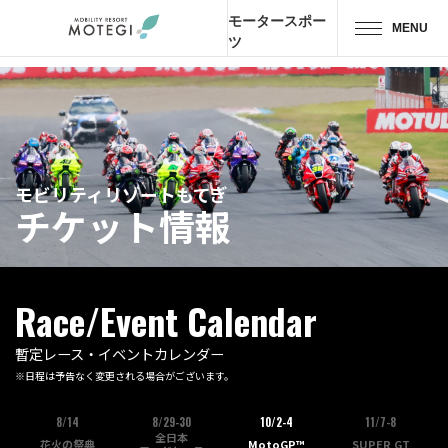
モータースポー
MENU
ツ
トップページ
JP
EN
CH
エリア・施設
モビリティリゾートもてぎ
チケット情報
アトラクション・
アクティビティ
モーター
スポーツ
Race/Event Calendar
ホテル・
キャンプ
暫定レース・イベントカレンダー
※日程は予告なく変更される場合がございます。
レストラン
8/14
8/29-30
10/2-4
11/7-8
全日本
花火の祭典
MotoGP™
SUPER GT
グッズ＆
ショップ