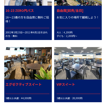
16-23 ZERO円パス
自由席[前売/当日]
16～23歳の方を自由席に無料ご招
お気に入りの場所で観戦しよう！
待！
2002年3月23日～2011年4月1日生まれ
大人：4,200円
の方：無料
子ども：2,200円～
エグゼクティブスイート
VIPスイート
3歳以上共通：44,000円
3歳以上共通：28,000円