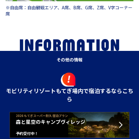
※自由席：自由観戦エリア、A席、B席、G席、Z席、V字コーナー
席
その他の情報
モビリティリゾートもてぎ場内で宿泊するならこち
ら
2026 もてぎスーパー耐久 宿泊プラン
森と星空のキャンプヴィレッジ
予約受付中！