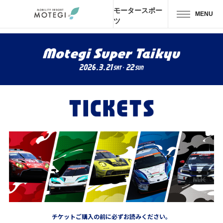
モータースポー
MENU
ツ
トップページ
JP
EN
CH
エリア・施設
アトラクション・
アクティビティ
モーター
スポーツ
ホテル・
キャンプ
レストラン
チケットご購入の前に必ずお読みください。
グッズ＆
ショップ