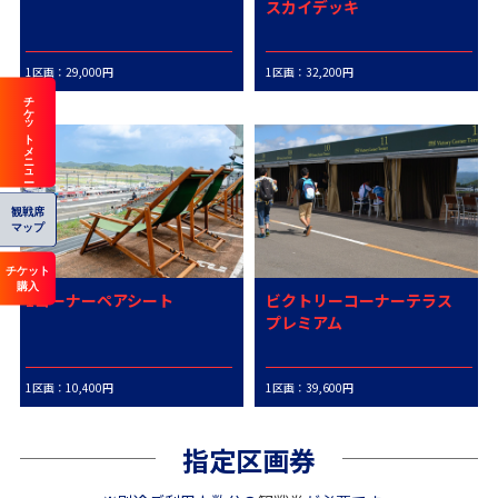
スカイデッキ
1区画：29,000円
1区画：32,200円
チケットメニュー
観戦席
マップ
チケット
購入
1コーナーペアシート
ビクトリーコーナーテラス
プレミアム
1区画：10,400円
1区画：39,600円
指定区画券