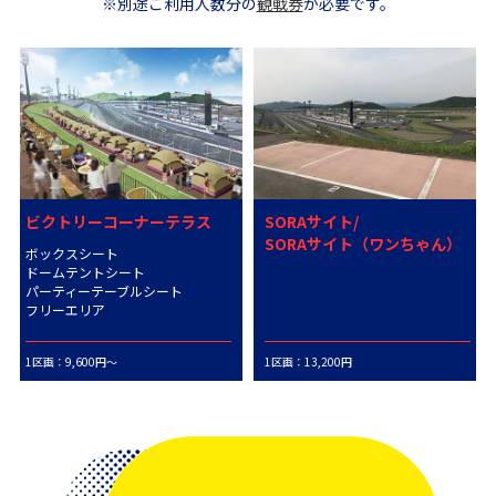
※別途ご利用人数分の
観戦券
が必要です。
ビクトリーコーナーテラス
SORAサイト/
SORAサイト（ワンちゃん）
ボックスシート
ドームテントシート
パーティーテーブルシート
フリーエリア
1区画：9,600円～
1区画：13,200円