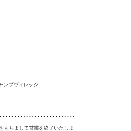
oM会員
レースオフィシャル募集
アクティビティ（自然体験・キャン
プ）
ャンプヴィレッジ
（金）をもちまして営業を終了いたしま