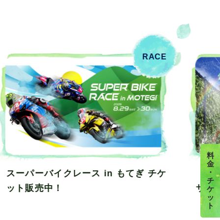
EVENT
料
金
・
【夏イベント】わくわくスプラッシュ
花火
チ
サマー
ケ
ッ
ト