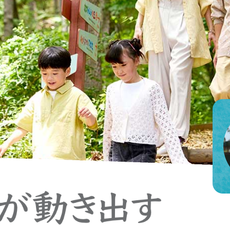
迷宮森殿 ITADAKI
森のジェラテリア ROCCO
オンラインショップ
巨
森
ウッズ
森と星空のキャンプヴィレッ
トライアル世界選手権
S
グランピング
アファミリー
アクティビティ（自然体験・キャンプ）
ク
バ
全日本ロードレース
ス
コレクションホール
交通教育センターもてぎ
イアル
全日本カート
サーキットを走る（走行体
BBQ
湯
K-TAI
Motoフェスティバル
ハローウッズサイトTOP
てぎショートコース
もてぎカートレース
森の空中散歩（ジップライン）
も