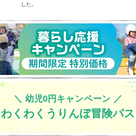
した。
新アトラクションオープン！
「オフロードツーリング RINDO BIKE」「KIDS BIK
2.1
2025年3月1日（土）から年間パスポートの販売
3.13
「モビリティリゾートもてぎパークだより」登録
幼児0円キャンペーン
わくわくうりんぼ
冒険パス