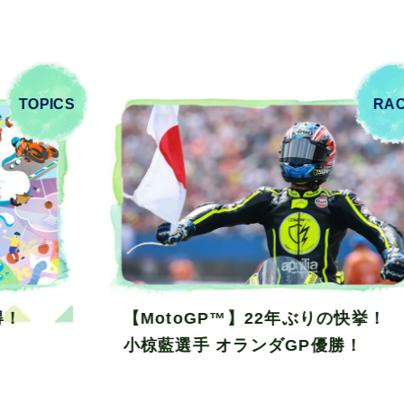
RACE
RA
快挙！
MotoGP™ 日本グランプリ チケッ
！
販売中！