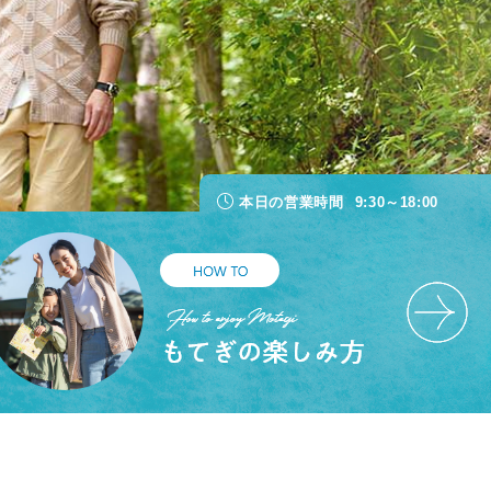
大ネットの森 SUMIKA
のキッチン どんぐり
ジ
ホテル
UPER GT
ログキャビン・林間サイト
本日の営業時間
9:30～18:00
ルマ＆
イクのアトラクション
ーパー耐久
験・レース参戦・スクール）
期間限定スペシャルプラン
もてぎチャンピオンカップ
ジムカーナ
てぎの楽しみ方