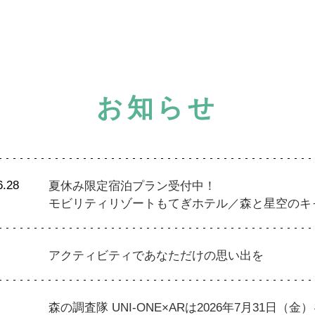
・走行会 2輪
スクール・走行会 4輪
MC
ハローウッズキャンプ
お知らせ
6.28
夏休み限定宿泊プラン受付中！
モビリティリゾートもてぎホテル
／
森と星空のキ
アクティビティであなただけの思い出を
森の調査隊 UNI-ONE×ARは2026年7月31日