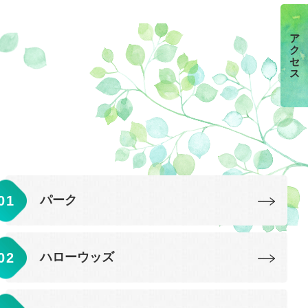
ア
ク
セ
ス
パーク
ハローウッズ