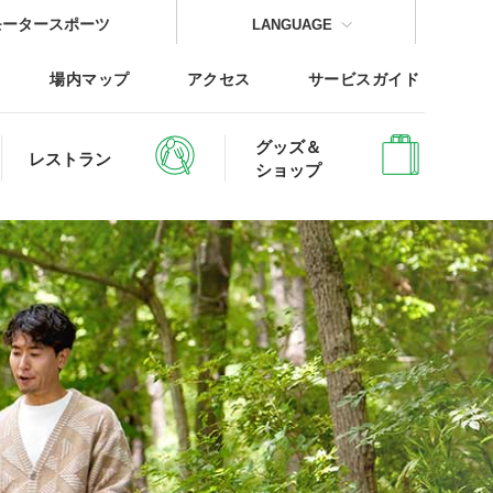
モータースポーツ
LANGUAGE
場内マップ
アクセス
サービスガイド
グッズ＆
レストラン
ショップ
CLOSE
CLOSE
CLOSE
CLOSE
CLOSE
CLOSE
レッジTOP