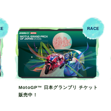
CE
RACE
ト
スーパーバイクレース in もてぎ チケ
ット販売中！