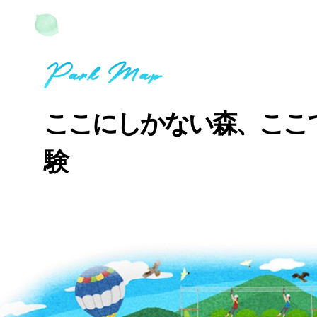
Park Map
ここにしかない森、ここ
験