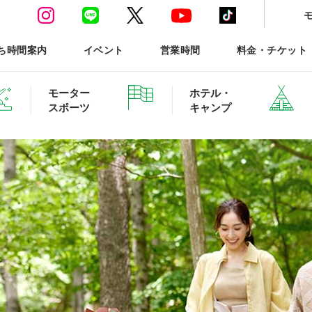
ち時間案内
イベント
営業時間
料金・チケット
モーター
ホテル・
スポーツ
キャンプ
ースポーツTOP
ホテル・グランピング ご予約
森と星空のキャンプヴィ