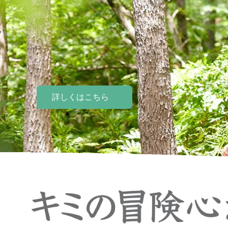
森感覚アスレチック DOKIDOKI
カフェテリア オーク
グッズ・ショップ情報
パーク
ハロー
MotoGP™
プレミアムステイルーム
スーペリ
詳しくはこちら
詳しくはこちら
詳しくはこちら
空のアスレチックひろば KONOMI
グランツーリスモカフェ
もてぎ2&4レース
モータースポーツ
ホンダ
アジアロードレース選手権
全日本トラ
スタンダードルーム
のぞみの
もて耐
JOY耐
もてぎロードレース
も
大人も楽しめるレーシングカート