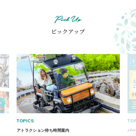
Pick Up
ピックアップ
TOPICS
TOPI
アトラクション待ち時間案内
バー