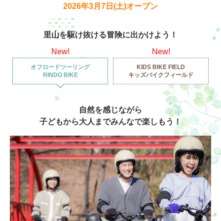
2026年3月7日(土)オープン
里山を駆け抜ける冒険に出かけよう！
アトラクション
イベント
待ち時間案内
New!
New!
オフロードツーリング
KIDS BIKE FIELD
営業時間
料金・チケット
RINDO BIKE
キッズバイクフィールド
場内マップ
アクセス
自然を感じながら
子どもから大人までみんなで楽しもう！
サービスガイド
アンケート