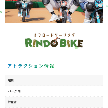
アトラクション情報
補
場所
」
上
や
パーク内
対象者