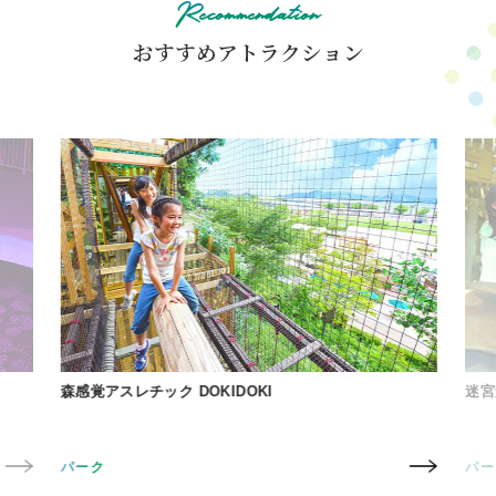
Recommendation
おすすめアトラクション
森感覚アスレチック DOKIDOKI
迷宮森殿
パーク
パーク