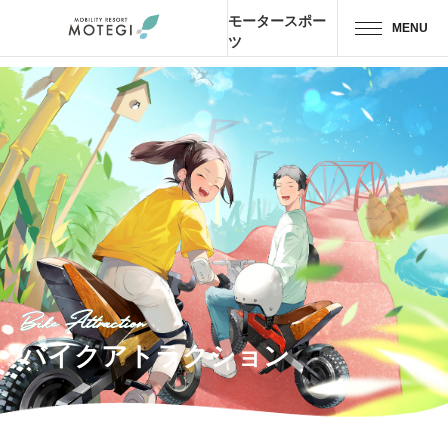
モータースポー
MENU
ツ
トップページ
JP
EN
CH
エリア・施設
アトラクション・
アクティビティ
モーター
スポーツ
Bike Attraction
ホテル・
キャンプ
バイクアトラクション
レストラン
グッズ＆
ショップ