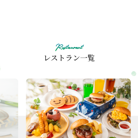
「森のレストランMARCHERANT」ではアレルギ
ーをお持ちの方でもお食事をお楽しみいただける
よう29品目を対象とした（特定原材料9品目と特
定原材料に準ずる20品目）アレルギーリストをご
フルーツをふんだんに使用したさわやかな味わいの
用意しております。マルシェランご入店の際にご
生クリームケーキです。
案内と併せてお渡しさせていただきます。
Restaurant
特定原材料9品目（えび・かに・小麦・そば・
レストラン一覧
生クリーム仕立てのフルーツケーキ
卵・乳・落花生・くるみ・カシューナッツ）
価格
3,300円
特定原材料に準ずる20品目（あわび・いか・さ
4号／13cm 4,000円
け・さば・いくら・牛肉・鶏肉・豚肉・オレン
5号／15cm 4,500円
※ディナー営業時間のご提供となります。
ジ・キウイフルーツ・バナナ・もも・りんご・や
6号／18cm 5,000円
※フルーツのお持ちかえりは承っておりません。
まいも・ごま・大豆・アーモンド・マカダミアナ
※フルーツ種類は仕入れ状況により変更になる場
ッツ・ゼラチン・ピスタチオ）
合がございます。
なお、さまざまなメニューを同一の厨房・調理器
※ご宿泊当日15:00以降のキャンセルの場合、キ
具で調理しており、加工・調理の過程において提
ャンセル料100％が発生いたします。
供する食品にアレルギー物質が微量に混入する可