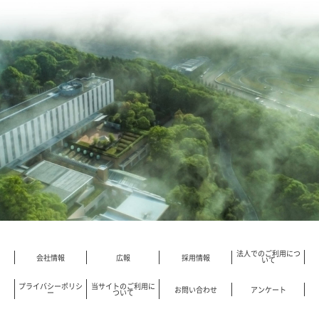
※ディナー営業時間のご提供となります。
でしょうか。
ご宿泊日当日の15：00までご注文
※ケーキは生ものの為、お持ちかえりは承ってお
を承ります。
りません。
※フルーツ・ナッツの種類は仕入れ状況により変
更になる場合がございます。
※ご宿泊前日・当日のキャンセルの場合、キャン
セル料100％が発生いたします。
ご予約はこちら
価格
4,400円
※ご宿泊日5日前までにご予約をお願いいたしま
※7/1(水)～8/16(日)のご提供限定となります。
法人でのご利用につ
す。
会社情報
広報
採用情報
いて
※ご予約はお電話のみの受付です。ご希望の場合
※ケーキについてのお問い合わせは、下記予約セ
は、予約センターへお問い合わせください。
プライバシーポリシ
当サイトのご利用に
お問い合わせ
アンケート
ー
ついて
ンターで承ります。
モビリティリゾートもてぎ予約センター 0285-
モビリティリゾートもてぎ予約センター 0285-