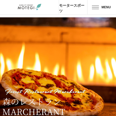
モータースポー
MENU
ツ
トップページ
JP
EN
CH
エリア・施設
アトラクション・
アクティビティ
モーター
スポーツ
ホテル・
キャンプ
Forest Restaurant Marcherant
レストラン
グッズ＆
ショップ