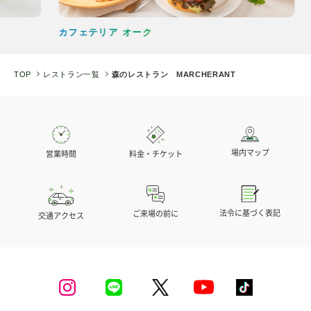
能性がございます。
ご予約はこちら
カフェテリア オーク
森の
また、ビュッフェ形式の特性上、ご使用いただく
菜箸・トング等の共用があること、食器等の洗浄
も同一の場所、同一の洗浄機で行っております関
TOP
レストラン一覧
森のレストラン MARCHERANT
※予約フォームよりご宿泊日5日前までにご予約
係上、アレルゲンの混入を完全に防ぐことができ
をお願いいたします。
王道のチョコバナナをベースに、木苺やナッツでデ
かねるため、個別対応食の対応はいたしかねま
※ご宿泊日4日前以降～当日15:00までは予約セン
コレーションしたチョコレートケーキです。
す。
ターにてお電話でご注文を承ります。
場内マップ
マルシェランのアレルギー対応をご理解のうえ、
営業時間
料金・チケット
チョコレートケーキ
モビリティリゾートもてぎ予約センター 0285-
お客様ご自身で最終的な喫食のご判断をお願い申
64-0489 (9:30-17:00)
し上げます。ご質問やご相談等がございましたら
4号／13cm 4,200円
お気軽にお問合せください。
法令に基づく表記
ご来場の前に
交通アクセス
5号／15cm 4,700円
6号／18cm 5,200円
【夏季限定】スペシャルアニバーサリーフルーツ
特別な日の思い出に、華やかなフルーツはいかが