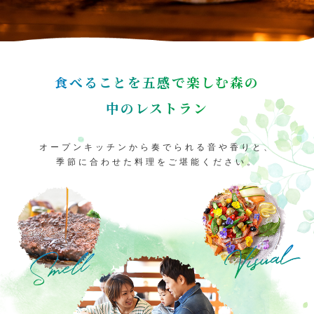
アトラクション
イベント
待ち時間案内
食べることを五感で楽しむ森の
中のレストラン
営業時間
料金・チケット
場内マップ
アクセス
オープンキッチンから奏でられる音や香りと、
季節に合わせた料理をご堪能ください。
サービスガイド
アンケート