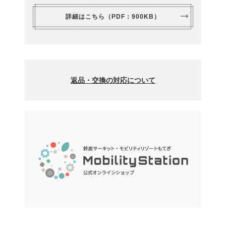
詳細はこちら（PDF：900KB）
返品・交換の対応について
＜モビリティリゾートもてぎ施設内売店で購入した商品の返
品・交換の対応について＞
・全返品・交換はモビリティリゾートもてぎ施設内で購入し
た商品で初期不良があった場合のみ承ります。お客様都合に
よる返品・交換はお受けしておりませんので、あらかじめご
了承ください。
・返品・交換については、ご購入の証明となるレシートを必
ずご用意ください。レシートが無い場合の返品・交換はお受
けすることができません。また、ご購入日から起算し8日間
を経過した場合は返品・交換はお受けすることができませ
ん。
・商品の在庫状況によっては交換ができない場合がございま