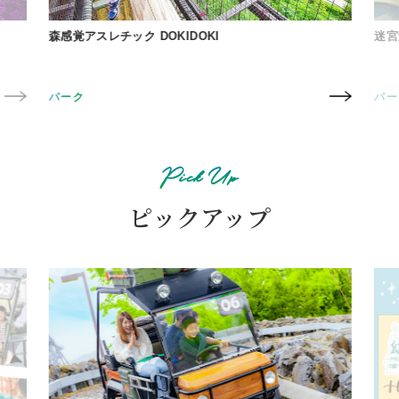
キズ・破損・汚損・においの付着した商品。
モビリティリゾートもてぎ 公式オンラインショップ内で購入
森感覚アスレチック DOKIDOKI
迷宮森殿 
した商品以外。
例）他施設、他サイトで購入いただいた商品、第三者から譲
渡、購入された商品など
パーク
パーク
Pick Up
ピックアップ