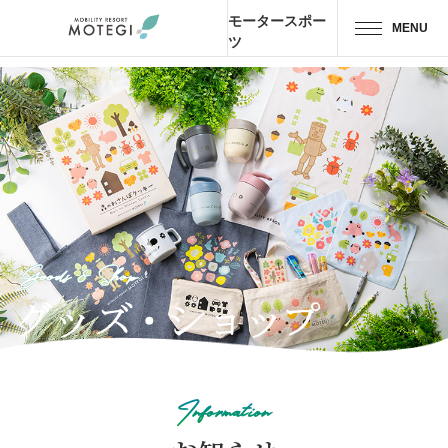
モータースポー
MENU
ツ
トップページ
JP
EN
CH
エリア・施設
アトラクション・
アクティビティ
Goods & Shop
モーター
スポーツ
ホテル・
キャンプ
レストラン
Information
グッズ＆
ショップ