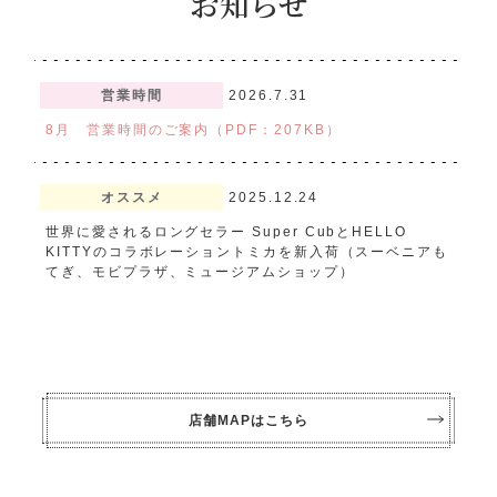
お知らせ
アトラクション
イベント
営業時間
2026.7.31
待ち時間案内
8月 営業時間のご案内（PDF：207KB）
営業時間
料金・チケット
オススメ
2025.12.24
場内マップ
アクセス
世界に愛されるロングセラー Super CubとHELLO
KITTYのコラボレーショントミカを新入荷（スーベニアも
てぎ、モビプラザ、ミュージアムショップ）
サービスガイド
アンケート
店舗MAPはこちら