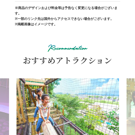
す。その場合は返金での対応とさせていただきます。
・下記商品については返品・交換をお受けすることができま
※商品のデザインおよび料金等は予告なく変更になる場合がございま
せん。
す。
ご使用済みの商品、洗濯済みの商品、お客様のご使用による
※一部のリンク先は国外からアクセスできない場合がございます。
※掲載画像はイメージです。
キズ・破損・汚損・においの付着した商品
モビリティリゾートもてぎの施設内で購入した商品以外。
例）他施設、他サイトで購入いただいた商品、第三者から譲
渡、購入された商品など
Recommendation
＜モビリティリゾートもてぎ 公式オンラインショップで購入
おすすめアトラクション
した商品の返品・交換の対応について＞
・返品・交換はモビリティリゾートもてぎ 公式オンラインシ
ョップで購入した商品で初期不良があった場合のみ承りま
す。お客様都合による返品・交換はお受けしておりませんの
で、あらかじめご了承ください。
・商品の在庫状況によっては交換ができない場合がございま
す。その場合は返金での対応とさせていただきます。
・商品到着日から起算し8日間を経過した場合は返品・交換
はお受けすることができません。商品が到着しましたら8日
以内にご注文内容と相違が無いかご確認ください。
・下記商品については返品・交換をお受けすることができま
せん。
ご使用済みの商品、洗濯済みの商品、お客様のご使用による