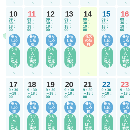
10
11
12
13
14
15
16
09：
09：
09：
09：
09：
09：
09：
30～
30～
30～
30～
30～
30～
30～
18：
18：
18：
18：
19：
18：
18：
00
00
00
00
00
00
00
暮ら
暮ら
暮ら
暮ら
花火
暮ら
暮ら
し応
し応
し応
し応
の祭
し応
し応
援
援
援
援
典
援
援
うり
うり
うり
うり
うり
うり
ん
ん
ん
ん
ん
ん
ぼ：
ぼ：
ぼ：
ぼ：
ぼ：
ぼ：
幼児
幼児
幼児
幼児
幼児
幼児
0円
0円
0円
0円
0円
0円
17
18
19
20
21
22
23
9：30
9：30
9：30
9：30
9：30
9：30
9：30
～18：
～18：
～18：
～18：
～18：
～18：
～18
00
00
00
00
00
00
00
暮ら
暮ら
暮ら
暮ら
暮ら
暮ら
暮ら
し応
し応
し応
し応
し応
し応
し応
援
援
援
援
援
援
援
うり
うり
うり
うり
うり
うり
うり
ん
ん
ん
ん
ん
ん
ん
ぼ：
ぼ：
ぼ：
ぼ：
ぼ：
ぼ：
ぼ：
幼児
幼児
幼児
幼児
幼児
幼児
幼児