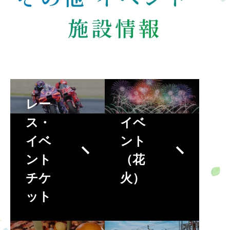
施設情報
レー
ス・
イベ
イベ
ント
ント
（花
チケ
火）
ット