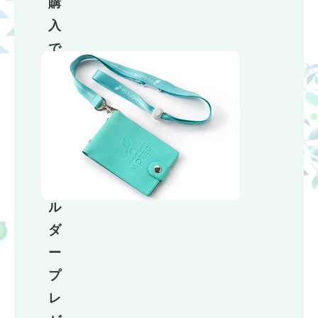
購
入
で
ラ
イ
セ
ン
ス
ホ
ル
ダ
ー
プ
レ