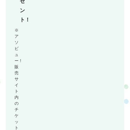
ゼ
ン
ト！
※
ア
ソ
ビ
ュ
ー！
販
売
サ
イ
ト
内
の
チ
ケ
ッ
ト