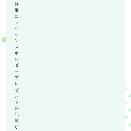
詳
細
に
ラ
イ
セ
ン
ス
ホ
ル
ダ
ー
プ
レ
ゼ
ン
ト
の
記
載
が