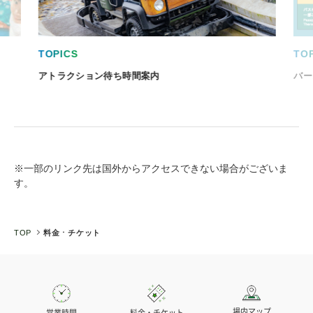
TOPICS
TO
アトラクション待ち時間案内
バー
※一部のリンク先は国外からアクセスできない場合がございま
す。
TOP
料金 ⋅ チケット
場内マップ
営業時間
料金・チケット