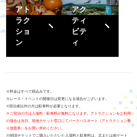
アト
アク
ラク
ティ
ショ
ビテ
ン
ィ
※料金はすべて税込みです。
※レース・イベントの開催日は変更になる場合がございます。
※宿泊者以外の方は駐車料が必要となります。
※ご宿泊の方は入場料・駐車料が無料になります。アトラクションをご利用
の場合は当日、現地チケット窓口にてパークパスポート（アトラクション乗
り放題券）をお買い求めください。
※WEBチケットでご購入いただいた入場料と駐車料は、北または南ゲート