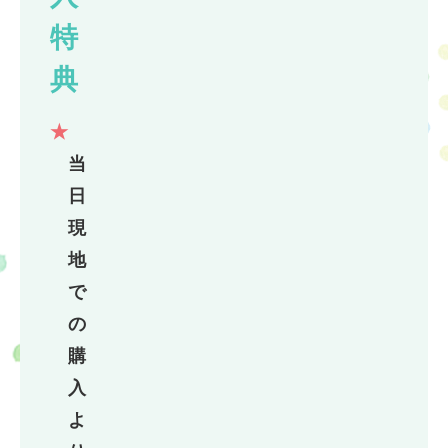
特
典
当
日
現
地
で
の
購
入
よ