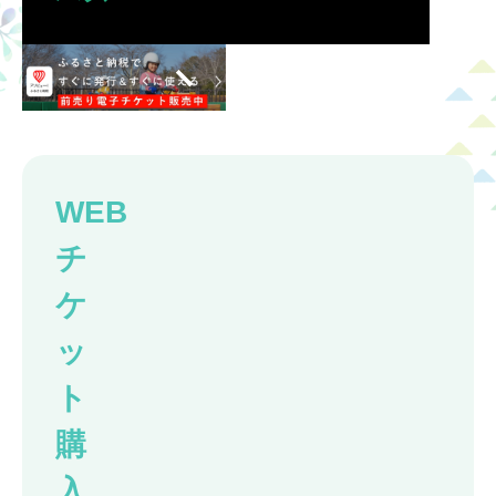
WEB
チ
ケ
ッ
ト
購
入