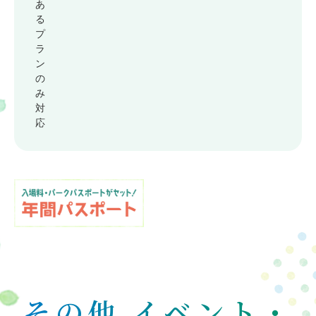
あ
る
プ
ラ
ン
の
み
対
応
その他 イベント・