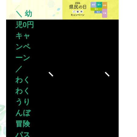
＼ 幼
児0円
キャ
ンペ
ーン
／
わく
わく
うり
んぼ
冒険
パス