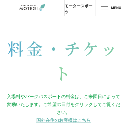
モータースポー
MENU
ツ
トップページ
JP
EN
CH
料金・チケッ
エリア・施設
アトラクション・
アクティビティ
ト
モーター
スポーツ
ホテル・
キャンプ
入場料やパークパスポートの料金は、ご来園日によって
変動いたします。ご希望の日付をクリックしてご覧くだ
レストラン
さい。
国外在住のお客様はこちら
グッズ＆
ショップ