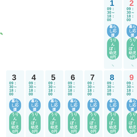
1
2
09：
09：
30～
30～
18：
18：
00
00
暮ら
暮ら
し応
し応
援
援
うり
うり
ん
ん
ぼ：
ぼ：
幼児
幼児
0円
0円
3
4
5
6
7
8
9
09：
09：
09：
09：
09：
09：
09：
30～
30～
30～
30～
30～
30～
30～
18：
18：
18：
18：
18：
18：
18：
00
00
00
00
00
00
00
暮ら
暮ら
暮ら
暮ら
暮ら
暮ら
暮ら
し応
し応
し応
し応
し応
し応
し応
援
援
援
援
援
援
援
うり
うり
うり
うり
うり
うり
うり
ん
ん
ん
ん
ん
ん
ん
ぼ：
ぼ：
ぼ：
ぼ：
ぼ：
ぼ：
ぼ：
幼児
幼児
幼児
幼児
幼児
幼児
幼児
0円
0円
0円
0円
0円
0円
0円