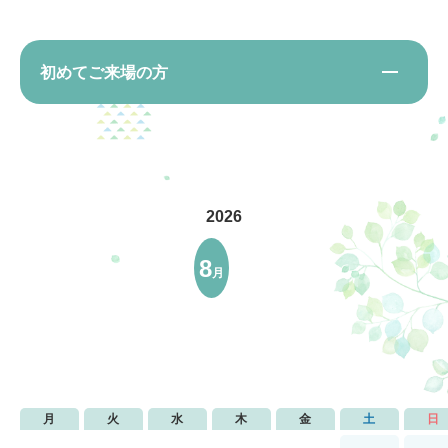
初めてご来場の方
アトラクション
イベント
待ち時間案内
営業時間
料金・チケット
場内マップ
アクセス
2026
サービスガイド
アンケート
8
月
月
火
水
木
金
土
日