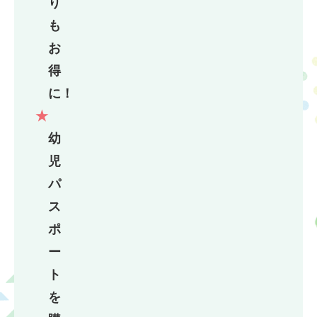
り
も
お
得
に！
幼
児
パ
ス
ポ
ー
ト
を