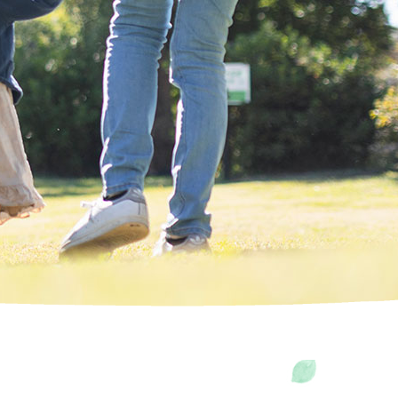
大ネットの森 SUMIKA
のキッチン どんぐり
ジ
ホテル
UPER GT
ログキャビン・林間サイト
ルマ＆
イクのアトラクション
ーパー耐久
験・レース参戦・スクール）
期間限定スペシャルプラン
もてぎチャンピオンカップ
ジムカーナ
てぎの楽しみ方