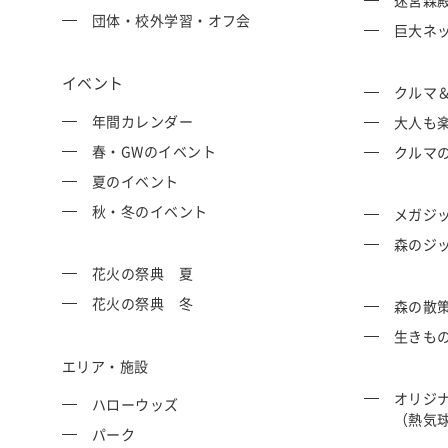
迷宮森殿 
団体・校外学習・オフ会
巨大ネッ
イベント
クルマ
年間カレンダー
大人も
春・GWのイベント
クルマ
夏のイベント
秋・冬のイベント
メガジッ
森のジ
花火の祭典 夏
花火の祭典 冬
森の散
生きも
エリア・施設
オリジ
ハローウッズ
（熱気
パーク