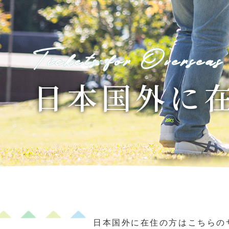
森感覚アスレチック DOKIDOKI
カフェテリア オーク
グッズ・ショップ情報
パーク
ハロー
MotoGP™
Tickets for Overseas
プレミアムステイルーム
スーペリ
日本国外に
空のアスレチックひろば KONOMI
グランツーリスモカフェ
もてぎ2&4レース
モータースポーツ
ホンダ
アジアロードレース選手権
全日本トラ
スタンダードルーム
のぞみの
もて耐
JOY耐
もてぎロードレース
も
大人も楽しめるレーシングカート
日本国外に在住の方はこちらの