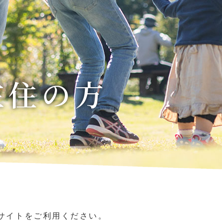
迷宮森殿 ITADAKI
森のジェラテリア ROCCO
オンラインショップ
巨
森
ウッズ
森と星空のキャンプヴィレッ
トライアル世界選手権
S
グランピング
アファミリー
在住の方
アクティビティ（自然体験・キャンプ）
ク
バ
全日本ロードレース
ス
コレクションホール
交通教育センターもてぎ
イアル
全日本カート
サーキットを走る（走行体
BBQ
湯
K-TAI
Motoフェスティバル
ハローウッズサイトTOP
てぎショートコース
もてぎカートレース
森の空中散歩（ジップライン）
も
サイトをご利用ください。