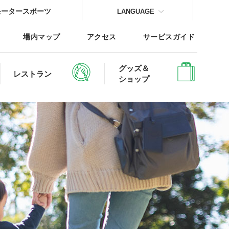
モータースポーツ
LANGUAGE
場内マップ
アクセス
サービスガイド
グッズ＆
レストラン
ショップ
CLOSE
CLOSE
CLOSE
CLOSE
CLOSE
CLOSE
レッジTOP