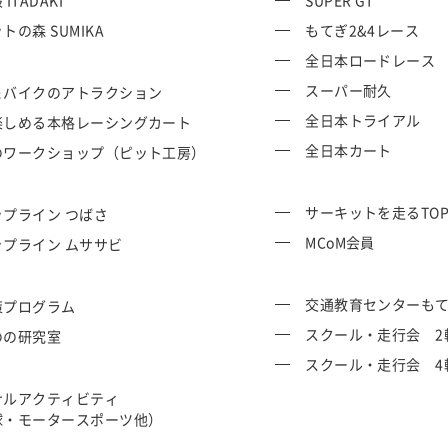
ITADAKI
SUPER GT
トの森 SUMIKA
もてぎ2&4レース
全日本ロードレース
スーパー耐久
＆バイクのアトラクション
全日本トライアル
楽しめる本格レーシングカート
全日本カート
のワークショップ（ピット工房）
サーキットを走るTO
プライン つばさ
MCoM会員
ップライン ムササビ
交通教育センターも
策プログラム
スクール・走行会 2
のの研究室
スクール・走行会 4
ナルアクティビティ
球・モータースポーツ他）