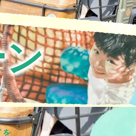
大ネットの森 SUMIKA
のキッチン どんぐり
ジ
ホテル
UPER GT
ログキャビン・林間サイト
ーン
ルマ＆
イクのアトラクション
ーパー耐久
験・レース参戦・スクール）
期間限定スペシャルプラン
もてぎチャンピオンカップ
ジムカーナ
てぎの楽しみ方
ぎを