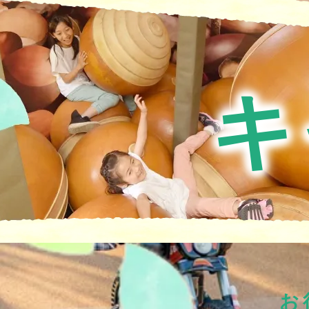
森感覚アスレチック DOKIDOKI
カフェテリア オーク
グッズ・ショップ情報
パーク
ハロー
MotoGP™
プレミアムステイルーム
スーペリ
キ
空のアスレチックひろば KONOMI
グランツーリスモカフェ
もてぎ2&4レース
モータースポーツ
ホンダ
アジアロードレース選手権
全日本トラ
スタンダードルーム
のぞみの
もて耐
JOY耐
もてぎロードレース
も
大人も楽しめるレーシングカート
お