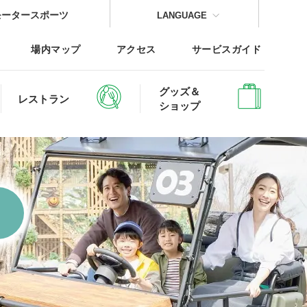
モータースポーツ
LANGUAGE
場内マップ
アクセス
サービスガイド
グッズ＆
レストラン
ショップ
CLOSE
CLOSE
CLOSE
CLOSE
CLOSE
CLOSE
レッジTOP