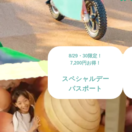
交通教育センターもてぎ
スクール
森のレストラン MARCHERANT
8/29・30限定！
7,200円お得！
スペシャルデー
パスポート