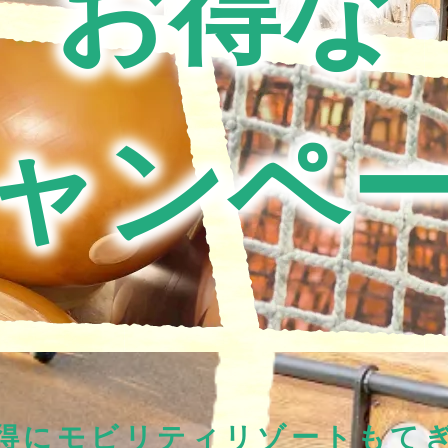
お得な
迷宮森殿 ITADAKI
森のジェラテリア ROCCO
オンラインショップ
巨
森
ウッズ
森と星空のキャンプヴィレッ
トライアル世界選手権
S
グランピング
アファミリー
ャンペ
アクティビティ（自然体験・キャンプ）
ク
バ
全日本ロードレース
ス
コレクションホール
交通教育センターもてぎ
イアル
全日本カート
サーキットを走る（走行体
BBQ
湯
K-TAI
Motoフェスティバル
ハローウッズサイトTOP
てぎショートコース
もてぎカートレース
森の空中散歩（ジップライン）
も
得にモビリティリゾートもて