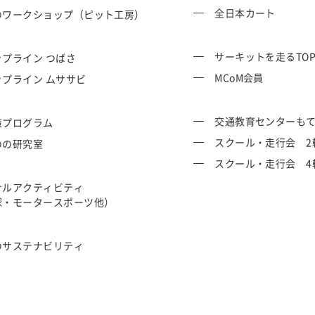
全日本カート
のワークショップ（ピット工房）
サーキットを走るTO
プライン つばさ
MCoM会員
ップライン ムササビ
交通教育センターも
策プログラム
スクール・走行会 2
のの研究室
スクール・走行会 4
ナルアクティビティ
球・モータースポーツ他）
のサステナビリティ