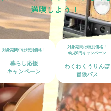
・走行会 2輪
スクール・走行会 4輪
MC
満喫しよう！
ハローウッズキャンプ
対象期間は特別価格！
対象期間中は特別価格！
幼児0円キャンペーン
暮らし応援
わくわくうりんぼ
キャンペーン
冒険パス