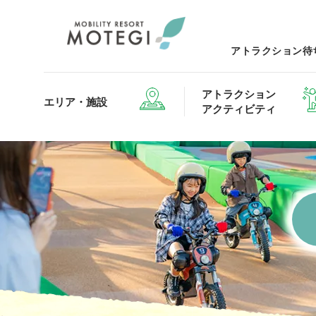
アトラクション待
アトラクション
エリア・施設
アクティビティ
エリア・施設TOP
アトラクション・アクティビティTOP
レストランTOP
グッズ＆ショップTOP
モータ
ホテルTOP