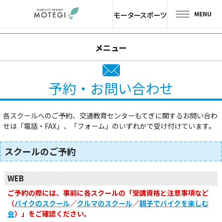
MENU
モータースポーツ
トップページ
メニュー
JP
EN
CH
エリア・施設
予約・お問い合わせ
アトラクション・
アクティビティ
各スクールへのご予約、交通教育センターもてぎに関するお問い合わ
せは「電話・FAX」、「フォーム」のいずれかで受け付けています。
モーター
スポーツ
スクールのご予約
ホテル・
キャンプ
WEB
レストラン
ご予約の際には、事前に各スクールの「受講資格と注意事項など
（
バイクのスクール
／
クルマのスクール
／
親子でバイクを楽しむ
会
）」をご確認ください。
グッズ＆
ショップ