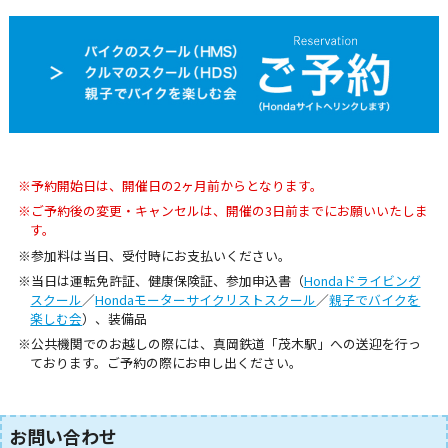
アトラクション
イベント
待ち時間案内
営業時間
料金・チケット
※予約開始日は、開催日の2ヶ月前からとなります。
場内マップ
アクセス
※ご予約後の変更・キャンセルは、開催の3日前までにお願いいたしま
す。
※参加料は当日、受付時にお支払いください。
サービスガイド
アンケート
※当日は運転免許証、健康保険証、参加申込書（
Hondaドライビング
スクール
／
Hondaモーターサイクリストスクール
／
親子でバイクを
楽しむ会
）、装備品
※公共機関でのお越しの際には、真岡鉄道「茂木駅」への送迎を行っ
ております。ご予約の際にお申し出ください。
お問い合わせ