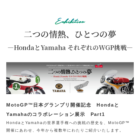
Exhibition
アトラクション
イベント
待ち時間案内
二つの情熱、ひとつの夢
―HondaとYamaha それぞれのWGP挑戦―
営業時間
料金・チケット
場内マップ
アクセス
サービスガイド
アンケート
MotoGP™日本グランプリ開催記念 Hondaと
Yamahaのコラボレーション展示 Part1
HondaとYamahaの世界選手権への挑戦の歴史を、MotoGP™
開催にあわせ、今年から複数年にわたりご紹介いたします。