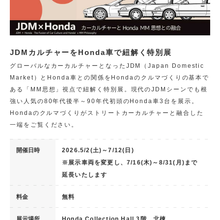
JDMカルチャーをHonda車で紐解く特別展
グローバルなカーカルチャーとなったJDM（Japan Domestic
Market）とHonda車との関係をHondaのクルマづくりの基本で
ある「MM思想」視点で紐解く特別展。現代のJDMシーンでも根
強い人気の80年代後半～90年代初頭のHonda車3台を展示。
Hondaのクルマづくりがストリートカーカルチャーと融合した
一端をご覧ください。
開催日時
2026.5/2(土)～7/12(日)
※展示車両を変更し、7/16(木)～8/31(月)まで
延長いたします
料金
無料
展示場所
Honda Collection Hall 3階 北棟