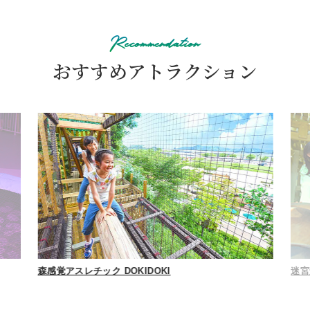
Recommendation
おすすめアトラクション
迷宮森殿 ITADAKI
森