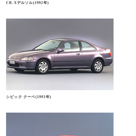
CR-Xデルソル(1992年)
インテグラ(1989年)
シビック クーペ(1993年)
※展示車両はRSiタイプです。