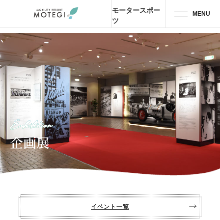
モータースポー
MENU
ツ
トップページ
JP
EN
CH
エリア・施設
アトラクション・
アクティビティ
Exhibition
モーター
スポーツ
企画展
ホテル・
キャンプ
レストラン
イベント一覧
グッズ＆
ショップ