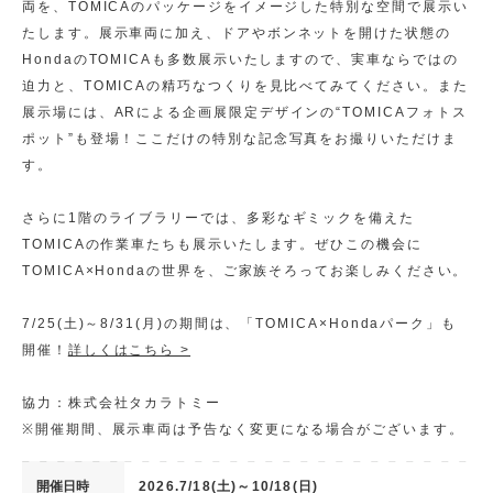
両を、TOMICAのパッケージをイメージした特別な空間で展示い
たします。展示車両に加え、ドアやボンネットを開けた状態の
HondaのTOMICAも多数展示いたしますので、実車ならではの
迫力と、TOMICAの精巧なつくりを見比べてみてください。また
展示場には、ARによる企画展限定デザインの“TOMICAフォトス
ポット”も登場！ここだけの特別な記念写真をお撮りいただけま
す。
さらに1階のライブラリーでは、多彩なギミックを備えた
TOMICAの作業車たちも展示いたします。ぜひこの機会に
TOMICA×Hondaの世界を、ご家族そろってお楽しみください。
7/25(土)～8/31(月)の期間は、「TOMICA×Hondaパーク」も
開催！
詳しくはこちら >
協力：株式会社タカラトミー
※開催期間、展示車両は予告なく変更になる場合がございます。
開催日時
2026.7/18(土)～10/18(日)