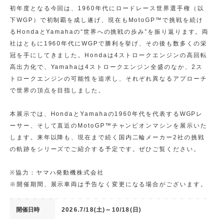
初年度となる今回は、1960年代にロードレース世界選手権（以
下WGP）で初制覇を成し遂げ、現在もMotoGP™で挑戦を続け
るHondaとYamahaの“世界への挑戦の歩み”を振り返ります。両
社はともに1960年代にWGPで勝利を挙げ、その後も数多くの栄
冠を手にしてきました。Hondaは4ストロークエンジンの高回転
高出力化で、Yamahaは4ストロークエンジン全盛のなか、2ス
トロークエンジンの可能性を追求し、それぞれ異なるアプローチ
で世界の頂点を目指しました。
本展示では、HondaとYamahaの1960年代を代表するWGPレ
ーサー、そして直近のMotoGP™チャンピオンマシンを展示いた
します。来年以降も、現在まで続く国内二輪メーカー2社の挑戦
の軌跡をシリーズでご紹介する予定です。ぜひご覧ください。
※協力：ヤマハ発動機株式会社
※開催期間、展示車両は予告なく変更になる場合がございます。
開催日時
2026.7/18(土)～10/18(日)