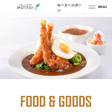
モータースポー
MENU
ツ
JP
EN
CH
トップページ
エリア・施設
アトラクション・
アクティビティ
モーター
スポーツ
ホテル・
キャンプ
レストラン
グッズ＆
ショップ