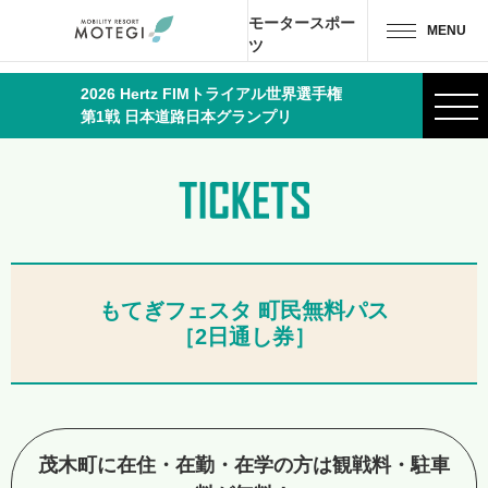
モータースポー
MENU
ツ
2026 Hertz FIMトライアル世界選手権
トップページ
JP
EN
CH
第1戦 日本道路日本グランプリ
エリア・施設
アトラクション・
アクティビティ
モーター
スポーツ
もてぎフェスタ 町民無料パス
［2日通し券］
ホテル・
キャンプ
レストラン
茂木町に在住・在勤・在学の方は観戦料・駐車
グッズ＆
ショップ