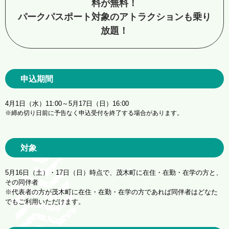
料が無料！
パークパスポート対象のアトラクションも乗り
放題！
アトラクション
イベント
待ち時間案内
営業時間
料金・チケット
申込期間
4月1日（水）11:00～5月17日（日）16:00
場内マップ
アクセス
※締め切り日前に予告なく申込受付を終了する場合があります。
サービスガイド
アンケート
対象
5月16日（土）・17日（日）時点で、茂木町に在住・在勤・在学の方と、
その同伴者
※代表者の方が茂木町に在住・在勤・在学の方であれば同伴者はどなた
でもご利用いただけます。