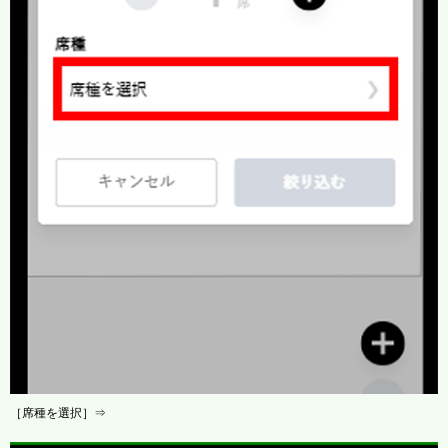
［席種を選択］⇒