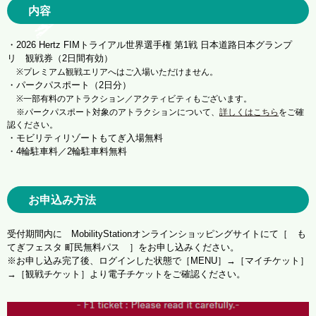
内容
・2026 Hertz FIMトライアル世界選手権 第1戦 日本道路日本グランプ
リ 観戦券（2日間有効）
※プレミアム観戦エリアへはご入場いただけません。
・パークパスポート（2日分）
※一部有料のアトラクション／アクティビティもございます。
※パークパスポート対象のアトラクションについて、
詳しくはこちら
をご確
認ください。
・モビリティリゾートもてぎ入場無料
・4輪駐車料／2輪駐車料無料
お申込み方法
受付期間内に MobilityStationオンラインショッピングサイトにて［ も
てぎフェスタ 町民無料パス ］をお申し込みください。
※お申し込み完了後、ログインした状態で［MENU］→［マイチケット］
→［観戦チケット］より電子チケットをご確認ください。