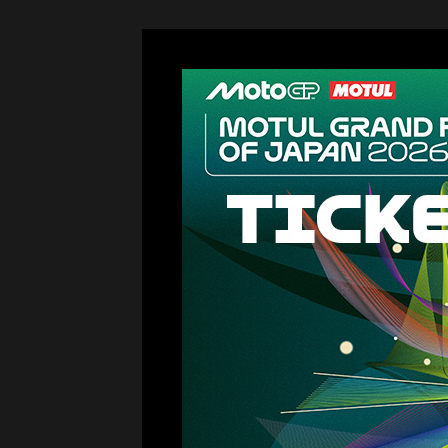
森感覚アスレチック DOKIDOKI
カフェテリア オーク
グッズ・ショップ情報
パーク
ハロー
MotoGP™
プレミアムステイルーム
スーペリ
空のアスレチックひろば KONOMI
グランツーリスモカフェ
もてぎ2&4レース
モータースポーツ
ホンダ
アジアロードレース選手権
全日本トラ
スタンダードルーム
のぞみの
もて耐
JOY耐
もてぎロードレース
も
大人も楽しめるレーシングカート