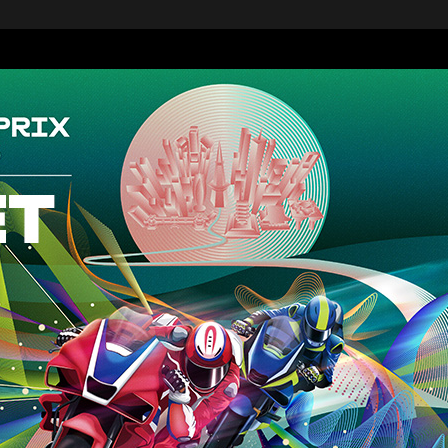
迷宮森殿 ITADAKI
森のジェラテリア ROCCO
オンラインショップ
巨
森
ウッズ
森と星空のキャンプヴィレッ
トライアル世界選手権
S
グランピング
アファミリー
アクティビティ（自然体験・キャンプ）
ク
バ
全日本ロードレース
ス
コレクションホール
交通教育センターもてぎ
イアル
全日本カート
サーキットを走る（走行体
BBQ
湯
K-TAI
Motoフェスティバル
ハローウッズサイトTOP
てぎショートコース
もてぎカートレース
森の空中散歩（ジップライン）
も