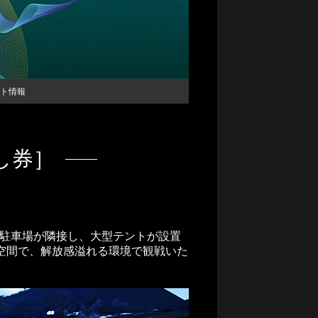
oM会員
レースオフィシャル募集
アクティビティ（自然体験・キャン
ト情報
プ）
し券］
用駐車場が隣接し、大型テントが設置
空間で、解放感溢れる環境で観戦いた