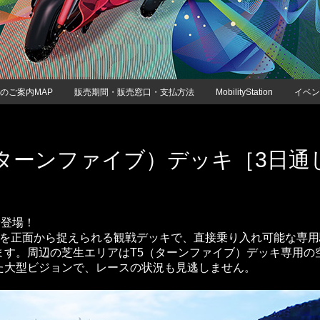
・走行会 2輪
スクール・走行会 4輪
MC
ハローウッズキャンプ
のご案内MAP
販売期間・販売窓口・支払方法
MobilityStation
イベン
（ターンファイブ）デッキ
［3日通
新登場！
ンを正面から捉えられる観戦デッキで、直接乗り入れ可能な専
ます。周辺の芝生エリアはT5（ターンファイブ）デッキ専用の
た大型ビジョンで、レースの状況も見逃しません。