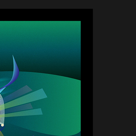
大ネットの森 SUMIKA
のキッチン どんぐり
ジ
ホテル
UPER GT
ログキャビン・林間サイト
ルマ＆
イクのアトラクション
ーパー耐久
験・レース参戦・スクール）
期間限定スペシャルプラン
もてぎチャンピオンカップ
ジムカーナ
てぎの楽しみ方