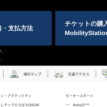
チケットの購
口・支払方法
MobilityStatio
す。
す。
場内マップ
交通アクセス
ョン・アクティビティ
モータースポーツ
レチックひろば KONOMI
MotoGP™