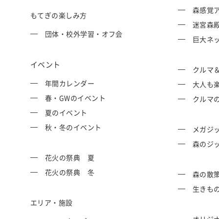
森感覚ア
もてぎの楽しみ方
迷宮森殿 
団体・校外学習・オフ会
巨大ネッ
イベント
クルマ
年間カレンダー
大人も
春・GWのイベント
クルマ
夏のイベント
秋・冬のイベント
メガジッ
森のジ
花火の祭典 夏
花火の祭典 冬
森の散
生きも
エリア・施設