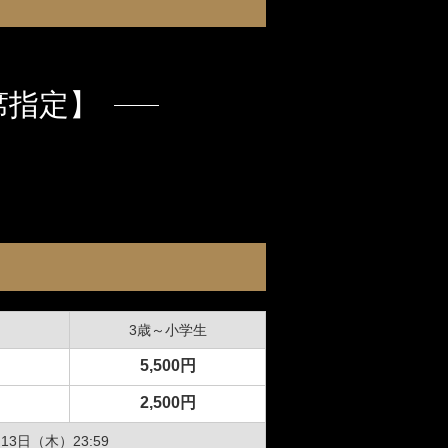
大ネットの森 SUMIKA
のキッチン どんぐり
ジ
ホテル
UPER GT
席指定】
ログキャビン・林間サイト
ルマ＆
イクのアトラクション
ーパー耐久
験・レース参戦・スクール）
期間限定スペシャルプラン
3歳～小学生
もてぎチャンピオンカップ
5,500円
2,500円
ジムカーナ
てぎの楽しみ方
13日（木）23:59