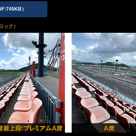
:745KB）
ロック）