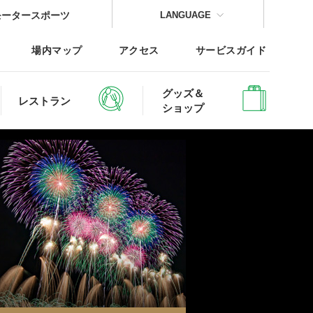
モータースポーツ
LANGUAGE
場内マップ
アクセス
サービスガイド
グッズ＆
レストラン
ショップ
CLOSE
CLOSE
CLOSE
CLOSE
CLOSE
CLOSE
レッジTOP