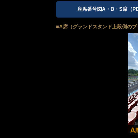
座席番号図A・B・S席（PDF
■A席（グランドスタンド上段側のブ