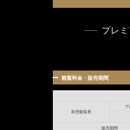
森感覚アスレチック DOKIDOKI
カフェテリア オーク
グッズ・ショップ情報
パーク
ハロー
MotoGP™
プレミ
プレミアムステイルーム
スーペリ
空のアスレチックひろば KONOMI
グランツーリスモカフェ
もてぎ2&4レース
モータースポーツ
ホンダ
観覧料金・販売期間
アジアロードレース選手権
全日本トラ
スタンダードルーム
のぞみの
もて耐
JOY耐
プ
前売観覧券
もてぎロードレース
も
大人も楽しめるレーシングカート
販売期間