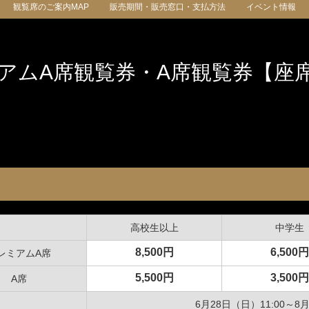
観覧席のご案内MAP
販売期間・販売窓口・支払方法
イベント情報
迷宮森殿 ITADAKI
森のジェラテリア ROCCO
オンラインショップ
巨
森
ウッズ
森と星空のキャンプヴィレッ
トライアル世界選手権
S
アムA席観覧券・A席観覧券【座
グランピング
アファミリー
アクティビティ（自然体験・キャンプ）
ク
バ
全日本ロードレース
ス
コレクションホール
交通教育センターもてぎ
イアル
全日本カート
サーキットを走る（走行体
BBQ
湯
高校生以上
中学生
K-TAI
Motoフェスティバル
8,500円
6,500円
ハローウッズサイトTOP
レミアムA席
5,500円
3,500円
A席
てぎショートコース
もてぎカートレース
森の空中散歩（ジップライン）
も
6月28日（日）11:00～8月