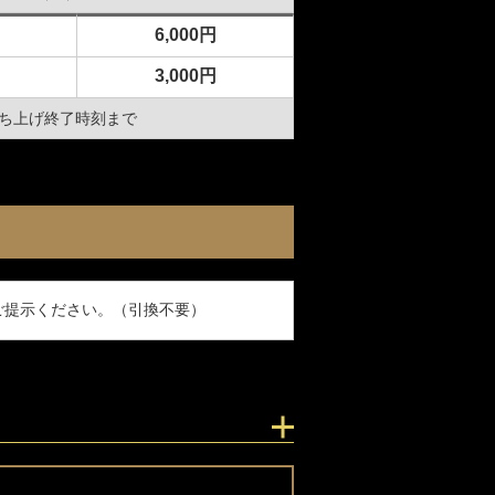
oM会員
レースオフィシャル募集
6,000円
3,000円
火打ち上げ終了時刻まで
アクティビティ（自然体験・キャン
プ）
ご提示ください。（引換不要）