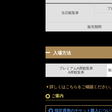
交通教育センターもてぎ
スクール
プ
当日観覧券
森のレストラン MARCHERANT
販売期間
入場方法
プレミアムA席観覧券
観
A席観覧券
▼詳しくはこちらをご確認ください
ご案内
指定席券のチケット購入につい