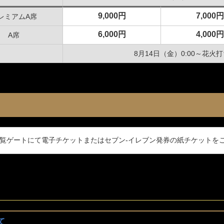
・走行会 2輪
スクール・走行会 4輪
MC
9,000円
7,000円
レミアムA席
6,000円
4,000円
A席
8月14日（金）0:00～花
ハローウッズキャンプ
覧ゲートにて電子チケットまたはセブン-イレブン発券の紙チケットを
。
て