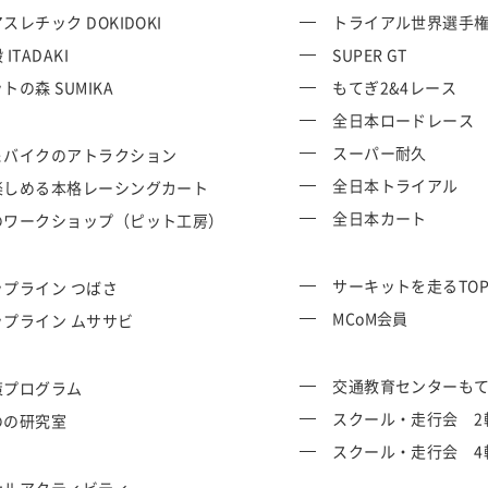
スレチック DOKIDOKI
トライアル世界選手
ITADAKI
SUPER GT
トの森 SUMIKA
もてぎ2&4レース
全日本ロードレース
スーパー耐久
＆バイクのアトラクション
全日本トライアル
楽しめる本格レーシングカート
全日本カート
のワークショップ（ピット工房）
サーキットを走るTO
プライン つばさ
MCoM会員
ップライン ムササビ
交通教育センターも
策プログラム
スクール・走行会 2
のの研究室
スクール・走行会 4