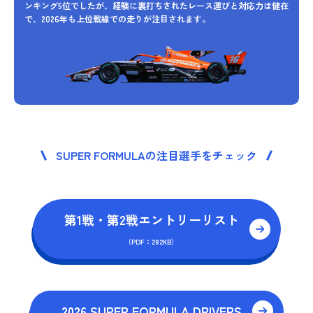
ンキング5位でしたが、経験に裏打ちされたレース運びと対応力は健在
で、2026年も上位戦線での走りが注目されます。
SUPER FORMULAの注目選手をチェック
第1戦・第2戦エントリーリスト
（PDF：282KB）
2026 SUPER FORMULA DRIVERS