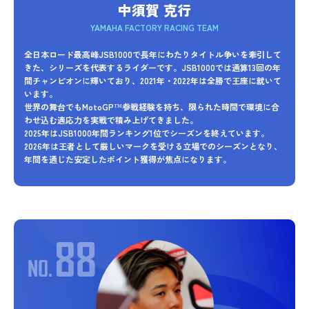
中須賀 克行
YAMAHA FACTORY RACING TEAM
全日本ロード最高峰JSB1000で長年にわたりタイトル争いを牽引して
きた、シリーズを代表するライダーです。JSB1000では通算13回の年
間チャンピオンに輝いており、2021年・2022年は全勝で王座に就いて
います。
世界の舞台でもMotoGP™参戦経験を持ち、限られた時間で環境に合
わせ込む適応力を実戦で積み上げてきました。
2025年はJSB1000年間ランキング1位でシーズンを終えています。
2026年は王者として厳しいマークを受ける立場でのシーズンとなり、
年間を通じた安定したポイント獲得が焦点になります。