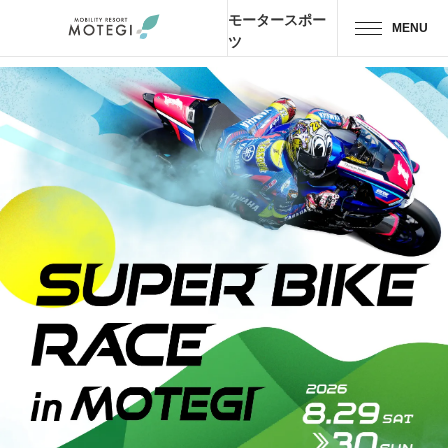
モータースポー
MENU
ツ
トップページ
JP
EN
CH
エリア・施設
アトラクション・
アクティビティ
モーター
スポーツ
ホテル・
キャンプ
レストラン
グッズ＆
ショップ