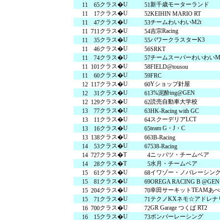
クラス�U
新千歳モーターランド
11
65
51
クラス�U
11
17
52
KEIHIN MARIO RT
クラス�U
チームわいわいM2t
11
47
53
クラス�U
吉宗Racing
11
711
54
クラス�U
パワークラスターK3
11
35
55
クラス�U
11
46
56
SRKT
クラス�U
チームスーパーわいわいM2
11
74
57
クラス�U
11
101
58
FIELD@tousou
クラス�U
11
60
59
FRC
クラス�U
Yショップ針屋
12
117
60
クラス�U
3%泥酔ing@GEN
12
31
61
クラス�U
読売自動車大学校
12
129
62
クラス�U
13
77
63
HK-Racing with GC
クラス�U
スクーデリアLCT
13
11
64
クラス�U
team G・J・C
13
16
65
クラス�U
13
138
66
3B-Racing
クラス�U
14
53
67
538-Racing
クラス�T
ニッパツ・チームベア
14
727
4
クラス�T
水月・チームベア
14
28
5
クラス�U
イワゾー・ノバレーシン
15
61
68
クラス�U
15
81
69
OREGA RACING B @GEN
クラス�U
幸田サーキットTEAMあべ
15
204
70
クラス�U
テクノKXネモ☆アドレナ
15
71
71
クラス�U
GR Garage つくば RT2
16
700
72
クラス�U
ボンバーレーシング
16
15
73