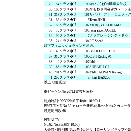
クラス�U
tact つくば自動車大学校
29
54
99
クラス�U
かもねぎ商会@ガレージ
30
100
100
クラス�U
サイバーフォーミュラ・
31
318
101
クラス�T
31
83
6
Team HKR
クラス�U
32
56
102
YKB@YOKOHAMA
クラス�U
33
70
103
racer racer ACCEL
クラス�T
クラブレーシング・ドゥ
34
96
7
クラス�U
35
24
104
FC Speed
以下フィニッシュライン不通過:
クラス�U
36
43
105
BOOFOOSETSU
クラス�U
37
310
106
C.S.I Racing #1
クラス�U
38
9
107
ddd
クラス�U
39
66
108
SUBARU GP
クラス�U
40
701
109
YMC.ADVAN Racing
クラス�T
41
206
8
r-kart B&S206
以上 順位認定:
※ゼッケンNo.207は賞典対象外
開始時刻: 09:30'20 終了時刻: 16:30'41
BEST TIME No 30 カローラ新茨城-Reon Kids-2 カローラ新茨城-R
規定周回数 68
PENALTY
No.62,No.39(裁定10:05)
大会特別規則書 第29条 10. 違反【ローリングラッ