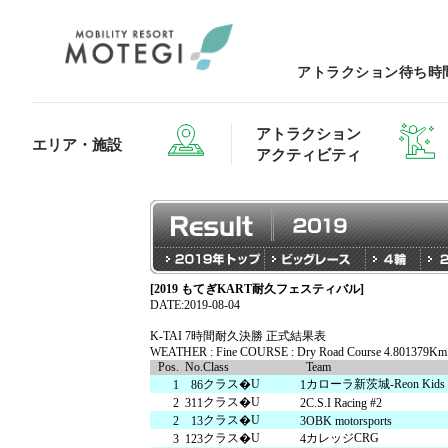
アトラクション待ち時
アトラクション
エリア・施設
アクティビティ
[2019 もてぎKART耐久フェスティバル]
エリア・施設TOP
アトラクション・アクティビティTOP
レストランTOP
グッズ＆ショップTOP
モータース
DATE:2019-08-04
K-TAI 7時間耐久決勝 正式結果表
WEATHER : Fine COURSE : Dry Road Course 4.801379Km
Pos.
No.
Class
Team
ホテルTOP
クラス�U
カローラ新茨城-Reon Kids 
1
86
1
クラス�U
2
311
2
C.S.I Racing #2
クラス�U
2
13
3
OBK motorsports
クラス�U
カレッジCRG
3
123
4