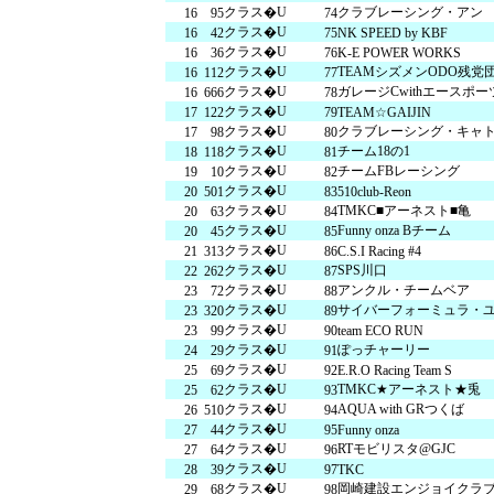
クラス�U
クラブレーシング・アン
16
95
74
クラス�U
16
42
75
NK SPEED by KBF
クラス�U
16
36
76
K-E POWER WORKS
クラス�U
TEAMシズメンODO残党
16
112
77
クラス�U
ガレージCwithエースポ
16
666
78
クラス�U
17
122
79
TEAM☆GAIJIN
クラス�U
クラブレーシング・キャ
17
98
80
クラス�U
チーム18の1
18
118
81
クラス�U
チームFBレーシング
19
10
82
クラス�U
20
501
83
510club-Reon
クラス�U
TMKC■アーネスト■亀
20
63
84
クラス�U
Funny onza Bチーム
20
45
85
クラス�U
21
313
86
C.S.I Racing #4
クラス�U
SPS川口
22
262
87
クラス�U
アンクル・チームベア
23
72
88
クラス�U
サイバーフォーミュラ・
23
320
89
クラス�U
23
99
90
team ECO RUN
クラス�U
ぽっチャーリー
24
29
91
クラス�U
25
69
92
E.R.O Racing Team S
クラス�U
TMKC★アーネスト★兎
25
62
93
クラス�U
AQUA with GRつくば
26
510
94
クラス�U
27
44
95
Funny onza
クラス�U
RTモビリスタ@GJC
27
64
96
クラス�U
28
39
97
TKC
クラス�U
岡崎建設エンジョイクラ
29
68
98