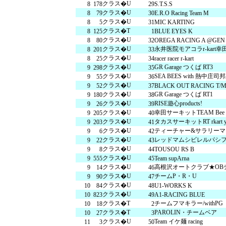
クラス�U
8
178
29
S.T.S.S
交通教育センターもてぎ
スクール・走行
クラス�U
8
79
30
E.R.O Racing Team M
クラス�U
8
5
31
MIC KARTING
クラス�T
8
125
1
BLUE EYES K
森のレストラン MARCHERANT
クラス�U
8
80
32
OREGA RACING A @GEN
クラス�U
永井医院モアコラr-kart
8
201
33
クラス�U
8
25
34
racer racer r-kart
クラス�U
GR Garage つくば RT3
9
298
35
クラス�U
SEA BEES with 熱中庄司
9
55
36
クラス�U
9
52
37
BLACK OUT RACING T/
クラス�U
GR Garage つくば RT1
9
180
38
クラス�U
RISE遊心products!
9
26
39
クラス�U
幸田サーキットTEAM Be
9
205
40
クラス�U
タカスサーキットRT rkart y
9
203
41
クラス�U
ティーチャー&サラリーマ
9
6
42
クラス�U
レッドマムシビレルパシフ
9
22
43
クラス�U
9
8
44
TOUSOU RS B
クラス�U
9
555
45
Team supArna
クラス�U
高根沢オートクラブ★OB
9
14
46
クラス�U
チームP・R・U
9
90
47
クラス�U
10
84
48
U1-WORKS K
クラス�U
10
823
49
A1-RACING BLUE
クラス�T
チームフマキラー/withPG
10
18
2
クラス�T
PAROLIN・チームベア
10
27
3
クラス�U
Team イケ麺 racing
11
3
50