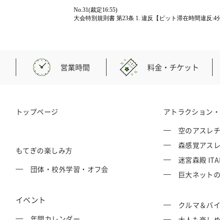
No.31(裁定16:55)
大会特別規則書 第23条 1. 違反【ピット滞在時間違反
営業時間
料金・チケット
トップページ
アトラクション
空のアスレチッ
森感覚アスレチ
もてぎの楽しみ方
迷宮森殿 ITA
団体・校外学習・オフ会
巨大ネットの森
イベント
クルマ＆バ
年間カレンダー
大人も楽し