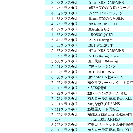
クラス�U
3
38
5
TeamKRS-DAI&MKS
クラス�U
RF.AOYAMA酒パワーズ
3
75
6
森感覚アスレチック DOKIDOKI
カフェテリア オーク
グッズ・ショップ情報
クラス�U
ハヤコバレーシング
4
2
7
パーク
ハローウッ
MotoGP™
クラス�U
Team道楽の会@SILK
4
88
8
クラス�U
4
23
9
A1-RACING RED
クラス�U
4
87
10
Scuderia GR
クラス�U
4
32
11
ROSSO@GEN
プレミアムステイルーム
スーペリアフ
クラス�U
5
312
12
C.S.I Racing #3
クラス�U
5
85
13
U1-WORKS T
クラス�U
5
37
14
TeamKRS-DAI&MKS
クラス�U
5
89
15
TCG Racing Project
クラス�U
二代目538-Racing
5
538
16
空のアスレチックひろば KONOMI
グランツーリスモカフェ
クラス�U
俺らレーシング
5
21
17
クラス�U
もてぎ2&4レース
6
7
18
TOUSOU RS A
モータースポーツ
ホンダコレ
クラス�U
YAMAHA 挑4 with S・C
6
20
19
クラス�U
クラブレーシング・トロ
7
97
20
アジアロードレース選手権
全日本トライア
クラス�U
50'S@青山
7
50
21
クラス�U
レーシングチーム オビ
7
82
22
スタンダードルーム
のぞみの湯
クラス�U
カローラ新茨城-Reon Kids-
7
73
23
クラス�U
たなばたOJISANS
7
51
24
もて耐
JOY耐
クラス�U
煙屋カート同好会
7
111
25
クラス�U
SEA BEES with 脱水庄司
7
92
26
207
r-kart B&S XR1450
もてぎロードレース
もてぎ
クラス�U
幸田サーキット永井医院
8
202
27
大人も楽しめるレーシングカート
クラス�U
カローラ新茨城-Reon Kids-
8
30
28