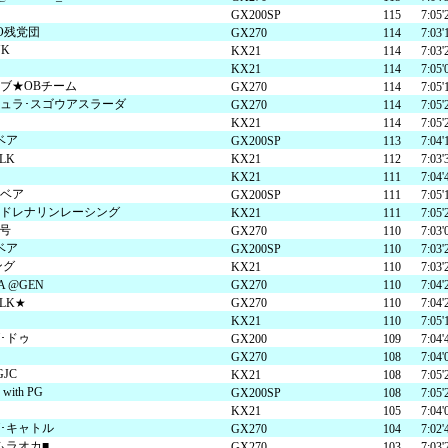
GX200SP
115
7:05'
DO残党団
GX270
114
7:03'
K
KX21
114
7:03'
KX21
114
7:05'
ブ★OBチーム
GX270
114
7:05'
ュラ･スゴウアスラーダ
GX270
114
7:05'
KX21
114
7:05'
ベア
GX200SP
113
7:04'
LK
KX21
112
7:03'
KX21
111
7:04'
ベア
GX200SP
111
7:05'
アドレナリンレーシング
KX21
111
7:05'
2号
GX270
110
7:03'
ベア
GX200SP
110
7:03'
ング
KX21
110
7:03'
A @GEN
GX270
110
7:04'
ILK★
GX270
110
7:04'
KX21
110
7:05'
･ドゥ
GX200
109
7:04'
GX270
108
7:04'
JC
KX21
108
7:05'
th PG
GX200SP
108
7:05'
KX21
105
7:04'
･キャトル
GX270
104
7:02'
ムラオカ■
GX270
103
7:03'