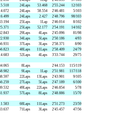
15.518
24Laps
53.468
2'55.244
12/103
14.072
24Laps
58.554
2'46.481
5/103
16.499
24Laps
2.427
2'48.796
98/103
33.194
25Laps
1Lap
2'46.014
8/102
25.371
25Laps
52.177
2'54.191
14/102
42.843
29Laps
4Laps
2'45.096
81/98
22.930
34Laps
5Laps
2'50.186
4/93
56.931
37Laps
3Laps
2'58.371
8/90
56.823
48Laps
11Laps
2'58.409
24/79
14.683
52Laps
4Laps
3'33.744
29/75
34.065
8Laps
2'44.153
115/119
58.982
9Laps
1Lap
2'51.981
117/118
48.597
22Laps
13Laps
2'43.901
9/105
56.259
27Laps
5Laps
2'47.189
6/100
49.532
49Laps
22Laps
2'46.854
5/78
41.937
57Laps
8Laps
2'48.886
15/70
11.583
68Laps
11Laps
2'51.273
23/59
33.637
71Laps
3Laps
2'45.457
47/56