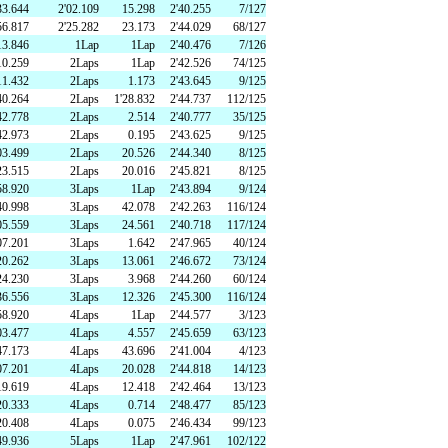
33.644
2'02.109
15.298
2'40.255
7/127
56.817
2'25.282
23.173
2'44.029
68/127
大ネットの森 SUMIKA
のキッチン どんぐり
13.846
1Lap
1Lap
2'40.476
7/126
ジ
ホテル
UPER GT
10.259
2Laps
1Lap
2'42.526
74/125
11.432
2Laps
1.173
2'43.645
9/125
40.264
2Laps
1'28.832
2'44.737
112/125
42.778
2Laps
2.514
2'40.777
35/125
ログキャビン・林間サイト
42.973
2Laps
0.195
2'43.625
9/125
03.499
2Laps
20.526
2'44.340
8/125
23.515
2Laps
20.016
2'45.821
8/125
58.920
3Laps
1Lap
2'43.894
9/124
40.998
3Laps
42.078
2'42.263
116/124
ルマ＆
05.559
3Laps
24.561
2'40.718
117/124
イクのアトラクション
ーパー耐久
07.201
3Laps
1.642
2'47.965
40/124
20.262
3Laps
13.061
2'46.672
73/124
24.230
3Laps
3.968
2'44.260
60/124
験・レース参戦・スクール）
36.556
3Laps
12.326
2'45.300
116/124
58.920
4Laps
1Lap
2'44.577
3/123
期間限定スペシャルプラン
03.477
4Laps
4.557
2'45.659
63/123
47.173
4Laps
43.696
2'41.004
4/123
もてぎチャンピオンカップ
07.201
4Laps
20.028
2'44.818
14/123
19.619
4Laps
12.418
2'42.464
13/123
20.333
4Laps
0.714
2'48.477
85/123
ジムカーナ
20.408
4Laps
0.075
2'46.434
99/123
てぎの楽しみ方
49.936
5Laps
1Lap
2'47.961
102/122