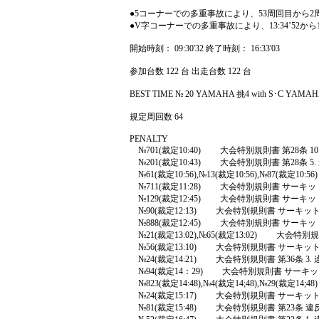
●5コーナーでの多重事故により、53周回目から
●V字コーナーでの多重事故により、13:34’52から1
開始時刻： 09:30'32 終了時刻： 16:33'03
参加台数 122 台 出走台数 122 台
BEST TIME № 20 YAMAHA 挑4 with S･C YAMAHA 挑4
規定周回数 64
PENALTY
№701(裁定10:40) 大会特別規則書 第28
№201(裁定10:43) 大会特別規則書 第28
№61(裁定10:56),№13(裁定10:56),№
№711(裁定11:28) 大会特別規則書 サーキ
№129(裁定12:45) 大会特別規則書 サーキ
№90(裁定12:13) 大会特別規則書 サーキッ
№888(裁定12:45) 大会特別規則書 サーキ
№21(裁定13:02),№65(裁定13:02) 大
№56(裁定13:10) 大会特別規則書 サーキッ
№24(裁定14:21) 大会特別規則書 第36
№94(裁定14：29) 大会特別規則書 サーキッ
№823(裁定14:48),№4(裁定14;48),№2
№24(裁定15:17) 大会特別規則書 サーキッ
№81(裁定15:48) 大会特別規則書 第23