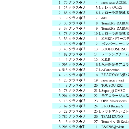
クラス�U
1
70
4
racer racer ACCEL
クラス�U
カレッジCRG
1
123
5
L
森感覚アスレチック DOKIDOKI
カフェテリア オーク
グッズ・ショップ情報
クラス�U
カローラ新茨城-REO
2
86
6
L
パーク
ハロー
MotoGP™
クラス�U
3
9
7
ddd
クラス�U
3
38
8
TeamKRS-DAI&
クラス�U
3
37
9
TeamKRS-DAI&
クラス�U
カローラ新茨城-REO
3
73
10
L
プレミアムステイルーム
スーペリ
クラス�U
MMRT パワース
3
58
11
クラス�U
ボンバーレーシングr
3
15
12
クラス�U
3
43
13
BOOFOOSETSU
クラス�U
レーシングチーム
4
82
14
クラス�U
4
4
15
K.R.R
空のアスレチックひろば KONOMI
グランツーリスモカフェ
クラス�U
永井医院モアコラ
4
203
16
L
クラス�U
もてぎ2&4レース
4
515
17
L
e-Connection
モータースポーツ
ホンダ
クラス�U
RF.AOYAMA酒
4
75
18
クラス�U
4
25
19
racer racer r-kart
アジアロードレース選手権
全日本トラ
クラス�U
4
8
20
TOUSOU RS2
クラス�U
5
78
21
L
Super-jiji OMSC
スタンダードルーム
のぞみの
クラス�U
モアコラージュX
5
204
22
クラス�U
5
13
23
OBK Motorsports
もて耐
JOY耐
クラス�U
5
69
24
E.R.O Racing S
クラス�U
レッドマムシビレ
5
22
25
L
クラス�U
5
780
26
TEAM IZUNO
もてぎロードレース
も
クラス�U
Team イケ麺 Racin
5
3
27
大人も楽しめるレーシングカート
クラス�T
6
206
1
B&S206@r-kart