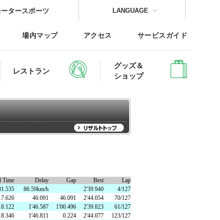
モータースポーツ
LANGUAGE
場内マップ
アクセス
サービスガイド
グッズ＆
レストラン
ショップ
CLOSE
CLOSE
CLOSE
CLOSE
CLOSE
CLOSE
l Time
Delay
Gap
Best
Lap
レッジTOP
31.535
86.59km/h
2'39.940
4/127
17.626
46.091
46.091
2'44.054
70/127
18.122
1'46.587
1'00.496
2'39.823
61/127
18.346
1'46.811
0.224
2'44.077
123/127