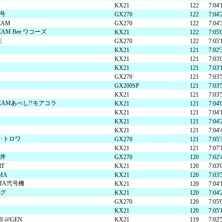
KX21
122
7:04'
・走行会 2輪
スクール・走行会 4輪
MC
1号
GX270
122
7:04'
EAM
GX270
122
7:04'
M Bee ワコーズ
KX21
122
7:05'
E
GX270
122
7:05'
KX21
121
7:02'
ハローウッズキャンプ
KX21
121
7:03'
KX21
121
7:03'
GX270
121
7:03'
GX200SP
121
7:03'
KX21
121
7:03'
AMあべし!!モアコラ
KX21
121
7:04'
KX21
121
7:04'
KX21
121
7:04'
KX21
121
7:04'
･トロワ
GX270
121
7:05'
KX21
121
7:07'
井
GX270
120
7:02'
RT
KX21
120
7:03'
MA
KX21
120
7:03'
KOTA弐号機
KX21
120
7:04'
グ
KX21
120
7:04'
GX270
120
7:05'
KX21
120
7:05'
 B @GEN
KX21
119
7:02'