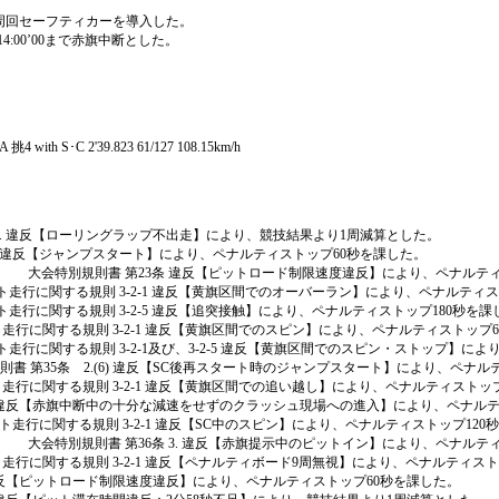
2周回セーフティカーを導入した。
4:00’00まで赤旗中断とした。
 with S･C 2'39.823 61/127 108.15km/h
条 10. 違反【ローリングラップ不出走】により、競技結果より1周減算とした。
条 5. 違反【ジャンプスタート】により、ペナルティストップ60秒を課した。
87(裁定10:56) 大会特別規則書 第23条 違反【ピットロード制限速度違反】により、ペナ
ット走行に関する規則 3-2-1 違反【黄旗区間でのオーバーラン】により、ペナルティ
ット走行に関する規則 3-2-5 違反【追突接触】により、ペナルティストップ180秒を課
ト走行に関する規則 3-2-1 違反【黄旗区間でのスピン】により、ペナルティストップ
ット走行に関する規則 3-2-1及び、3-2-5 違反【黄旗区間でのスピン・ストップ】に
会特別規則書 第35条 2.(6) 違反【SC後再スタート時のジャンプスタート】により、ペ
ト走行に関する規則 3-2-1 違反【黄旗区間での追い越し】により、ペナルティストッ
条 3. 違反【赤旗中断中の十分な減速をせずのクラッシュ現場への進入】により、ペナル
ト走行に関する規則 3-2-1 違反【SC中のスピン】により、ペナルティストップ120
9(裁定14;48) 大会特別規則書 第36条 3. 違反【赤旗提示中のピットイン】により、ペナ
ト走行に関する規則 3-2-1 違反【ペナルティボード9周無視】により、ペナルティスト
条 違反【ピットロード制限速度違反】により、ペナルティストップ60秒を課した。