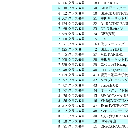
クラス�U
6
66
28
L
SUBARU GP
交通教育センターもてぎ
スクール
クラス�U
GR水戸インター
6
310
29
クラス�U
6
52
30
BLACK OUT R/T
クラス�U
幸田サーキットTEA
6
207
31
森のレストラン MARCHERANT
クラス�U
6
124
32
A1-RACING BLU
クラス�U
7
68
33
E.R.O Racing M
クラス�U
DRP(B面)
7
689
34
クラス�U
7
60
35
FRC
クラス�U
俺らレーシング
7
21
36
L
クラス�T
7
125
2
BLUE EYES K
クラス�U
7
5
37
MIC KARTING
クラス�U
幸田サーキットTE
7
208
38
クラス�U
二代目538-Racing
7
538
39
クラス�U
7
48
40
CLUB Ag ver.R
クラス�U
読売自動車大学校
7
129
41
L
クラス�U
クラブレーシング
7
97
42
クラス�U
7
87
43
Scuderia GR
クラス�U
オートクラフト藤
8
77
44
クラス�U
8
76
45
RF･AOYAMA･K
クラス�U
8
56
46
YKB@YOKOHA
クラス�U
Team TWICE☆
8
202
47
クラス�U
ハヤコバレーシン
8
2
48
クラス�U
たなばたOJISANs
8
51
49
クラス�U
50's@青山
8
50
50
クラス�U
9
81
51
OREGA RACING