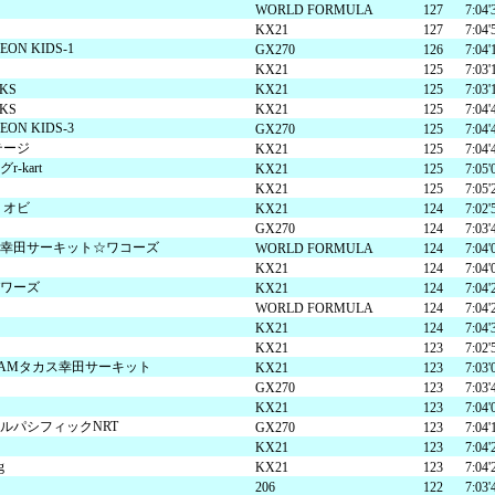
WORLD FORMULA
127
7:04'
KX21
127
7:04'
迷宮森殿 ITADAKI
森のジェラテリア ROCCO
オンラインショップ
巨
森
N KIDS-1
GX270
126
7:04'
ウッズ
森と星空のキャンプヴィレッ
トライアル世界選手権
S
KX21
125
7:03'
MKS
KX21
125
7:03'
MKS
KX21
125
7:04'
N KIDS-3
GX270
125
7:04'
グランピング
アファミリー
テージ
KX21
125
7:04'
-kart
KX21
125
7:05'
KX21
125
7:05'
 オビ
KX21
124
7:02'
GX270
124
7:03'
アクティビティ（自然体験・キャンプ）
ク
幸田サーキット☆ワコーズ
WORLD FORMULA
124
7:04'
バ
全日本ロードレース
ス
KX21
124
7:04'
コレクションホール
交通教育センターもてぎ
パワーズ
KX21
124
7:04'
WORLD FORMULA
124
7:04'
イアル
全日本カート
サーキットを走る（走行体
KX21
124
7:04'
KX21
123
7:02'
BBQ
湯
AMタカス幸田サーキット
KX21
123
7:03'
GX270
123
7:03'
K-TAI
Motoフェスティバル
ハローウッズサイトTOP
KX21
123
7:04'
ルパシフィックNRT
GX270
123
7:04'
KX21
123
7:04'
てぎショートコース
もてぎカートレース
g
KX21
123
7:04'
森の空中散歩（ジップライン）
も
206
122
7:03'