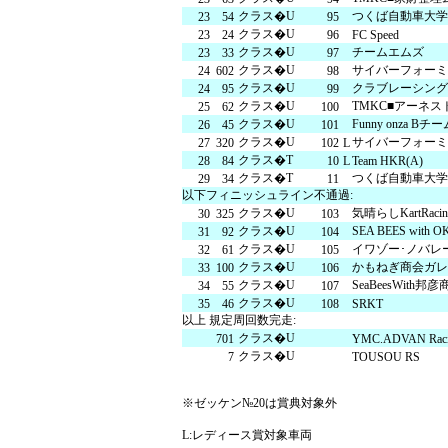
クラス�U
つくば自動車大学校 
23
54
95
クラス�U
23
24
96
FC Speed
クラス�U
チームエムズ
23
33
97
クラス�U
サイバーフォーミ
24
602
98
クラス�U
クラブレーシング
24
95
99
クラス�U
TMKC■アーネス
25
62
100
クラス�U
Funny onza Bチ
26
45
101
クラス�U
サイバーフォーミ
27
320
102
L
クラス�T
28
84
10
L
Team HKR(A)
クラス�T
つくば自動車大学校 
29
34
11
以下フィニッシュライン不通過:
クラス�U
気晴らしKartRacin
30
325
103
クラス�U
SEA BEES with
31
92
104
クラス�U
イワゾー･ノバレ
32
61
105
クラス�U
かもねぎ商会ガレ
33
100
106
クラス�U
SeaBeesWith邦
34
55
107
クラス�U
35
46
108
SRKT
以上 規定周回数完走:
クラス�U
701
YMC.ADVAN Rac
クラス�U
7
TOUSOU RS
※ゼッケン№20は賞典対象外
L:レディース賞対象車両