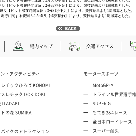
 1. 違反【ピット滞在時間違反：2分58秒不足】により、競技結果より1周減算とした。
 1. 違反【ピット滞在時間違反：2分33秒不足】により、競技結果より1周減算とした。
条 1. 違反【ピット滞在時間違反：3分31秒不足】により、競技結果より1周減算とした。
ト走行に関する規則 3-2-5 違反【追突接触】により、競技結果より1周減算とした。
場内マップ
交通アクセス
ョン・アクティビティ
モータースポーツ
レチックひろば KONOMI
MotoGP™
スレチック DOKIDOKI
トライアル世界選手
ITADAKI
SUPER GT
トの森 SUMIKA
もてぎ2&4レース
全日本ロードレース
スーパー耐久
＆バイクのアトラクション