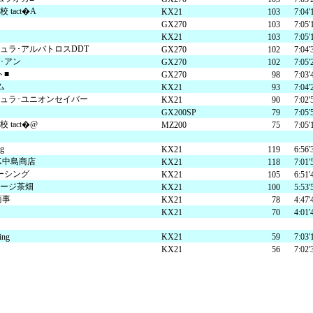
tact�A
KX21
103
7:04'
GX270
103
7:05'
KX21
103
7:05'
ュラ･アルバトロスDDT
GX270
102
7:04'
･アン
GX270
102
7:05'
ト■
GX270
98
7:03'
ーム
KX21
93
7:04'
ュラ･ユニオンセイバー
KX21
90
7:02'
GX200SP
79
7:05'
tact�@
MZ200
75
7:05'
g
KX21
119
6:56'
 OK中島商店
KX21
118
7:01'
ーシング
KX21
105
6:51'
ージ茶畑
KX21
100
5:53'
彦商事
KX21
78
4:47'
KX21
70
4:01'
ing
KX21
59
7:03'
KX21
56
7:02'