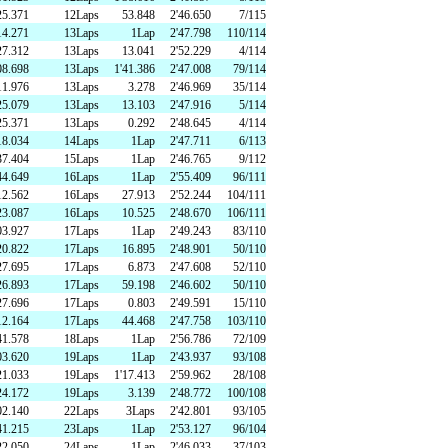
25.371
12Laps
53.848
2'46.650
7/115
14.271
13Laps
1Lap
2'47.798
110/114
27.312
13Laps
13.041
2'52.229
4/114
08.698
13Laps
1'41.386
2'47.008
79/114
11.976
13Laps
3.278
2'46.969
35/114
25.079
13Laps
13.103
2'47.916
5/114
25.371
13Laps
0.292
2'48.645
4/114
18.034
14Laps
1Lap
2'47.711
6/113
37.404
15Laps
1Lap
2'46.765
9/112
44.649
16Laps
1Lap
2'55.409
96/111
12.562
16Laps
27.913
2'52.244
104/111
23.087
16Laps
10.525
2'48.670
106/111
03.927
17Laps
1Lap
2'49.243
83/110
20.822
17Laps
16.895
2'48.901
50/110
27.695
17Laps
6.873
2'47.608
52/110
26.893
17Laps
59.198
2'46.602
50/110
27.696
17Laps
0.803
2'49.591
15/110
12.164
17Laps
44.468
2'47.758
103/110
41.578
18Laps
1Lap
2'56.786
72/109
03.620
19Laps
1Lap
2'43.937
93/108
21.033
19Laps
1'17.413
2'59.962
28/108
24.172
19Laps
3.139
2'48.772
100/108
02.140
22Laps
3Laps
2'42.801
93/105
41.215
23Laps
1Lap
2'53.127
96/104
22.050
24Laps
1Lap
2'46.033
37/103