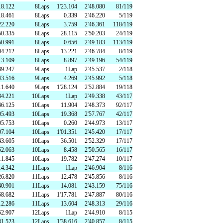
18.122
8Laps
1'23.104
2'48.080
81/119
18.461
8Laps
0.339
2'46.220
5/119
22.220
8Laps
3.759
2'46.361
118/119
50.335
8Laps
28.115
2'50.203
24/119
50.991
8Laps
0.656
2'49.183
113/119
04.212
8Laps
13.221
2'46.784
8/119
13.109
8Laps
8.897
2'49.196
54/119
39.247
9Laps
1Lap
2'45.537
2/118
43.516
9Laps
4.269
2'45.992
5/118
11.640
9Laps
1'28.124
2'52.884
19/118
34.221
10Laps
1Lap
2'49.338
43/117
46.125
10Laps
11.904
2'48.373
92/117
05.493
10Laps
19.368
2'57.767
42/117
05.753
10Laps
0.260
2'44.973
13/117
07.104
10Laps
1'01.351
2'45.420
17/117
43.605
10Laps
36.501
2'52.329
17/117
52.063
10Laps
8.458
2'50.565
16/117
11.845
10Laps
19.782
2'47.274
10/117
14.342
11Laps
1Lap
2'46.904
8/116
26.820
11Laps
12.478
2'45.856
8/116
40.901
11Laps
14.081
2'43.159
75/116
58.682
11Laps
1'17.781
2'47.887
80/116
12.286
11Laps
13.604
2'48.313
29/116
52.907
12Laps
1Lap
2'44.910
8/115
31.523
12Laps
1'38.616
2'40.857
8/115