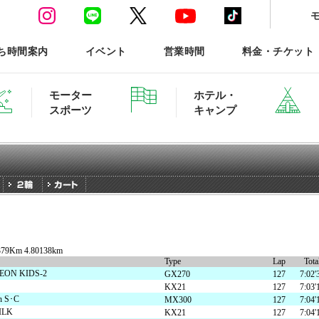
ち時間案内
イベント
営業時間
料金・チケット
モーター
ホテル・
スポーツ
キャンプ
ースポーツTOP
ホテル・グランピング ご予約
379Km 4.80138km
Type
Lap
Tota
森と星空のキャンプヴィ
N KIDS-2
GX270
127
7:02'
KX21
127
7:03'
 S･C
MX300
127
7:04'
ILK
KX21
127
7:04'