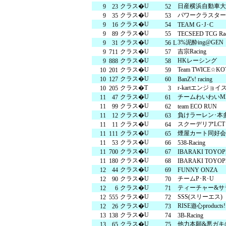
クラス�U
日産横浜自動車大
9
23
52
クラス�U
パワークラスター 
9
35
53
クラス�U
9
16
54
TEAM G･J･C
クラス�U
9
89
55
TECSEED TCG Rac
クラス�U
3%泥酔ing@GEN
9
31
56
L
クラス�U
吉宗Racing
9
711
57
クラス�U
HKレーシング
9
888
58
クラス�U
Team TWICE☆
10
201
59
クラス�U
10
127
60
BanZ's! racing
クラス�T
r-kartエンジ
10
205
3
クラス�U
チームわいわいM2
11
47
61
クラス�U
11
99
62
team ECO RUN
クラス�U
負けラーレン･本
11
12
63
クラス�U
スクーデリアLCT
11
11
64
クラス�U
煙屋カート同好会
11
111
65
クラス�U
11
53
66
538-Racing
クラス�U
11
700
67
IBARAKI TOYOP
クラス�U
11
180
68
IBARAKI TOYOP
クラス�U
12
44
69
FUNNY ONZA
クラス�U
チームP･R･U
12
90
70
クラス�U
ティーチャー&サ
12
6
71
クラス�U
SSS(スリーエス)
12
555
72
クラス�U
RISE遊心products!
12
26
73
クラス�U
13
138
74
3B-Racing
クラス�U
他力本願&悪ガキ@Re
13
65
75