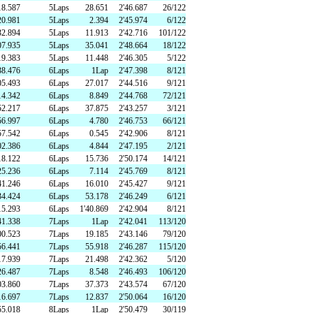
18.587
5Laps
28.651
2'46.687
26/122
oM会員
レースオフィシャル募集
20.981
5Laps
2.394
2'45.974
6/122
32.894
5Laps
11.913
2'42.716
101/122
07.935
5Laps
35.041
2'48.664
18/122
19.383
5Laps
11.448
2'46.305
5/122
38.476
6Laps
1Lap
2'47.398
8/121
アクティビティ（自然体験・キャン
05.493
6Laps
27.017
2'44.516
9/121
14.342
6Laps
8.849
2'44.768
72/121
プ）
52.217
6Laps
37.875
2'43.257
3/121
56.997
6Laps
4.780
2'46.753
66/121
57.542
6Laps
0.545
2'42.906
8/121
02.386
6Laps
4.844
2'47.195
2/121
18.122
6Laps
15.736
2'50.174
14/121
25.236
6Laps
7.114
2'45.769
8/121
41.246
6Laps
16.010
2'45.427
9/121
34.424
6Laps
53.178
2'46.249
6/121
15.293
6Laps
1'40.869
2'42.904
8/121
41.338
7Laps
1Lap
2'42.041
113/120
00.523
7Laps
19.185
2'43.146
79/120
56.441
7Laps
55.918
2'46.287
115/120
17.939
7Laps
21.498
2'42.362
5/120
26.487
7Laps
8.548
2'46.493
106/120
03.860
7Laps
37.373
2'43.574
67/120
16.697
7Laps
12.837
2'50.064
16/120
55.018
8Laps
1Lap
2'50.479
30/119