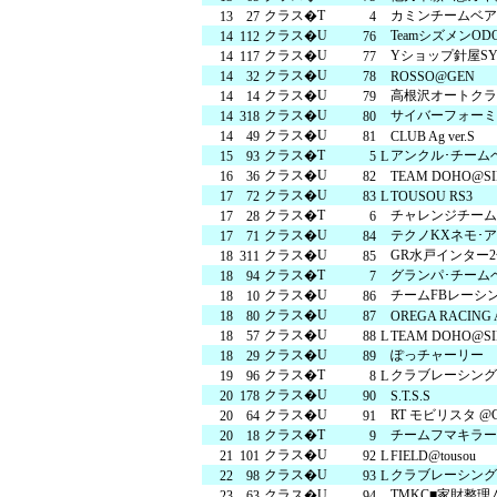
クラス�T
カミンチームベア
13
27
4
クラス�U
TeamシズメンO
14
112
76
クラス�U
Yショップ針屋SY
14
117
77
クラス�U
14
32
78
ROSSO@GEN
クラス�U
高根沢オートクラ
14
14
79
クラス�U
サイバーフォーミ
14
318
80
クラス�U
14
49
81
CLUB Ag ver.S
クラス�T
アンクル･チーム
15
93
5
L
クラス�U
16
36
82
TEAM DOHO@SI
クラス�U
17
72
83
L
TOUSOU RS3
クラス�T
チャレンジチーム
17
28
6
クラス�U
テクノKXネモ･
17
71
84
クラス�U
GR水戸インター
18
311
85
クラス�T
グランパ･チーム
18
94
7
クラス�U
チームFBレーシ
18
10
86
クラス�U
18
80
87
OREGA RACING 
クラス�U
18
57
88
L
TEAM DOHO@S
クラス�U
ぽっチャーリー
18
29
89
クラス�T
クラブレーシング
19
96
8
L
クラス�U
20
178
90
S.T.S.S
クラス�U
RT モビリスタ @G
20
64
91
クラス�T
チームフマキラー wi
20
18
9
クラス�U
21
101
92
L
FIELD@tousou
クラス�U
クラブレーシング
22
98
93
L
クラス�U
TMKC■家財整理
23
63
94