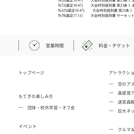
№52(裁定16:47) 大会特別規則書 第23条
№72(裁定16:47) 大会特別規則書 第23条
№325(裁定16:47) 大会特別規則書 第23
№78(裁定17:11) 大会特別規則書 サーキッ
営業時間
料金・チケット
トップページ
アトラクシ
空のアス
森感覚ア
もてぎの楽しみ方
迷宮森殿 
団体・校外学習・オフ会
巨大ネッ
イベント
クルマ