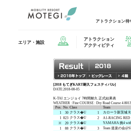
アトラクション待
アトラクション
エリア・施設
アクティビティ
[2018 もてぎKART耐久フェスティバル]
エリア・施設TOP
アトラクション・アクティビティTOP
レストランTOP
グッズ＆ショップTOP
モータ
DATE:2018-08-05
K-TAI エンジョイ 7時間耐久 正式結果表
WEATHER : Fine COURSE : Dry Road Course 4.801
Pos.
No.
Class
Team
ホテルTOP
クラス�U
カローラ新茨城 REO
1
30
1
クラス�U
1
823
2
A1-RACING RED
クラス�U
YAMAHA 挑4 with
※
20
クラス�U
Team 道楽の会@S
1
88
3