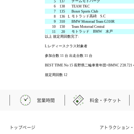
チームモトパーク
5
137
6
138
TEAM TKC
森感覚アスレチック DOKIDOKI
カフェテリア オーク
グッズ・ショップ情報
7
135
Boxer Sports Club
パーク
ハローウッ
モトラッド高碕 S.C
8
136
L
MotoGP™
9
310
BMW Motorrad Team G310R
10
150
Team Motorrad Central
モトラッド BMW 水戸
11
20
以上 規定周回数完了:
プレミアムステイルーム
スーペリアフ
L:レディースクラス対象者
参加台数 11 台 出走台数 11 台
空のアスレチックひろば KONOMI
グランツーリスモカフェ
BEST TIME No 15 長野県二輪車青年団+BMNC 2'28.721 4/1
もてぎ2&4レース
規定周回数 12
モータースポーツ
ホンダコレ
アジアロードレース選手権
全日本トライア
スタンダードルーム
のぞみの湯
営業時間
料金・チケット
もて耐
JOY耐
もてぎロードレース
もてぎ
トップページ
アトラクション
大人も楽しめるレーシングカート