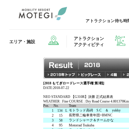
アトラクション待ち時
アトラクション
エリア・施設
アクティビティ
[2018 もてぎロードレース選手権 第3戦]
エリア・施設TOP
アトラクション・アクティビティTOP
レストランTOP
グッズ＆ショップTOP
モータース
DATE:2018-07-22
NEO STANDARD 【G310R】決勝 正式結果表
WEATHER : Fine COURSE : Dry Road Course 4.801379Km
Pos.
No.
Team
ホテルTOP
モトラッド高碕 S.C ＆ yukky
1
134
L
長野県二輪車青年団+BMNC
2
15
ランドシャーク＆チームかな
3
58
4
95
Motorrad Tsukuba