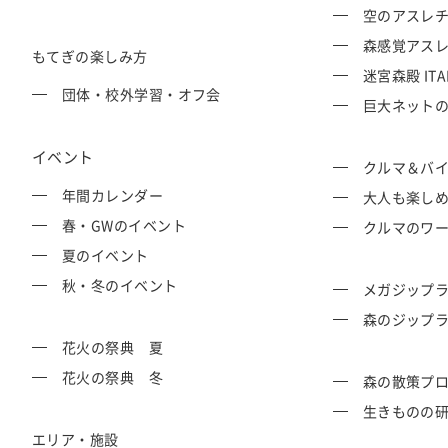
空のアスレチッ
交通教育センターもてぎ
スクール・走行
森感覚アスレチ
もてぎの楽しみ方
迷宮森殿 ITA
森のレストラン MARCHERANT
団体・校外学習・オフ会
巨大ネットの森
イベント
クルマ＆バ
年間カレンダー
大人も楽し
春・GWのイベント
クルマのワ
夏のイベント
秋・冬のイベント
メガジップラ
森のジップラ
花火の祭典 夏
花火の祭典 冬
森の散策プ
生きものの
エリア・施設