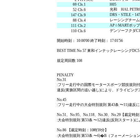
69
Cls.1
H05
光和 HAL PETR
52
Cls.6
DRS・STILE・14
147
Cls.9
レーシングチーム
88
Cls.4
AP☆MARTポップG
111
Cls.2
デンソーフクダC1
110
Cls.6
開始時刻： 10:00'00 終了時刻： 17:01'56
BEST TIME No 57 東和インテックレーシングDC5 2'16.6
規定周回数 108
PENALTY
No.31
:フリー走行中の国際モータースポーツ競技規則付則H項2
違反(黄旗区間の追い越し)により、ドライビング
No.45
:フリー走行中の大会特別規則 第43条 〜11)
No.51、No.95、No.118、No.30、No.29【裁定時
:大会特別規則 第53条 〜12)違反(反則スター
No.86 【裁定時刻：10時59分】
:大会特別規則 第53条 〜6)�B（フォーメーショ