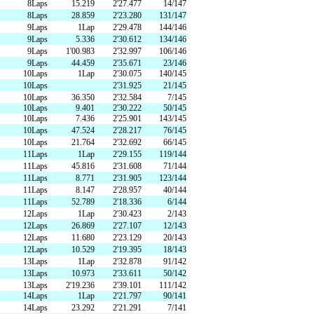
8Laps
15.219
2'27.477
14/147
8Laps
28.859
2'23.280
131/147
oM会員
レースオフィシャル募集
9Laps
1Lap
2'29.478
144/146
9Laps
5.336
2'30.612
134/146
9Laps
1'00.983
2'32.997
106/146
9Laps
44.459
2'35.671
23/146
10Laps
1Lap
2'30.075
140/145
アクティビティ（自然体験・キャン
10Laps
2'31.925
21/145
10Laps
36.350
2'32.584
7/145
プ）
10Laps
9.401
2'30.222
50/145
10Laps
7.436
2'25.901
143/145
10Laps
47.524
2'28.217
76/145
10Laps
21.764
2'32.692
66/145
11Laps
1Lap
2'29.155
119/144
11Laps
45.816
2'31.608
71/144
11Laps
8.771
2'31.905
123/144
11Laps
8.147
2'28.957
40/144
11Laps
52.789
2'18.336
6/144
12Laps
1Lap
2'30.423
2/143
12Laps
26.869
2'27.107
12/143
12Laps
11.680
2'23.129
20/143
12Laps
10.529
2'19.395
18/143
13Laps
1Lap
2'32.878
91/142
13Laps
10.973
2'33.611
50/142
13Laps
2'19.236
2'39.101
111/142
14Laps
1Lap
2'21.797
90/141
14Laps
23.292
2'21.291
7/141