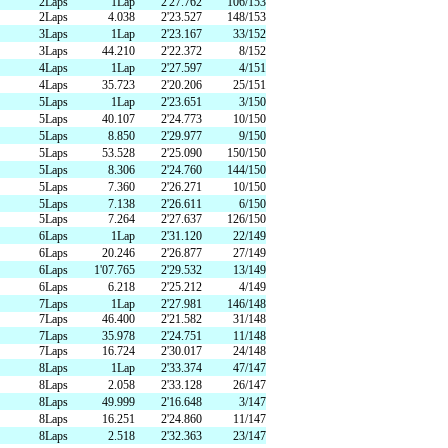
2Laps
1Lap
2'27.762
106/153
2Laps
4.038
2'23.527
148/153
大ネットの森 SUMIKA
のキッチン どんぐり
3Laps
1Lap
2'23.167
33/152
ジ
ホテル
3Laps
44.210
2'22.372
8/152
UPER GT
4Laps
1Lap
2'27.597
4/151
4Laps
35.723
2'20.206
25/151
5Laps
1Lap
2'23.651
3/150
5Laps
40.107
2'24.773
10/150
ログキャビン・林間サイト
5Laps
8.850
2'29.977
9/150
5Laps
53.528
2'25.090
150/150
5Laps
8.306
2'24.760
144/150
5Laps
7.360
2'26.271
10/150
5Laps
7.138
2'26.611
6/150
ルマ＆
5Laps
7.264
2'27.637
126/150
6Laps
1Lap
2'31.120
22/149
イクのアトラクション
ーパー耐久
6Laps
20.246
2'26.877
27/149
6Laps
1'07.765
2'29.532
13/149
験・レース参戦・スクール）
6Laps
6.218
2'25.212
4/149
7Laps
1Lap
2'27.981
146/148
7Laps
46.400
2'21.582
31/148
期間限定スペシャルプラン
7Laps
35.978
2'24.751
11/148
7Laps
16.724
2'30.017
24/148
もてぎチャンピオンカップ
8Laps
1Lap
2'33.374
47/147
8Laps
2.058
2'33.128
26/147
8Laps
49.999
2'16.648
3/147
ジムカーナ
8Laps
16.251
2'24.860
11/147
てぎの楽しみ方
8Laps
2.518
2'32.363
23/147