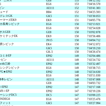
ED ニルズ
GE8
153
7:04'12.532
6
EG6
153
7:04'16.570
迷宮森殿 ITADAKI
森のジェラテリア ROCCO
オンラインショップ
巨
森
レビン
AE111
152
7:03'41.383
ュード
ウッズ
森と星空のキャンプヴィレッ
BB4
152
7:04'25.593
トライアル世界選手権
S
ンドレスGK
GK5
151
7:03'30.053
ーマーズEK9
EK9
151
7:04'05.776
カ長寿シビック
EG6
150
7:02'13.921
EG6
150
7:02'54.028
グランピング
アファミリー
サスGE8
GE8
150
7:03'02.878
ケミテックEK
EK9
150
7:03'56.406
JN15
150
7:04'04.712
房シビック
EK4
150
7:04'12.072
GK5
150
7:04'19.210
アクティビティ（自然体験・キャンプ）
ク
GK-5
150
7:04'26.474
コミネEP
EP82
149
7:02'04.486
バ
全日本ロードレース
ス
レビン
AE111
149
7:02'24.732
コレクションホール
交通教育センターもてぎ
ith三鈴
EP82
149
7:03'32.497
シングシビック
イアル
全日本カート
サーキットを走る（走行体
EG6
149
7:03'38.715
G★EP82
EP82
148
7:02'24.630
EG6
148
7:03'11.030
BBQ
湯
柳本レビン
AE111
148
7:03'47.008
GE8
148
7:04'03.732
K-TAI
Motoフェスティバル
ハローウッズサイトTOP
EP82
EP82
147
7:02'17.168
MS☆EP
EP82
147
7:02'19.226
ーシングDC5
DC5
147
7:03'09.225
てぎショートコース
もてぎカートレース
NDEG6
EG6
147
7:03'25.476
森の空中散歩（ジップライン）
も
Rフィット
GK5
147
7:03'27.994