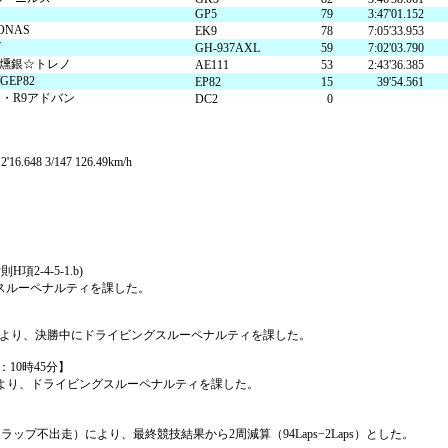
GP5
79
3:47'01.152
ONAS
EK9
78
7:05'33.953
7
GH-937AXL
59
7:02'03.790
燻銀☆トレノ
AE111
53
2:43'36.385
EP82
EP82
15
39'54.561
・R9アドバン
DC2
0
48 3/147 126.49km/h
-4-5-1.b)
スルーペナルティを課した。
違反により、決勝中にドライビングスルーペナルティを課した。
刻：10時45分】
ト)により、ドライビングスルーペナルティを課した。
ンラップ不出走）により、最終競技結果から2周減算（94Laps−2Laps）とした。