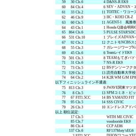
59
30
Cls.6
4
D&NS-R EK9
SEV・ADVAN
60
84
Cls.4
6
TOITEC・ワコーズ
61
33
Cls.2
11
IIC・KOEI CR-Z
62
46
Cls.9
3
AGENT-1 風雅巻
63
60
Cls.5
11
Honda Q遊会明和C
64
43
Cls.1
1
65
864
Cls.6
5
PULSE STAR'SDC
ブレイズADVA
66
531
Cls.10
1
クニトモNCBS
67
92
Cls.2
12
ガレージワープNA
68
55
Cls.3
7
TeamレイドEK9
69
45
Cls.6
6
TEAMもてぎパド
70
501
Cls.3
8
71
31
Cls.6
7
NS-R EK9
BSデンソーフク
72
73
Cls.5
12
読売自動車大学校μ
73
129
Cls.2
13
74
64
Cls.2
14
K2R WM G/M EP8
以下フィニッシュライン不通過:
JWAVE関東マツダ
75
813
Cls.3
9
SPMコミネ・ピッ
76
8
Cls.5
13
77
67
FIT1.5CC
14
BS YAMATO FIT
78
95
Cls.5
14
SSS CIVIC
エンドレスアドバ
79
26
Cls.3
10
以上 順位認定:
17
Cls.5
WITH ME CIVIC
85
Cls.7
voodooride EK9
86
Cls.4
CCP AE86
137
Cls.6
RF137Moty’sEG6
DIJONワコーズ
2
FIT1.5CC