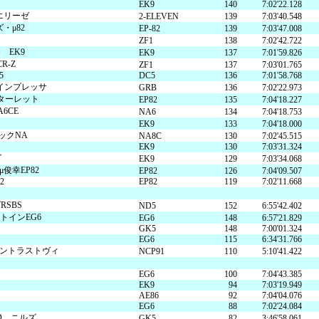
EK9
140
7:02'22.128
・エリーゼ
2-ELEVEN
139
7:03'40.548
・μ82
EP-82
139
7:03'47.008
ZF1
138
7:02'42.722
 EK9
EK9
137
7:01'59.826
R-Z
ZF1
137
7:03'01.765
5
DC5
136
7:01'58.768
Nインプレッサ
GRB
136
7:02'22.973
スターレット
EP82
135
7:04'18.227
6CE
NA6
134
7:04'18.753
EK9
133
7:04'18.000
ックNA
NA8C
130
7:02'45.515
EK9
130
7:03'31.324
ダ
EK9
129
7:03'34.068
俊幸EP82
EP82
126
7:04'09.507
2
EP82
119
7:02'11.668
RSBS
ND5
152
6:55'42.402
トインEG6
EG6
148
6:57'21.829
GK5
148
7:00'01.324
EG6
115
6:34'31.766
ントラストヴィ
NCP91
110
5:10'41.422
EG6
100
7:04'43.385
EK9
94
7:03'19.949
AE86
92
7:04'04.076
EG6
88
7:02'24.084
ED ニルズ
GK5
82
3:46'58.061