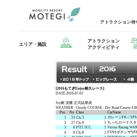
アトラクション待
アトラクション
エリア・施設
アクティビティ
[2016もてぎEnjoy耐久レース]
エリア・施設TOP
アトラクション・アクティビティTOP
レストランTOP
グッズ＆ショップTOP
モータ
DATE:2016-07-03
Joy耐 決勝 正式結果表
WEATHER : Cloudy COURSE : Dry Road Course 4.
Pos.
No.
Class
CarName
ホテルTOP
ガレージFK☆SP
1
53
Cls.3
1
ちっちロードスタ
2
27
Cls.8
1
3
6
FIT1.5CC
1
Versus Racing W
FSNSポテンザSP
4
9
Cls.8
2