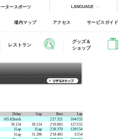
モータースポーツ
LANGUAGE
場内マップ
アクセス
サービスガイド
グッズ＆
レストラン
ショップ
CLOSE
CLOSE
CLOSE
CLOSE
CLOSE
CLOSE
Delay
Gap
Best
Lap
レッジTOP
105.82km/h
2'27.321
104/155
39.154
39.154
2'19.003
127/155
1Lap
1Lap
2'26.370
129/154
1Lap
31.296
2'18.483
3/154