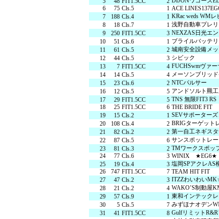
DIJONワコーズ
5
48
FIT1.5CC
2
6
75
Cls.5
1
ACE LINES137EG
森感覚アスレチック DOKIDOKI
カフェテリア オーク
グッズ・ショップ情報
KRac weds WM
7
188
Cls.4
1
浅野自動車プレリ
パーク
ハロー
8
18
Cls.7
1
MotoGP™
NEXZAS日光エ
9
250
FIT1.5CC
3
ブライルバッテリ
10
51
Cls.6
1
城南安全設備メッ
11
61
Cls.5
2
シビック
12
44
Cls.5
3
プレミアムステイルーム
スーペリ
FUCHSwmヴァー
13
7
FIT1.5CC
4
メーソンブリッド
14
14
Cls.5
4
NTCパルサー
15
23
Cls.6
2
アンドソルト羆工
16
12
Cls.5
5
TNS 無限FIT3 RS
17
29
FIT1.5CC
5
空のアスレチックひろば KONOMI
グランツーリスモカフェ
18
25
FIT1.5CC
6
THE BRIDE FIT
SEVサポーターズ
19
15
Cls.2
1
もてぎ2&4レース
BRIGターゲット
20
108
Cls.4
2
モータースポーツ
ホンダ
第一自工ネギスタw
21
82
Cls.2
2
サンスポットレー
アジアロードレース選手権
全日本トラ
22
87
Cls.5
6
TMワークスポップ
23
81
Cls.3
2
24
77
Cls.6
3
WINIX ★EG6★
スタンダードルーム
のぞみの
塩岡SPアクレAS
25
19
Cls.4
3
26
747
FIT1.5CC
7
TEAM HIT FIT
もて耐
JOY耐
ITZZわいわいMK☆
27
47
Cls.2
3
WAKO’S制動屋K
28
21
Cls.2
4
東和インテックレ
29
57
Cls.9
1
もてぎロードレース
も
みずほナオデンWI
30
5
Cls.5
7
大人も楽しめるレーシングカート
GulfリミットR&
31
41
FIT1.5CC
8