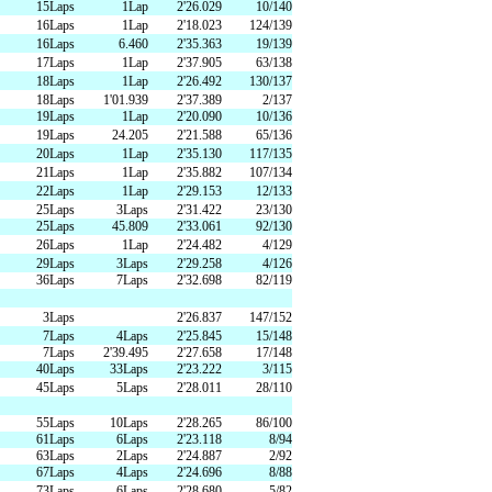
15Laps
1Lap
2'26.029
10/140
16Laps
1Lap
2'18.023
124/139
16Laps
6.460
2'35.363
19/139
17Laps
1Lap
2'37.905
63/138
18Laps
1Lap
2'26.492
130/137
18Laps
1'01.939
2'37.389
2/137
19Laps
1Lap
2'20.090
10/136
19Laps
24.205
2'21.588
65/136
20Laps
1Lap
2'35.130
117/135
21Laps
1Lap
2'35.882
107/134
22Laps
1Lap
2'29.153
12/133
25Laps
3Laps
2'31.422
23/130
25Laps
45.809
2'33.061
92/130
26Laps
1Lap
2'24.482
4/129
29Laps
3Laps
2'29.258
4/126
36Laps
7Laps
2'32.698
82/119
3Laps
2'26.837
147/152
7Laps
4Laps
2'25.845
15/148
7Laps
2'39.495
2'27.658
17/148
40Laps
33Laps
2'23.222
3/115
45Laps
5Laps
2'28.011
28/110
55Laps
10Laps
2'28.265
86/100
61Laps
6Laps
2'23.118
8/94
63Laps
2Laps
2'24.887
2/92
67Laps
4Laps
2'24.696
8/88
73Laps
6Laps
2'28.680
5/82