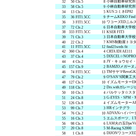
小林自動車研究所W
32
50
Cls.5
8
小林自動車研究所W
33
58
Cls.5
9
交通教育センターもてぎ
スクール
KUSコミネEP82
34
13
Cls.2
5
チームKEKO Find
35
36
FIT1.5CC
9
ワコーズEDニルズ
36
3
FIT1.5CC
10
森のレストラン MARCHERANT
日本自動車大学校
37
72
Cls.2
6
38
333
FIT1.5CC
11
KSER FIT3
日本自動車大学校 
39
71
Cls.3
3
KMS制動屋トヨタE
40
22
Cls.2
7
41
11
FIT1.5CC
12
find21weds fit
42
360
Cls.4
4
CRTA IDI AE111
DIXCEL☆NOP
43
37
Cls.4
5
JY・キョウセイ
44
4
Cls.2
8
BAMZOメガーヌ
45
157
Cls.9
2
TMサヤマRevoGK
46
74
FIT1.5CC
13
O!SAN‘S関東工大
47
79
Cls.2
9
イズムモーターEK
48
127
Cls.5
10
Drs.withガレー
49
118
Cls.7
2
バルケッタ☆スター
50
10
Cls.3
4
G-EYES・SPM・
51
24
Cls.8
3
イズムモーターAP
52
126
Cls.8
4
HRインテグラ
53
99
Cls.7
3
ADVANハイパー
54
76
Cls.2
10
エムスポーツ、I.T
55
16
Cls.3
5
LAM火の玉DjacVit
56
98
Cls.3
6
57
20
Cls.8
5
M-Racing S2000
DIJONワコーズ
58
1
Cls.8
6