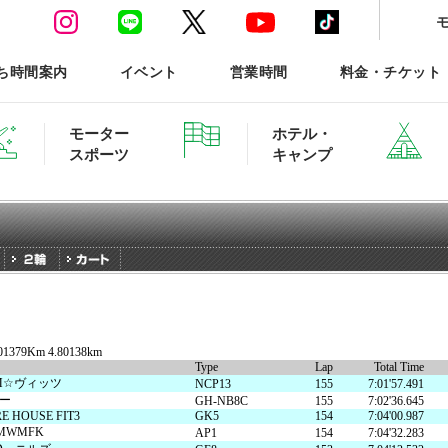
ち時間案内
イベント
営業時間
料金・チケット
モーター
ホテル・
スポーツ
キャンプ
ースポーツTOP
ホテル・グランピング ご予約
801379Km 4.80138km
Type
Lap
Total Time
森と星空のキャンプヴィ
M☆ヴィッツ
NCP13
155
7:01'57.491
ー
GH-NB8C
155
7:02'36.645
ARE HOUSE FIT3
GK5
154
7:04'00.987
MWMFK
AP1
154
7:04'32.283