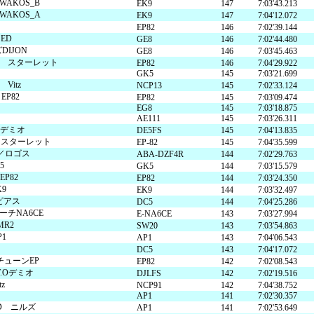
AKOS_B
EK9
147
7:03'43.213
AKOS_A
EK9
147
7:04'12.072
・走行会 2輪
スクール・走行会 4輪
MC
EP82
146
7:02'39.144
 ED
GE8
146
7:02'44.480
DIJON
GE8
146
7:03'45.463
 スターレット
EP82
146
7:04'29.922
GK5
145
7:03'21.699
ハローウッズキャンプ
Vitz
NCP13
145
7:02'33.124
P82
EP82
145
7:03'09.474
EG8
145
7:03'18.875
AE111
145
7:03'26.311
ROデミオ
DE5FS
145
7:04'13.835
・スターレット
EP-82
145
7:04'35.599
／ロゴス
ABA-DZF4R
144
7:02'29.763
5
GK5
144
7:03'15.579
EP82
EP82
144
7:03'24.350
9
EK9
144
7:03'32.497
ジピアス
DC5
144
7:04'25.286
チNA6CE
E-NA6CE
143
7:03'27.994
MR2
SW20
143
7:03'54.863
1
AP1
143
7:04'06.543
DC5
143
7:04'17.072
チューンEP
EP82
142
7:02'08.543
.Oデミオ
DJLFS
142
7:02'19.516
z
NCP91
142
7:04'38.752
AP1
141
7:02'30.357
ED ニルズ
AP1
141
7:02'53.649