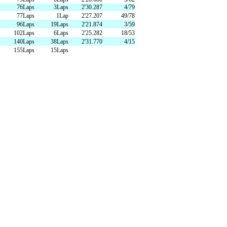
76Laps
3Laps
2'30.287
4/79
77Laps
1Lap
2'27.207
49/78
96Laps
19Laps
2'21.874
3/59
102Laps
6Laps
2'25.282
18/53
140Laps
38Laps
2'31.770
4/15
155Laps
15Laps