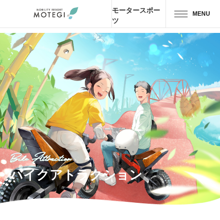
モータースポー
MENU
ツ
トップページ
JP
EN
CH
エリア・施設
アトラクション・
アクティビティ
モーター
スポーツ
Bike Attraction
ホテル・
キャンプ
バイクアトラクション
レストラン
グッズ＆
ショップ