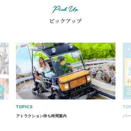
Pick Up
ピックアップ
TOPICS
TO
アトラクション待ち時間案内
バー