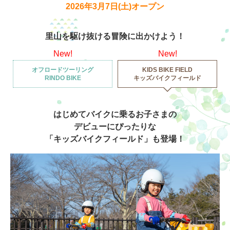
2026年3月7日(土)オープン
里山を駆け抜ける冒険に出かけよう！
アトラクション
イベント
待ち時間案内
New!
New!
オフロードツーリング
KIDS BIKE FIELD
営業時間
料金・チケット
RINDO BIKE
キッズバイクフィールド
場内マップ
アクセス
はじめてバイクに乗るお子さまの
デビューにぴったりな
サービスガイド
アンケート
「キッズバイクフィールド」も登場！