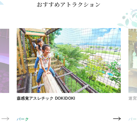
おすすめアトラクション
森感覚アスレチック DOKIDOKI
迷宮森
パーク
パー