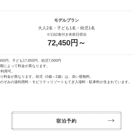
ィ
ームウェア）｜スリッパ｜バスタオル｜フェイスタオル｜洗顔料・ハン
モデルプラン
｜リンス｜ボディソープ｜ボディタオル｜歯ブラシ｜カミソリ｜ヘアブ
大人2名・子ども1名・幼児1名
｜綿棒｜クレンジング｜化粧水｜乳液
※1泊2食付き休前日宿泊
72,450円～
子さま向けアメニティ
歯磨き粉（いちご味）｜作務衣（ルームウェア）｜スリッパ
800円、子ども17,850円、幼児7,000円
期によって料金が異なります。
で利用可。
り料金が異なります。幼児（0歳～2歳）は、添い寝無料。
のぞみの湯利用料・モビリティリゾートもてぎ入場料・駐車料が含まれています。
宿泊予約