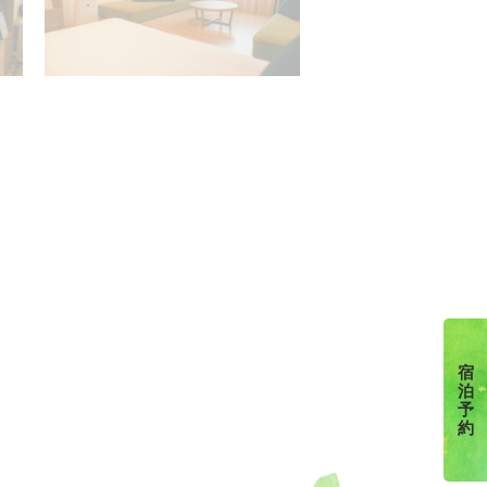
宿
泊
予
約