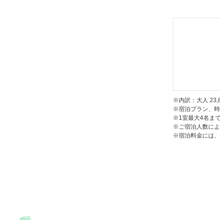
●
アメニテ
作務衣（ル
シャンプー
トンセット
●
幼児のお
歯ブラシ｜
※内訳：大人 23,
※宿泊プラン、時
※1室最大4名ま
※ご宿泊人数によ
※宿泊料金には、