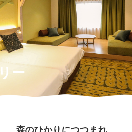
迷宮森殿 ITADAKI
森のジェラテリア ROCCO
オンラインショップ
巨
森
ウッズ
森と星空のキャンプヴィレッ
トライアル世界選手権
S
グランピング
アファミリー
アクティビティ（自然体験・キャンプ）
ク
リー
バ
全日本ロードレース
ス
コレクションホール
交通教育センターもてぎ
イアル
全日本カート
サーキットを走る（走行体
BBQ
湯
K-TAI
Motoフェスティバル
ハローウッズサイトTOP
てぎショートコース
もてぎカートレース
森の空中散歩（ジップライン）
も
森のひかりにつつまれ、