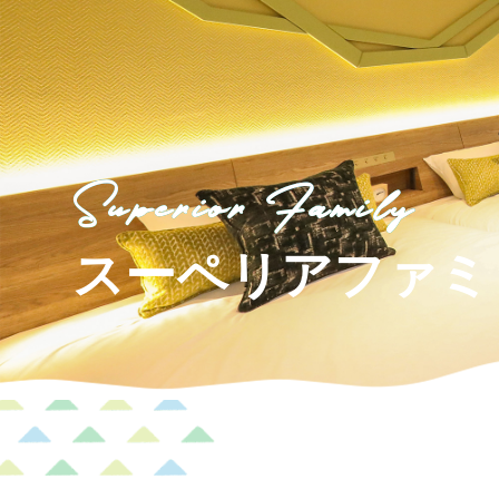
森感覚アスレチック DOKIDOKI
カフェテリア オーク
グッズ・ショップ情報
パーク
ハロー
MotoGP™
プレミアムステイルーム
スーペリ
Superior Family
空のアスレチックひろば KONOMI
グランツーリスモカフェ
スーペリアファミ
もてぎ2&4レース
モータースポーツ
ホンダ
アジアロードレース選手権
全日本トラ
スタンダードルーム
のぞみの
もて耐
JOY耐
もてぎロードレース
も
大人も楽しめるレーシングカート