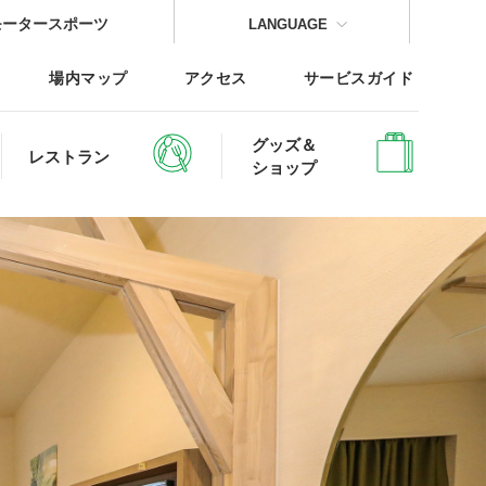
モータースポーツ
LANGUAGE
場内マップ
アクセス
サービスガイド
グッズ＆
レストラン
ショップ
CLOSE
CLOSE
CLOSE
CLOSE
CLOSE
CLOSE
レッジTOP