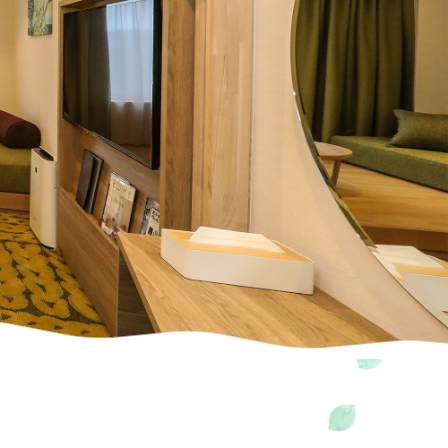
大ネットの森 SUMIKA
のキッチン どんぐり
ジ
ホテル
UPER GT
ログキャビン・林間サイト
ルマ＆
イクのアトラクション
ーパー耐久
験・レース参戦・スクール）
期間限定スペシャルプラン
もてぎチャンピオンカップ
ジムカーナ
てぎの楽しみ方