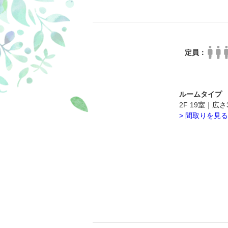
定員：
ド1台）
ルームタイプ
2F 19室｜
> 間取りを見る
●
客室設備
エアコン｜
電気ケトル