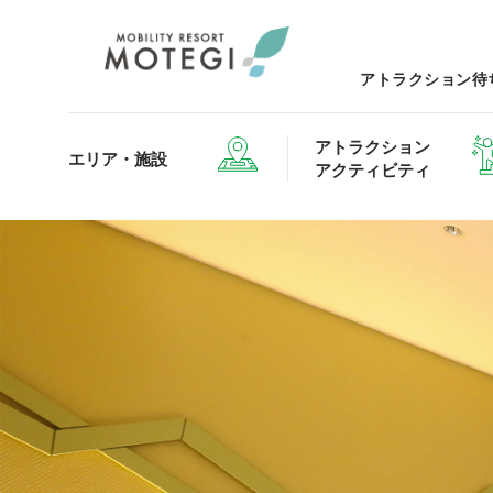
アトラクション待
アトラクション
エリア・施設
アクティビティ
エリア・施設TOP
アトラクション・アクティビティTOP
レストランTOP
グッズ＆ショップTOP
モータ
ホテルTOP