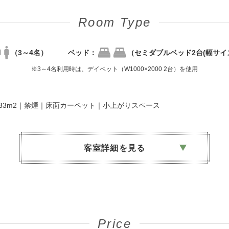
Room Type
（3～4名）
ベッド：
（セミダブルベッド2台(幅サイズ
※3～4名利用時は、デイベット（W1000×2000 2台）を使用
広さ33m2｜禁煙｜床面カーペット｜小上がりスペース
客室詳細を見る
浴室｜ウォシュレット機能付トイレ｜冷蔵庫｜TV(BS視聴可）｜ヘアド
｜セーフティボックス｜加湿空気清浄機｜電話｜無料Wi-fi
Price