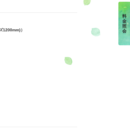
料
金
定
照
1200mm)）
会
ライヤー｜