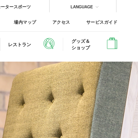
モータースポーツ
LANGUAGE
場内マップ
アクセス
サービスガイド
グッズ＆
レストラン
ショップ
CLOSE
CLOSE
CLOSE
CLOSE
CLOSE
CLOSE
レッジTOP