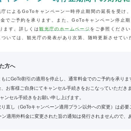
・走行会 2輪
スクール・走行会 4輪
MC
観光庁によるGoToキャンペーン一時停止期間の延長を受
料金でご予約を承ります。また、GoToキャンペーン停止
ります。詳しくは
観光庁のホームページ
をご参照ください
ハローウッズキャンプ
ンについては、観光庁の発表があり次第、随時更新させてい
た方へ
もにGoTo割引の適用を停止し、通常料金でのご予約を承りま
合、お客様ご自身にてキャンセル手続きをおこなっていただき
キャンセル手続きをお願い申し上げます。
り直し（GoToキャンペーン適用プラン以外への変更）は必要
ャンペーン適用外料金に変更された旨の通知は発行されませんので