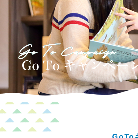
森感覚アスレチック DOKIDOKI
カフェテリア オーク
グッズ・ショップ情報
パーク
ハロー
MotoGP™
プレミアムステイルーム
スーペリ
Go To Campaign
空のアスレチックひろば KONOMI
グランツーリスモカフェ
もてぎ2&4レース
モータースポーツ
ホンダ
アジアロードレース選手権
全日本トラ
スタンダードルーム
のぞみの
もて耐
JOY耐
もてぎロードレース
も
大人も楽しめるレーシングカート
GoT