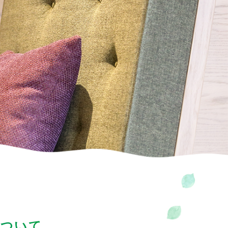
大ネットの森 SUMIKA
のキッチン どんぐり
ジ
ホテル
UPER GT
ログキャビン・林間サイト
ルマ＆
イクのアトラクション
ーパー耐久
験・レース参戦・スクール）
期間限定スペシャルプラン
もてぎチャンピオンカップ
ジムカーナ
てぎの楽しみ方
について