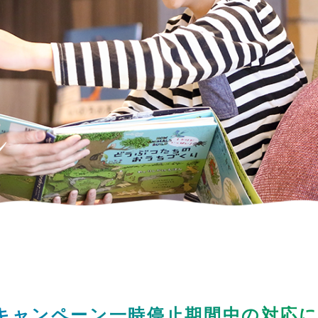
迷宮森殿 ITADAKI
森のジェラテリア ROCCO
オンラインショップ
巨
森
ウッズ
森と星空のキャンプヴィレッ
トライアル世界選手権
S
グランピング
アファミリー
アクティビティ（自然体験・キャンプ）
ク
バ
全日本ロードレース
ス
コレクションホール
交通教育センターもてぎ
イアル
全日本カート
サーキットを走る（走行体
BBQ
湯
K-TAI
Motoフェスティバル
ハローウッズサイトTOP
てぎショートコース
もてぎカートレース
森の空中散歩（ジップライン）
も
oキャンペーン
一時停止期間中の対応