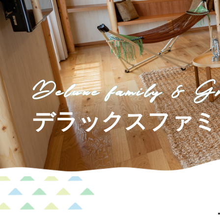
森感覚アスレチック DOKIDOKI
カフェテリア オーク
グッズ・ショップ情報
パーク
ハロー
MotoGP™
プレミアムステイルーム
スーペリ
Deluxe family & G
空のアスレチックひろば KONOMI
グランツーリスモカフェ
デラックスファミ
もてぎ2&4レース
モータースポーツ
ホンダ
アジアロードレース選手権
全日本トラ
スタンダードルーム
のぞみの
もて耐
JOY耐
もてぎロードレース
も
大人も楽しめるレーシングカート