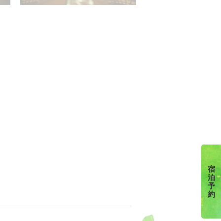
宿
泊
予
約