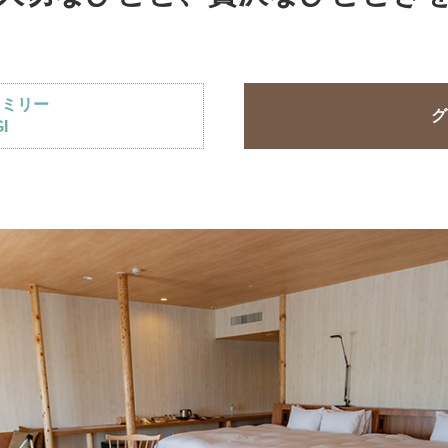
・走行会 2輪
スクール・走行会 4輪
MC
ァミリー
グ
ハローウッズキャンプ
I