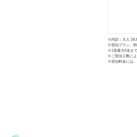
シャンプー
トンセット
●
幼児のお
歯ブラシ｜
※内訳：大人 28,
※宿泊プラン、時
※1室最大6名ま
※ご宿泊人数によ
※宿泊料金には、