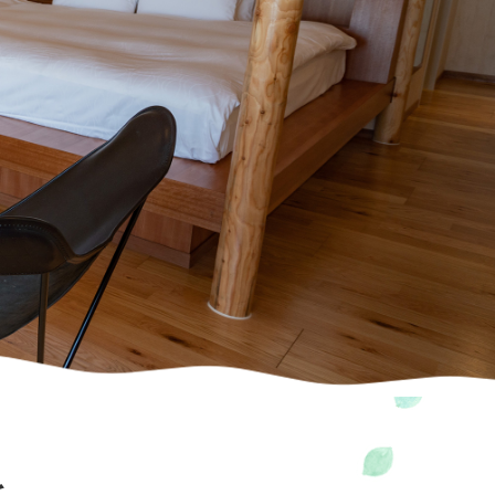
大ネットの森 SUMIKA
のキッチン どんぐり
ジ
ホテル
UPER GT
ログキャビン・林間サイト
ルマ＆
イクのアトラクション
ーパー耐久
験・レース参戦・スクール）
期間限定スペシャルプラン
もてぎチャンピオンカップ
ジムカーナ
てぎの楽しみ方
を