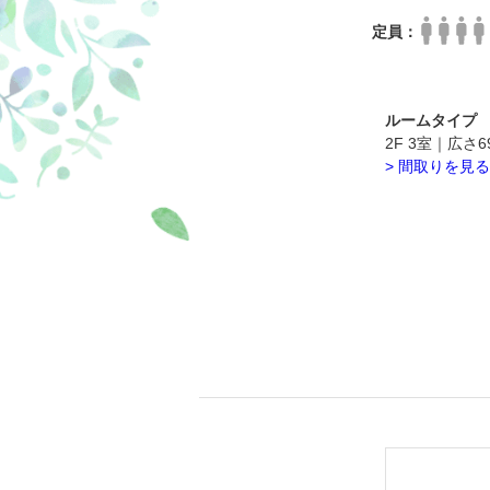
定員：
ルームタイプ
2F 3室｜広
> 間取りを見る
●
客室設備
エアコン｜
電気ケトル
●
アメニテ
作務衣（ル