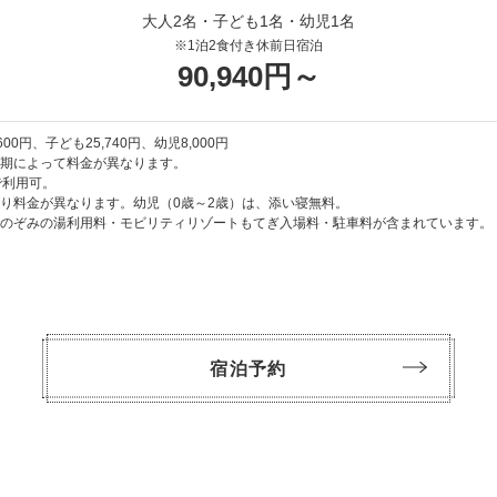
｜リンス｜ボディソープ｜ボディタオル｜歯ブラシ｜カミソリ｜ヘアブ
大人2名・子ども1名・幼児1名
｜綿棒｜クレンジング｜化粧水｜乳液
※1泊2食付き休前日宿泊
90,940円～
子さま向けアメニティ
歯磨き粉（いちご味）｜作務衣（ルームウェア）｜スリッパ
600円、子ども25,740円、幼児8,000円
期によって料金が異なります。
で利用可。
り料金が異なります。幼児（0歳～2歳）は、添い寝無料。
のぞみの湯利用料・モビリティリゾートもてぎ入場料・駐車料が含まれています。
宿泊予約