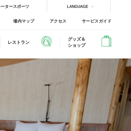
モータースポーツ
LANGUAGE
場内マップ
アクセス
サービスガイド
グッズ＆
レストラン
ショップ
CLOSE
CLOSE
CLOSE
CLOSE
CLOSE
CLOSE
レッジTOP