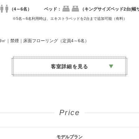
（4～6名）
ベッド：
（キングサイズベッド2台(幅サ
※5名～6名利用時は、エキストラベッドを2台まで追加可能（有料）
さ69㎡｜禁煙｜床面フローリング（定員4～6名）
客室詳細を見る
浴室｜ウォシュレット機能付トイレ｜冷蔵庫｜TV(BS視聴可）｜ヘアド
｜セーフティボックス｜加湿空気清浄機｜電話｜無料Wi-fi
Price
ィ
ームウェア）｜スリッパ｜バスタオル｜フェイスタオル｜洗顔料・ハン
モデルプラン