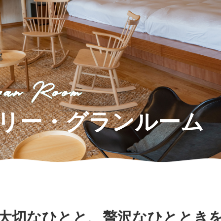
迷宮森殿 ITADAKI
森のジェラテリア ROCCO
オンラインショップ
巨
森
ウッズ
森と星空のキャンプヴィレッ
トライアル世界選手権
S
グランピング
アファミリー
ran Room
アクティビティ（自然体験・キャンプ）
ク
リー・
グランルーム
バ
全日本ロードレース
ス
コレクションホール
交通教育センターもてぎ
イアル
全日本カート
サーキットを走る（走行体
BBQ
湯
K-TAI
Motoフェスティバル
ハローウッズサイトTOP
てぎショートコース
もてぎカートレース
森の空中散歩（ジップライン）
も
大切なひとと、贅沢なひととき