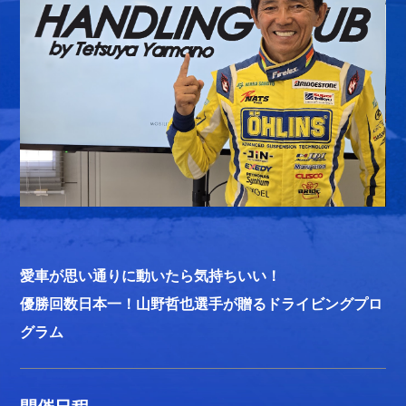
アトラクション
イベント
待ち時間案内
営業時間
料金・チケット
場内マップ
アクセス
サービスガイド
アンケート
愛車が思い通りに動いたら気持ちいい！
優勝回数日本一！山野哲也選手が贈るドライビングプロ
グラム