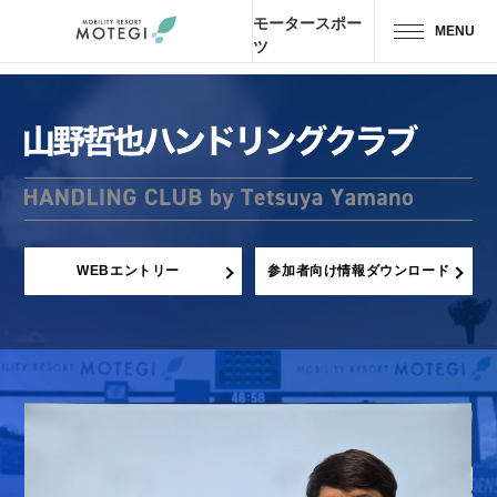
モータースポー
MENU
ツ
トップページ
JP
EN
CH
エリア・施設
アトラクション・
アクティビティ
WEBエントリー
参加者向け情報ダウンロード
モーター
スポーツ
ホテル・
キャンプ
レストラン
グッズ＆
ショップ