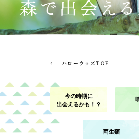
森感覚アスレチック DOKIDOKI
カフェテリア オーク
グッズ・ショップ情報
パーク
ハロー
MotoGP™
プレミアムステイルーム
スーペリ
← ハローウッズTOP
空のアスレチックひろば KONOMI
グランツーリスモカフェ
もてぎ2&4レース
モータースポーツ
ホンダ
アジアロードレース選手権
全日本トラ
今の時期に
スタンダードルーム
のぞみの
出会えるかも！？
もて耐
JOY耐
もてぎロードレース
も
両生類
大人も楽しめるレーシングカート