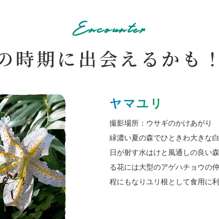
Encounter
の時期に出会えるかも
ヤマユリ
撮影場所：ウサギのかけあがり
緑濃い夏の森でひときわ大きな
日が射す水はけと風通しの良い
る花には大型のアゲハチョウの仲
程にもなりユリ根として食用に