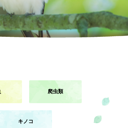
大ネットの森 SUMIKA
のキッチン どんぐり
ジ
ホテル
UPER GT
ログキャビン・林間サイト
ルマ＆
イクのアトラクション
ーパー耐久
験・レース参戦・スクール）
虫
爬虫類
期間限定スペシャルプラン
もてぎチャンピオンカップ
ジムカーナ
キノコ
てぎの楽しみ方