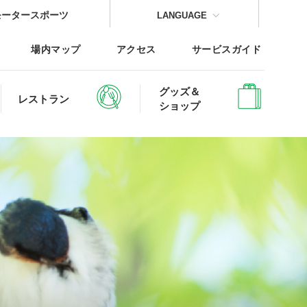
モータースポーツ
LANGUAGE
場内マップ
アクセス
サービスガイド
グッズ＆
レストラン
ショップ
CLOSE
CLOSE
CLOSE
CLOSE
CLOSE
CLOSE
レッジTOP