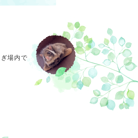
oM会員
レースオフィシャル募集
アクティビティ（自然体験・キャン
プ）
てぎ場内で
。