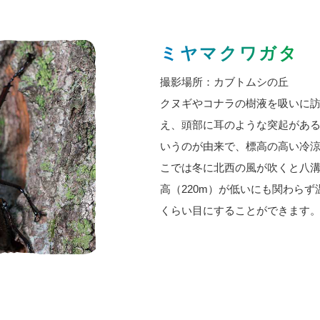
ミヤマクワガタ
撮影場所：カブトムシの丘
クヌギやコナラの樹液を吸いに
え、頭部に耳のような突起があ
いうのが由来で、標高の高い冷
こでは冬に北西の風が吹くと八
高（220m）が低いにも関わら
くらい目にすることができます