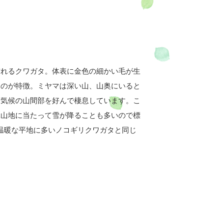
訪れるクワガタ。体表に金色の細かい毛が生
るのが特徴。ミヤマは深い山、山奥にいると
涼気候の山間部を好んで棲息しています。こ
溝山地に当たって雪が降ることも多いので標
ず温暖な平地に多いノコギリクワガタと同じ
。