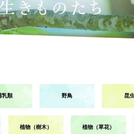
迷宮森殿 ITADAKI
森のジェラテリア ROCCO
オンラインショップ
巨
森
ウッズ
森と星空のキャンプヴィレッ
トライアル世界選手権
S
グランピング
アファミリー
アクティビティ（自然体験・キャンプ）
ク
バ
全日本ロードレース
ス
コレクションホール
交通教育センターもてぎ
イアル
全日本カート
サーキットを走る（走行体
哺乳類
野鳥
昆
BBQ
湯
K-TAI
Motoフェスティバル
ハローウッズサイトTOP
てぎショートコース
もてぎカートレース
植物（樹木）
植物（草花）
森の空中散歩（ジップライン）
も