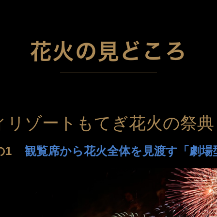
迷宮森殿 ITADAKI
森のジェラテリア ROCCO
オンラインショップ
巨
森
ウッズ
森と星空のキャンプヴィレッ
トライアル世界選手権
S
花火の見どころ
グランピング
アファミリー
アクティビティ（自然体験・キャンプ）
ク
バ
ィリゾートもてぎ花火の祭
全日本ロードレース
ス
コレクションホール
交通教育センターもてぎ
イアル
全日本カート
サーキットを走る（走行体
の1
観覧席から花火全体を見渡す「劇場
BBQ
湯
K-TAI
Motoフェスティバル
ハローウッズサイトTOP
てぎショートコース
もてぎカートレース
森の空中散歩（ジップライン）
も