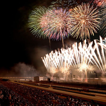
・走行会 2輪
スクール・走行会 4輪
MC
ハローウッズキャンプ