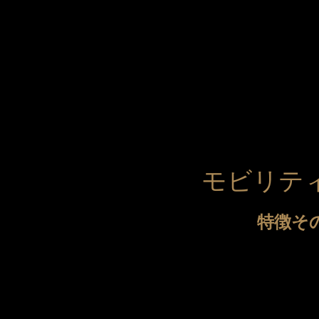
森感覚アスレチック DOKIDOKI
カフェテリア オーク
グッズ・ショップ情報
パーク
ハロー
MotoGP™
プレミアムステイルーム
スーペリ
空のアスレチックひろば KONOMI
グランツーリスモカフェ
モビリテ
もてぎ2&4レース
モータースポーツ
ホンダ
アジアロードレース選手権
全日本トラ
特徴そ
スタンダードルーム
のぞみの
もて耐
JOY耐
もてぎロードレース
も
大人も楽しめるレーシングカート