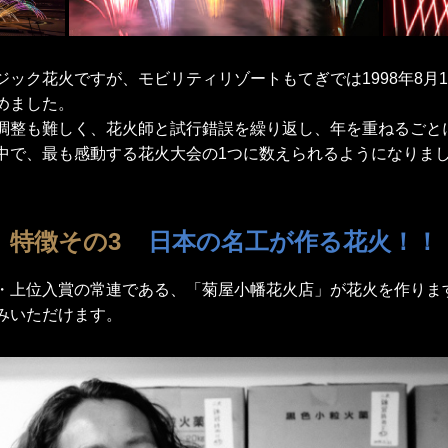
ック花火ですが、モビリティリゾートもてぎでは1998年8月
めました。
調整も難しく、花火師と試行錯誤を繰り返し、年を重ねるごと
中で、最も感動する花火大会の1つに数えられるようになりま
特徴その3
日本の名工が作る花火！！
・上位入賞の常連である、「菊屋小幡花火店」が花火を作ります
みいただけます。