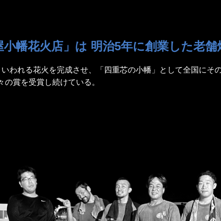
屋小幡花火店」は
明治5年に創業した老舗
といわれる花火を完成させ、「四重芯の小幡」として全国にそ
々の賞を受賞し続けている。