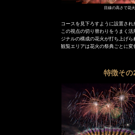
目線の高さで花
コースを見下ろすように設置され
この視点の切り替わりをうまく活
ジナルの構成の花火が打ち上げら
観覧エリアは花火の祭典ごとに変
特徴その