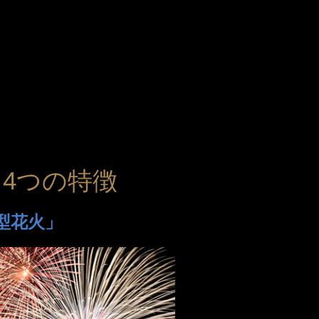
大ネットの森 SUMIKA
のキッチン どんぐり
ジ
ホテル
UPER GT
ログキャビン・林間サイト
ルマ＆
イクのアトラクション
典
4つの特徴
ーパー耐久
験・レース参戦・スクール）
型花火」
期間限定スペシャルプラン
もてぎチャンピオンカップ
ジムカーナ
てぎの楽しみ方