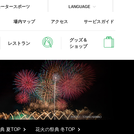
モータースポーツ
LANGUAGE
場内マップ
アクセス
サービスガイド
グッズ＆
レストラン
ショップ
CLOSE
CLOSE
CLOSE
CLOSE
CLOSE
CLOSE
レッジTOP
典 夏TOP
花火の祭典 冬TOP