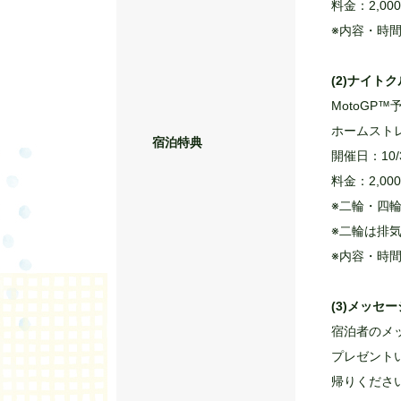
(1)プレミ
管制室・ポ
す。各エリ
開催日：10/
料金：2,00
※内容・時
(2)ナイト
MotoG
ホームスト
宿泊特典
開催日：10/
料金：2,00
※二輪・四
※二輪は排気