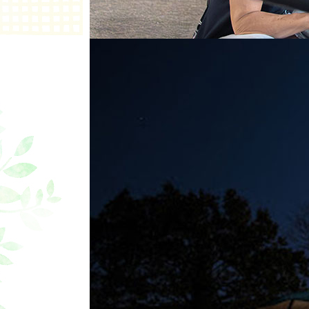
料金
2ルームテン
ドームテント
ソロテント 
(1)キャン
テントの設
寝袋・マッ
(2)ホーム
観戦エリア