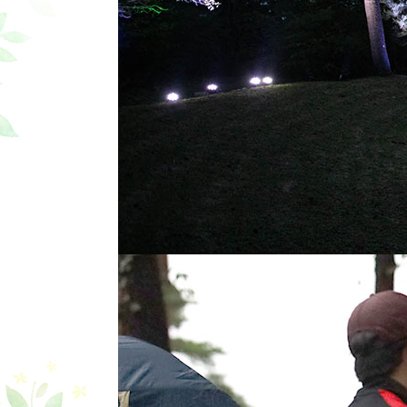
10/2(金)～5(月
日程
※募集締め切り 9/
定員
50サイト
対象
バイク来場者
料金
15,000円/サ
（1）バイク横
バイク乗りに嬉
※本キャンプサ
※横付けできる