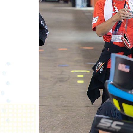
ホームストレートの観戦席まで徒歩5分・シ
宿泊者限定特典の「プレミアムパドックツア
します。
体験概要
MotoGP™
10/2(金)～
日程
※募集締め切り
定員
35組（2ル