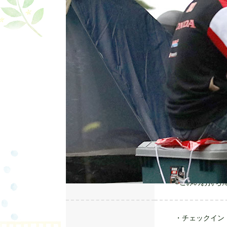
※事前のサイト
（2）焚き火OK
焚き火台の持ち
滞在環境
※直火はご遠慮
（3）木々に囲
木漏れ日が差し
な森の中に、サ
の熱狂が交差す
※サイト内に水
※当サイトには
※ごみのお持ち
・チェックイン 10