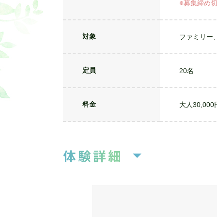
体験概要
CAMP
10月開催
10/10(土)
日程
※募集締め切り
対象
ファミリー
定員
20名
料金
大人30,0