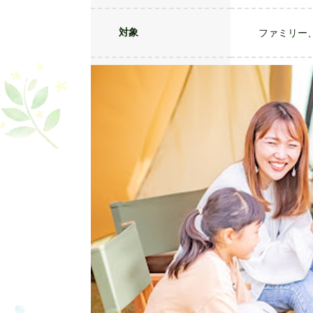
開催日は申
※募集締め切
日程
※「森と星
レンタル品
※ご宿泊当
対象
ファミリー
定員
1サイト5
15,000円～
※1サイトの
料金
※料金には
※AC電源