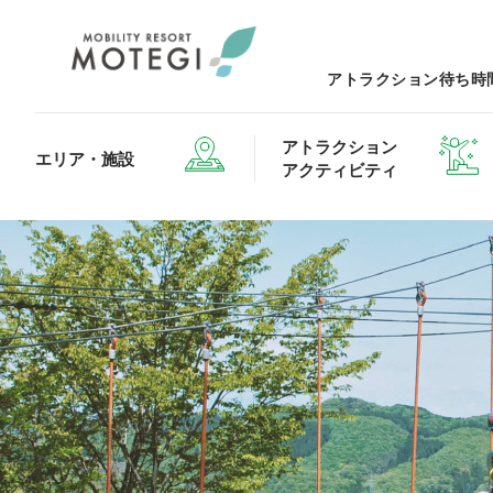
アトラクション待ち時
アトラクション
エリア・施設
アクティビティ
エリア・施設TOP
アトラクション・アクティビティTOP
レストランTOP
グッズ＆ショップTOP
モータース
ホテルTOP