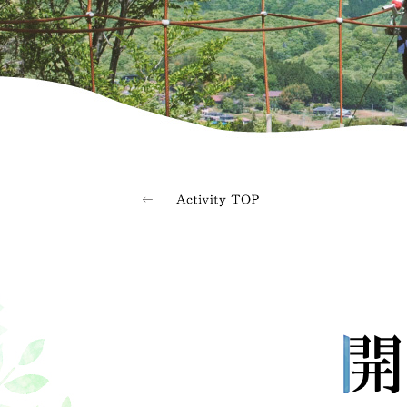
森感覚アスレチック DOKIDOKI
カフェテリア オーク
グッズ・ショップ情報
パーク
ハローウッ
MotoGP™
プレミアムステイルーム
スーペリアフ
空のアスレチックひろば KONOMI
グランツーリスモカフェ
もてぎ2&4レース
モータースポーツ
ホンダコレ
アジアロードレース選手権
全日本トライア
スタンダードルーム
のぞみの湯
もて耐
JOY耐
もてぎロードレース
もてぎ
大人も楽しめるレーシングカート