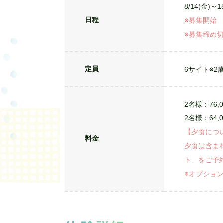
ます。パークに一番近い駐車場の利用や、
ため小さなお子様連れのファミリーでも安
体験概要
CAMP
キャンプサイト
8/14(金)～
日程
※募集開始 6/
※募集締め切り
定員
6サイト
※2
2名様：76,
2名様：64,
【夕食につい