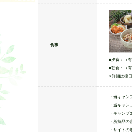
※内容・時
(3)メッ
宿泊者のメ
プレゼント
帰りくださ
食事
■夕食：（
■朝食：（
※詳細は後