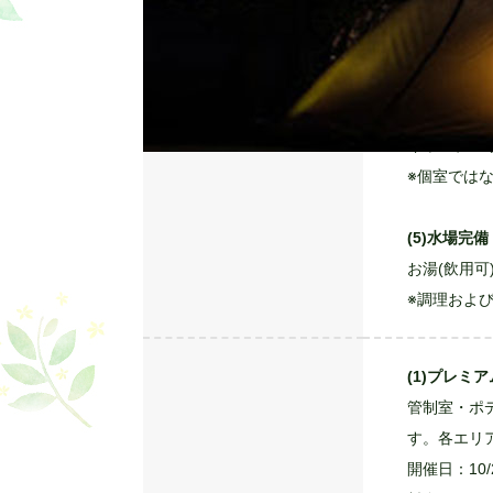
(3)シャワ
サイト内に
女性専用の
シャワール
滞在環境
パウダール
ットン、綿
※タオル類
(4)電源ル
キャンプエ
※個室では
(5)水場完備
お湯(飲用
※調理およ