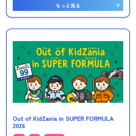
もっと見る
Out of KidZania in SUPER FORMULA
2026