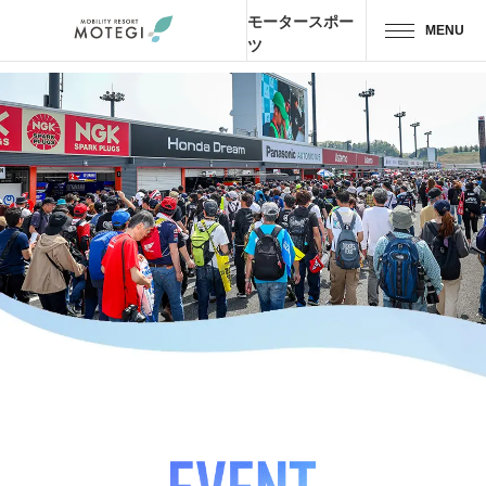
モータースポー
MENU
ツ
トップページ
JP
EN
CH
エリア・施設
アトラクション・
アクティビティ
モーター
スポーツ
ホテル・
キャンプ
レストラン
グッズ＆
ショップ