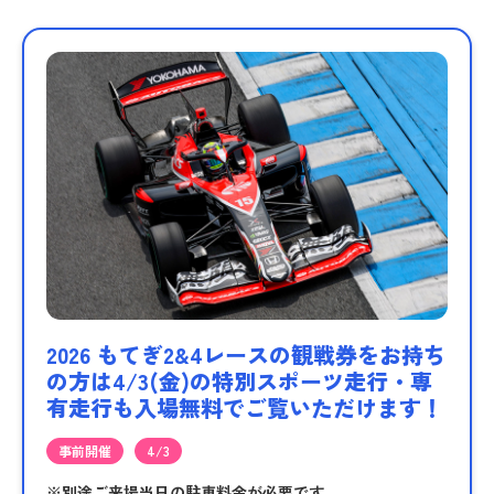
2026 もてぎ2&4レースの観戦券をお持ち
の方は4/3(金)の特別スポーツ走行・専
有走行も入場無料でご覧いただけます！
事前開催
4/3
※別途ご来場当日の駐車料金が必要です