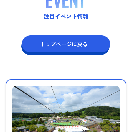
注目イベント情報
アトラクション
イベント
待ち時間案内
トップページに戻る
営業時間
料金・チケット
場内マップ
アクセス
サービスガイド
アンケート