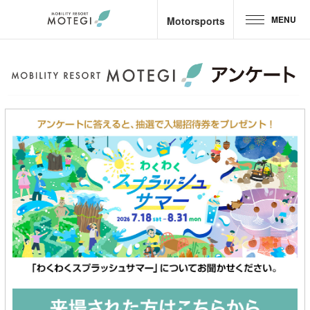
MENU
Motorsports
Top Page
JP
EN
CH
Area and Facilities
Attractions &
Activities
Motorsports
Hotel &
Camp
Restaurant
Goods &
Shop