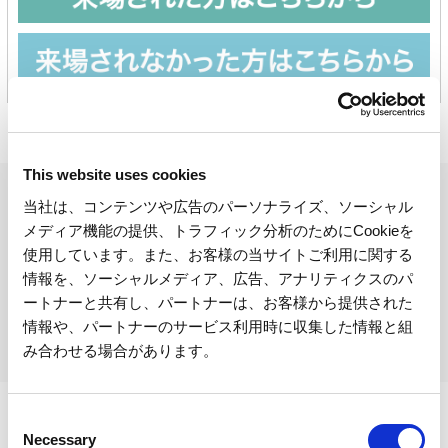
Attraction
Event
waiting time
Business Hours
Fees and Tickets
This website uses cookies
Map of the venue
Access
当社は、コンテンツや広告のパーソナライズ、ソーシャル
メディア機能の提供、トラフィック分析のためにCookieを
Map of the venue
Business Hours
Fees and Tickets
使用しています。また、お客様の当サイトご利用に関する
Service Guide
Survey
情報を、ソーシャルメディア、広告、アナリティクスのパ
ートナーと共有し、パートナーは、お客様から提供された
情報や、パートナーのサービス利用時に収集した情報と組
Legal Notices
Before you visit
Access
み合わせる場合があります。
C
Necessary
o