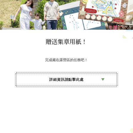
費用
免費
贈送集章用紙！
完成藏在露營區的任務吧！
詳細資訊請點擊此處
參加方法
在辦理入住時會在櫃台交給您。
對象
森林與星空的露營村住宿的
小學生