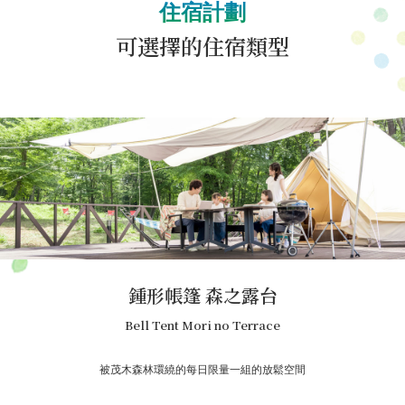
住宿計劃
以下兒童
可選擇的住宿類型
費用
免費
也有包含手持煙火的住宿方案！
蓮花帳篷寬
蓮花帳篷寬
具有開放感的寬敞洋蔥型帳篷室內空間