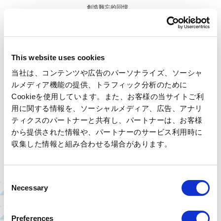
創造難忘的回憶。
更多
This website uses cookies
当社は、コンテンツや広告のパーソナライズ、ソーシャ
ルメディア機能の提供、トラフィック分析のために
Cookieを使用しています。また、お客様の当サイトご利
用に関する情報を、ソーシャルメディア、広告、アナリ
重新整理
ティクスのパートナーと共有し、パートナーは、お客様
充實的設施，讓您享受放鬆的時光
から提供された情報や、パートナーのサービス利用時に
収集した情報と組み合わせる場合があります。
Consent
Necessary
Selection
Preferences