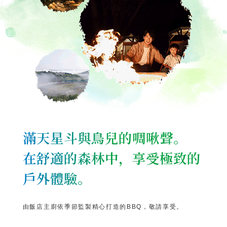
滿天星斗與鳥兒的啁啾聲。
在舒適的森林中，享受極致的
戶外體驗。
由飯店主廚依季節監製
精心打造的BBQ，敬請享受。