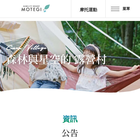
菜單
摩托運動
首頁
JP
EN
CH
Camp Villege
區域・設施
森林與星空的 露營村
景點・
活動
摩托車
運動
酒店・
露營
資訊
餐廳
公告
商品＆
商店