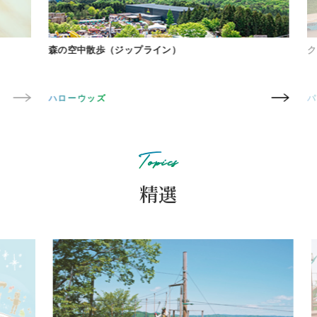
森の空中散歩（ジップライン）
クル
ハローウッズ
パー
Topics
精選