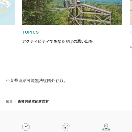
TOPICS
TO
アクティビティであなただけの思い出を
「モ
登録
※某些連結可能無法從國外存取。
頂部
森林與星空的露營村