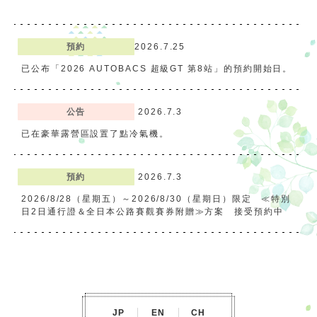
預約
2026.7.25
遊樂設施
活動
等待時間指南
已公布「2026 AUTOBACS 超級GT 第8站」的預約開始日
。
營業時間
費用・票券
公告
2026.7.3
已在豪華露營區設置了點冷氣機。
場內地圖
訪問
預約
2026.7.3
服務指南
問卷調查
2026/8/28（星期五）～2026/8/30（星期日）限定 ≪特別
日2日通行證＆全日本公路賽觀賽券附贈≫方案 接受預約中
推薦
2026.7.1
2026/8/14（星期五）煙花節住宿方案 接受預約中
JP
EN
CH