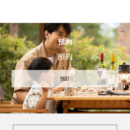
■外出或離開帳篷、木屋時，或休息時，請避免為產品充電。
充電時請務必在能確認產品狀態的情況下進行。
■若在客房清掃等您不在時確認到產品正在充電，露營工作人
員可能會移動產品或停止充電，敬請事先諒解。
預約
因行動電源誤用或故障所引發的事故，可能由顧客自行負責。
預約
敬請理解並配合。
預訂