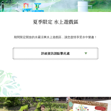
其他
・僅限使用手持煙火。※請避免使
用煙火升空或會發出巨大聲響的煙
火。
夏季限定 水上遊戲區
・因天候因素，活動可能會取消。
期間限定開放的水霧涼爽水上遊戲區，讓您盡情享受水中樂趣！
詳細資訊請點擊此處
開催日期
7/17（星期五）～8/27（星期四）
15:00～17:00
對象
入住森林與星空的露營村的客人