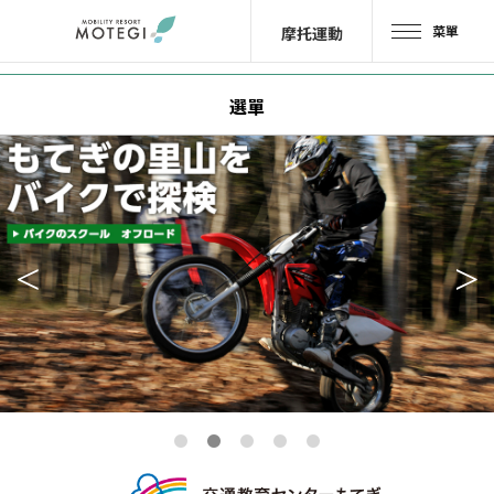
菜單
摩托運動
首頁
選單
JP
EN
CH
區域・設施
景點・
活動
摩托車
運動
酒店・
露營
餐廳
商品＆
商店