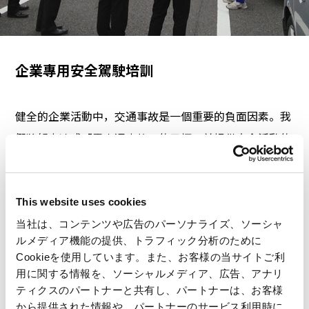
企業專用安全駕駛培訓
健全的企業活動中，交通事故是一個重要的負面因素。我
們將努力達成「零交通事故」的目標，並提供安全活動的
協助。此外，我們也提供針對不同車種、行業和業態的定
制課程。
This website uses cookies
当社は、コンテンツや広告のパーソナライズ、ソーシャ
ルメディア機能の提供、トラフィック分析のために
Cookieを使用しています。また、お客様の当サイトご利
用に関する情報を、ソーシャルメディア、広告、アナリ
ティクスのパートナーと共有し、パートナーは、お客様
から提供された情報や、パートナーのサービス利用時に