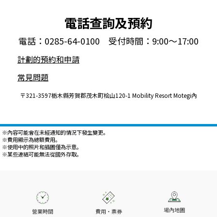
電話查詢及預約
電話：0285-64-0100 受付時間：9:00～17:00
計劃的預約和申請
常見問題
〒321-3597栃木縣芳賀郡茂木町桧山120-1 Mobility Resort Motegi內
※內容可能會在未經通知的情況下發生變更。
※費用顯示為總額費用。
※使用中的照片和插圖僅為示意。
※某些連結可能無法從國外存取。
場內地圖
營業時間
費用・票券