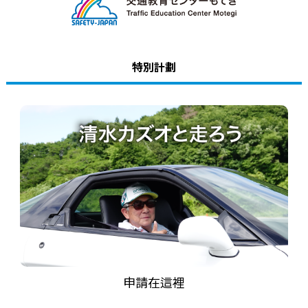
遊樂設施
活動
特別計劃
等待時間指南
營業時間
費用・票券
場內地圖
訪問
服務指南
問卷調查
申請在這裡