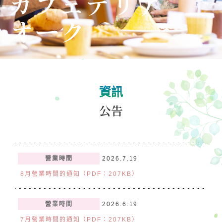
遊樂設施
活動
等待時間指南
營業時間
費用・票券
資訊
場內地圖
訪問
公告
服務指南
問卷調查
營業時間
2026.7.19
8月營業時間的通知（PDF：207KB）
營業時間
2026.6.19
7月營業時間的通知（PDF：207KB）