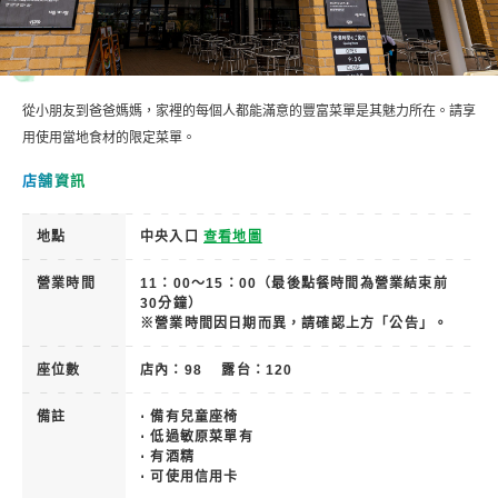
從小朋友到爸爸媽媽，家裡的每個人都能滿意的豐富菜單是其魅力所在。請享
用使用當地食材的限定菜單。
店舗資訊
地點
中央入口
查看地圖
營業時間
11：00～15：00（最後點餐時間為營業結束前
30分鐘）
※營業時間因日期而異，請確認上方「公告」。
座位數
店內：98 露台：120
備註
⋅ 備有兒童座椅
⋅ 低過敏原菜單有
⋅ 有酒精
⋅ 可使用信用卡