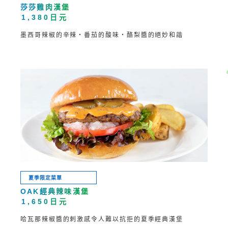
莎莎雞肉漢堡
1,380日元
墨西哥辣椒的辛辣・番茄的酸味・酪梨醬的絕妙和諧
夏季限定菜單
OAK經典辣味漢堡
1,650日元
哈瓦那辣椒醬的刺激感令人難以抗拒的夏季經典漢堡