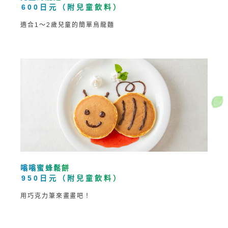
600日元（附兒童飲料）
適合1～2歲兒童的簡單烏龍麵
嗡嗡蜜蜂鬆餅
950日元（附兒童飲料）
用巧克力筆來畫畫吧！