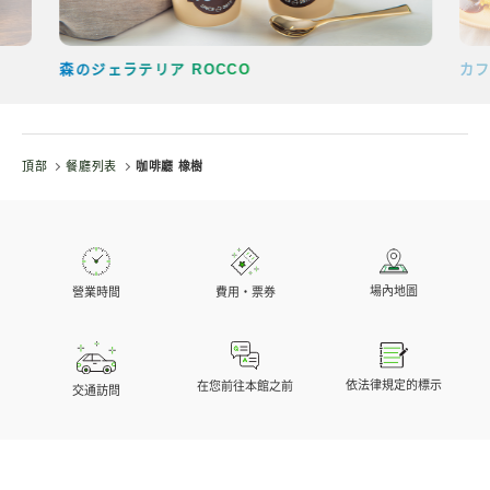
森のジェラテリア ROCCO
カフ
頂部
餐廳列表
咖啡廳 橡樹
場內地圖
營業時間
費用・票券
依法律規定的標示
在您前往本館之前
交通訪問