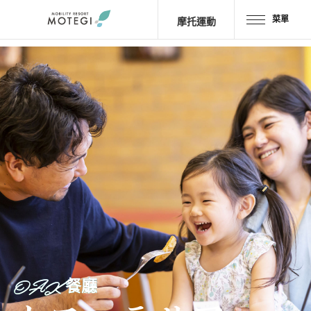
菜單
摩托運動
首頁
JP
EN
CH
區域・設施
景點・
活動
摩托車
運動
酒店・
露營
餐廳
OAK 餐廳
商品＆
商店