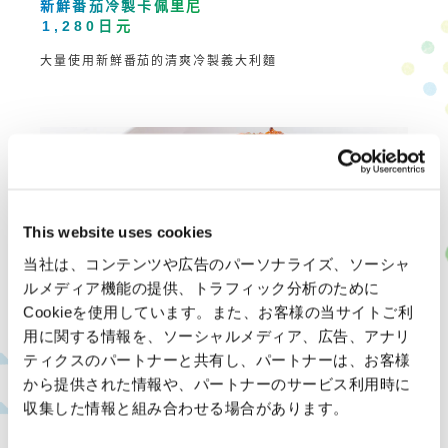
新鮮番茄冷製卡佩里尼
1,280日元
大量使用新鮮番茄的清爽冷製義大利麵
This website uses cookies
当社は、コンテンツや広告のパーソナライズ、ソーシャ
ルメディア機能の提供、トラフィック分析のために
Cookieを使用しています。また、お客様の当サイトご利
用に関する情報を、ソーシャルメディア、広告、アナリ
大塊肉醬義大利麵
ティクスのパートナーと共有し、パートナーは、お客様
1,350日元
から提供された情報や、パートナーのサービス利用時に
內含大塊肉丸，讓小朋友也開心的肉醬義大利麵
収集した情報と組み合わせる場合があります。