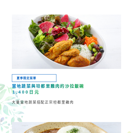
夏季限定菜單
當地蔬菜與坦都里雞肉的
沙拉飯碗
1,400日元
大量當地蔬菜搭配正宗坦都里雞肉