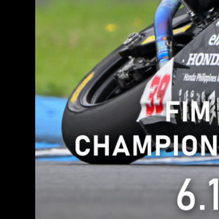
森感覺運動 DOKIDOKI
咖啡廳 橡樹
商品資訊
樂園
Hello 
MotoGP™
尊貴風格客房
Superior
天空的運動場 KONOMI
Gran Turismo Café
茂木2&4賽事
摩托運動
本田收
亞洲公路賽選手権
全日本試驗
標準客房
Nozomi 
mote耐久賽
JOY耐久
茂木賽道車賽
茂
大人也能享受的卡丁賽車