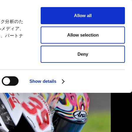
摩托運動
語言
Allow all
ック分析のた
費用・票券
場內地圖
訪問
服務指南
ルメディア、
Allow selection
や、パートナ
商品＆
餐廳
商店
Deny
Show details
關閉
關閉
關閉
關閉
關閉
關閉