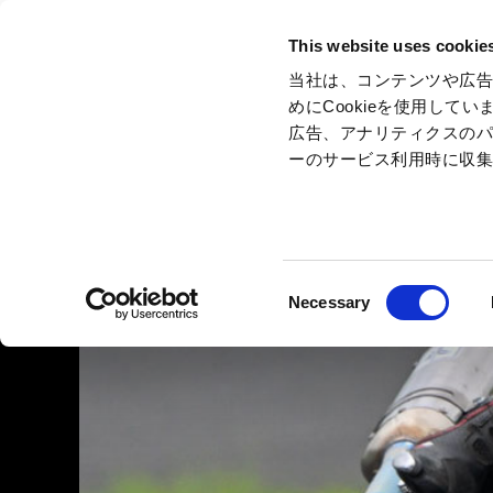
This website uses cookie
当社は、コンテンツや広
めにCookieを使用し
広告、アナリティクスの
景點
ーのサービス利用時に収
區域・設施
活動
Consent
Necessary
Selection
區域與設施首頁
遊樂設施・活動TOP
餐廳首頁
商品與商店首頁
賽車運
酒店首頁