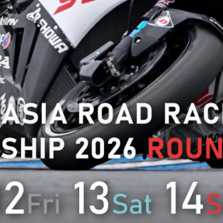
迷宮森殿 ITADAKI
森林中的義大利冰淇淋店 ROCCO
線上商店
巨
橡
Woods
森林與星空的露營村
試驗世界錦標賽
超
豪華露營
 Family
活動（自然體驗・露營）
汽
摩
全日本公路賽
超
藏館
交通教育中心茂木
全日本卡丁車
體驗賽道（體驗賽車、參加賽事、學校）
燒烤
Bath
賽
K-TAI
Moto節
Hello Woods網站首頁
木短程賽道
茂木卡丁車賽
森林空中漫步（滑索）
如