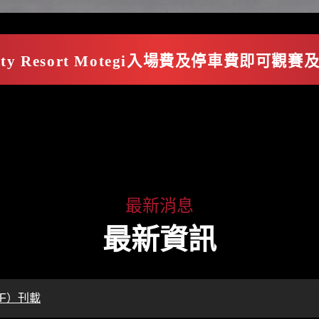
 2輪
駕校・駕駛會 4輪
MCoM
lity Resort Motegi入場費及停車費即可觀
你好大自然露營區
最新消息
最新資訊
F）刊載