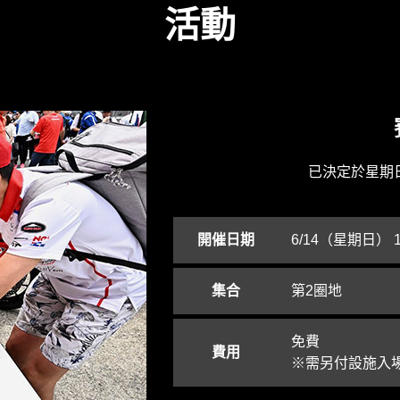
活動
已決定於星期
開催日期
6/14（星期日） 10
集合
第2圈地
免費
費用
※需另付設施入