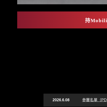
交通教育中心茂木
駕校・駕駛會
森林餐廳 MARCHERANT
持Mobi
2026.6.08
參賽名單（PD