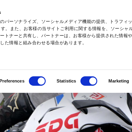
s
告のパーソナライズ、ソーシャルメディア機能の提供、トラフィ
遊樂設施等待時間指南
活動
營業時間
ています。また、お客様の当サイトご利用に関する情報を、ソーシャ
パートナーと共有し、パートナーは、お客様から提供された情報
摩托車
酒店・
集した情報と組み合わせる場合があります。
運動
露營
Preferences
Statistics
Marketing
動首頁
酒店・豪華露營 預約
森林與星空的露營村TOP