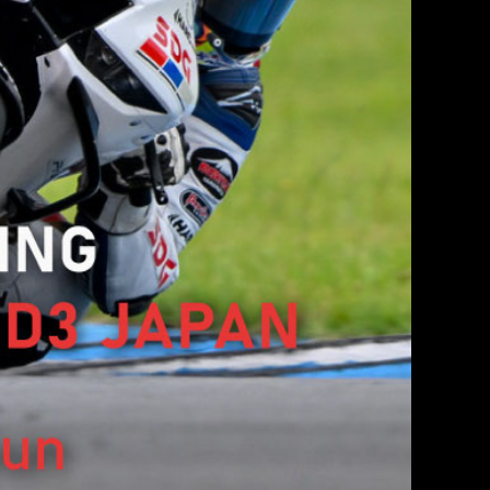
大網林 SUMIKA
實森林廚房
飯店
級GT
小木屋・森林營地
車＆
托車的遊樂設施
級耐久
限時特別方案
茂木冠軍盃
金卡納
何樂享茂木