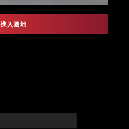
會員
招募賽事工作人員
賽及進入圈地
活動（自然體驗・露營）