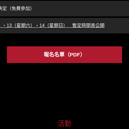
決定（免費參加）
五）・13（星期六）・14（星期日） 暫定時間表公開
報名名單（PDF）
活動