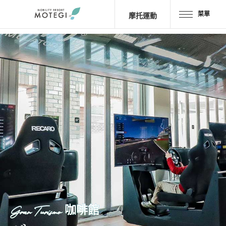
菜單
摩托運動
首頁
JP
EN
CH
區域・設施
景點・
活動
摩托車
運動
酒店・
露營
餐廳
Gran Turismo 咖啡館
商品＆
商店