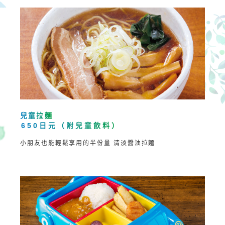
兒童拉麵
650日元（附兒童飲料）
小朋友也能輕鬆享用的半份量
清淡醬油拉麵