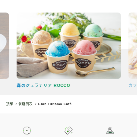
森のジェラテリア ROCCO
カフ
頂部
餐廳列表
Gran Turismo Café