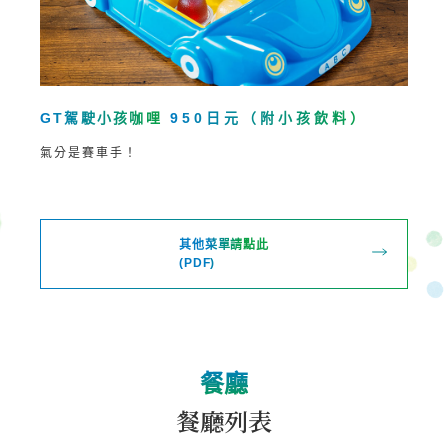
GT駕駛小孩咖哩
950日元（附小孩飲料）
氣分是賽車手！
其他菜單請點此
(PDF)
餐廳
餐廳列表