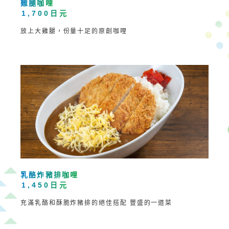
雞腿咖哩
1,700日元
放上大雞腿，份量十足的原創咖哩
乳酪炸豬排咖哩
1,450日元
充滿乳酪和酥脆炸豬排的絕佳搭配
豐盛的一道菜