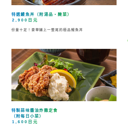
特選鰻魚丼（附湯品・醃菜）
2,900日元
份量十足！豪華鋪上一整尾的極品鰻魚丼
特製蒜味醬油炸雞定食
（附每日小菜）
1,600日元