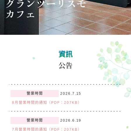
遊樂設施
活動
等待時間指南
營業時間
費用・票券
資訊
場內地圖
訪問
公告
服務指南
問卷調查
營業時間
2026.7.15
8月營業時間的通知（PDF：207KB）
營業時間
2026.6.19
7月營業時間的通知（PDF：207KB）