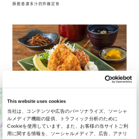
酥脆香濃多汁的炸雞定食
以「味道」取勝！鯵魚綜合炸物定食
1,600日元
This website uses cookies
外酥內鮮味濃縮！鯵魚炸物・豬肉串炸・唐揚炸雞的豪華組
当社は、コンテンツや広告のパーソナライズ、ソーシャ
合套餐
ルメディア機能の提供、トラフィック分析のために
Cookieを使用しています。また、お客様の当サイトご利
用に関する情報を、ソーシャルメディア、広告、アナリ