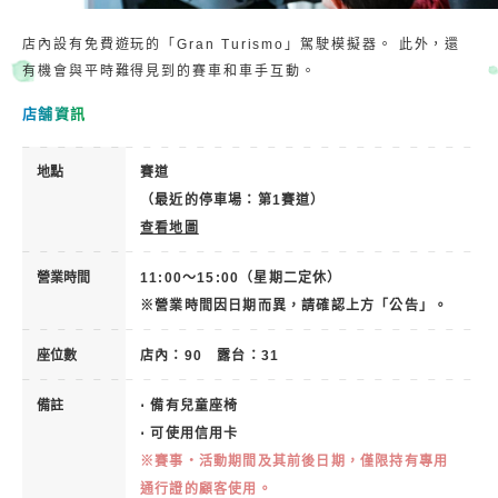
店內設有免費遊玩的「Gran Turismo」駕駛模擬器。
此外，還
有機會與平時難得見到的賽車和車手互動。
店舗資訊
地點
賽道
（最近的停車場：第1賽道）
查看地圖
營業時間
11:00～15:00（星期二定休）
※營業時間因日期而異，請確認上方「公告」。
座位數
店內：90 露台：31
備註
⋅ 備有兒童座椅
⋅ 可使用信用卡
※賽事・活動期間及其前後日期，僅限持有專用
通行證的顧客使用。