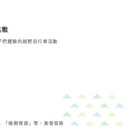
挑戰
孩子們體驗的越野自行車活動
」「繞圈彎道」等，激發冒險