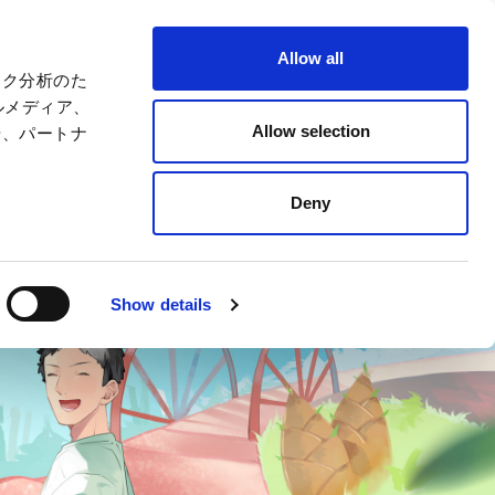
摩托運動
語言
Allow all
ック分析のた
費用・票券
場內地圖
訪問
服務指南
ルメディア、
Allow selection
や、パートナ
商品＆
餐廳
商店
Deny
Show details
關閉
關閉
關閉
關閉
關閉
關閉