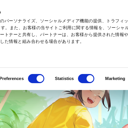
s
告のパーソナライズ、ソーシャルメディア機能の提供、トラフィ
遊樂設施等待時間指南
活動
營業時間
ています。また、お客様の当サイトご利用に関する情報を、ソーシャ
パートナーと共有し、パートナーは、お客様から提供された情報
摩托車
酒店・
集した情報と組み合わせる場合があります。
運動
露營
Preferences
Statistics
Marketing
動首頁
酒店・豪華露營 預約
森林與星空的露營村TOP