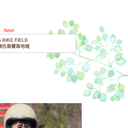
會員
招募賽事工作人員
New!
活動（自然體驗・露營）
 BIKE FIELD
摩托車賽車地域