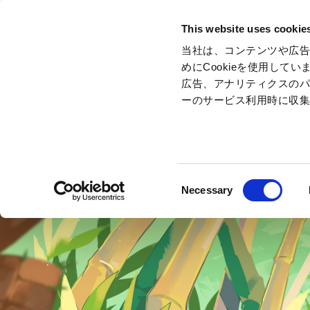
This website uses cookie
当社は、コンテンツや広
めにCookieを使用し
広告、アナリティクスの
景點
ーのサービス利用時に収
區域・設施
活動
Consent
Necessary
Selection
區域與設施首頁
遊樂設施・活動TOP
餐廳首頁
商品與商店首頁
賽車運
酒店首頁