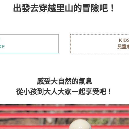
出發去穿越里山的冒險吧！
 2輪
駕校・駕駛會 4輪
MCoM
你好大自然露營區
行
KIDS
KE
兒童
感受大自然的氣息
從小孩到大人大家一起享受吧！