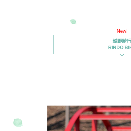
交通教育中心茂木
駕校・駕駛會
森林餐廳 MARCHERANT
New!
越野騎
RINDO BI