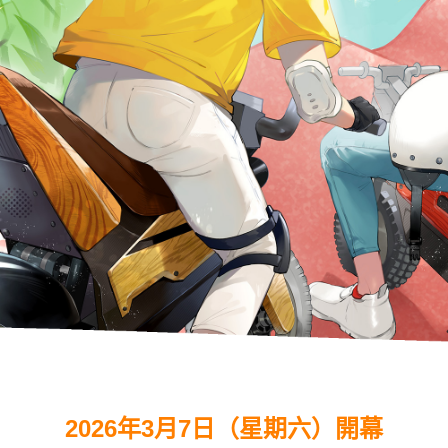
迷宮森殿 ITADAKI
森林中的義大利冰淇淋店 ROCCO
線上商店
巨
橡
Woods
森林與星空的露營村
試驗世界錦標賽
超
豪華露營
 Family
活動（自然體驗・露營）
汽
摩
全日本公路賽
超
藏館
交通教育中心茂木
全日本卡丁車
體驗賽道（體驗賽車、參加賽事、學校）
燒烤
Bath
賽
K-TAI
Moto節
Hello Woods網站首頁
木短程賽道
茂木卡丁車賽
2026年3月7日（星期六）開幕
森林空中漫步（滑索）
如