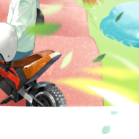
大網林 SUMIKA
實森林廚房
飯店
級GT
小木屋・森林營地
車＆
托車的遊樂設施
級耐久
限時特別方案
茂木冠軍盃
金卡納
何樂享茂木