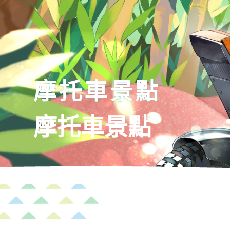
森感覺運動 DOKIDOKI
咖啡廳 橡樹
商品資訊
樂園
Hello 
MotoGP™
尊貴風格客房
Superior
摩托車景點
天空的運動場 KONOMI
Gran Turismo Café
摩托車景點
茂木2&4賽事
摩托運動
本田收
亞洲公路賽選手権
全日本試驗
標準客房
Nozomi 
mote耐久賽
JOY耐久
茂木賽道車賽
茂
大人也能享受的卡丁賽車