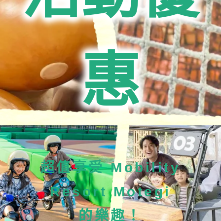
遊樂設施
活動
等待時間指南
惠
營業時間
費用・票券
場內地圖
訪問
服務指南
問卷調查
超值享受 Mobility
Resort Motegi
的樂趣！