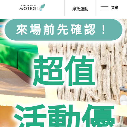
菜單
摩托運動
來場前先確認！
首頁
JP
EN
CH
區域・設施
超值
景點・
活動
摩托車
運動
酒店・
露營
活動優
餐廳
商品＆
商店