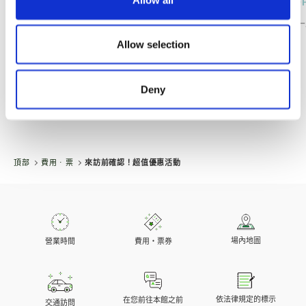
TOPICS
TO
アトラクション待ち時間案内
バー
Allow selection
Deny
※某些連結可能無法從國外存取。
頂部
費用 ⋅ 票
來訪前確認！超值優惠活動
場內地圖
營業時間
費用・票券
依法律規定的標示
在您前往本館之前
交通訪問