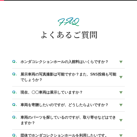
FAQ
よくあるご質問
ホンダコレクションホールの入館料はいくらですか？
展示車両の写真撮影は可能ですか？また、SNS投稿も可能
モビリティリゾートもてぎへのご入場は
入場料金・駐車料金
でしょうか？
が必要です。ホンダコレクションホールへのご入館には別途
現在、〇〇車両は展示していますか？
料金は発生しません。
可能です。
車両を寄贈したいのですが、どうしたらよいですか？
展示車両を検索
にて、 ジャンル・年代・メーカーごとに お
調べいただけます。
車両のパーツを探しているのですが、取り寄せなどはでき
申し訳ございませんが収集活動が終了しており、一律でお断
ますか？
りさせていただいております。
団体でホンダコレクションホールを利用したいです。