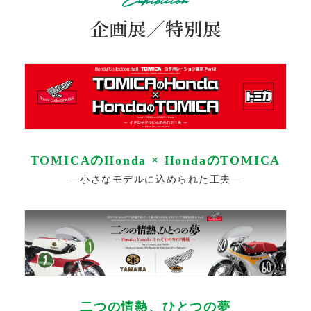
ご案内
2024.7.30
企画展／特別展
展示車両情報はご来館前に
こちら
をご確認ください。
TOMICAのHonda × HondaのTOMICA
―小さなモデルに込められた工夫―
二つの情熱、ひとつの夢