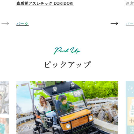
森感覚アスレチック DOKIDOKI
迷宮森
パーク
パー
Pick Up
ピックアップ