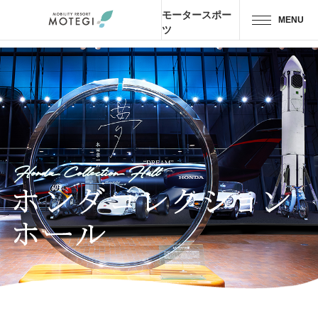
モータースポー
MENU
ツ
トップページ
JP
EN
CH
エリア・施設
アトラクション・
アクティビティ
Honda Collection Hall
モーター
スポーツ
ホテル・
キャンプ
レストラン
グッズ＆
ショップ