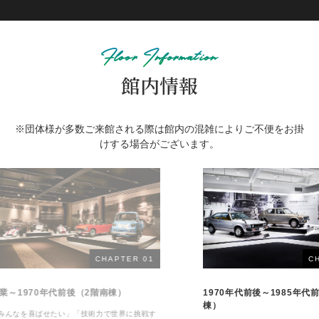
Floor Information
館内情報
※団体様が多数ご来館される際は館内の混雑によりご不便をお掛
けする場合がございます。
ER 01
CHAPTER 02
1970年代前後～1985年代前後（2階北
1985
棟）
棟）
に挑戦す