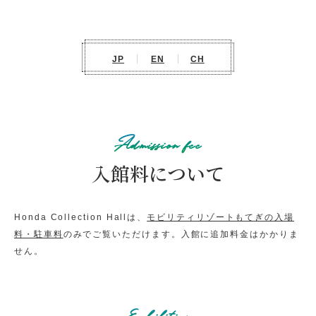
企画展
2026.7.3
JP
EN
CH
7/18(土)～10/18(日)開催
「Honda Collection Hall TOMICA コラボレーション
展示 Part2 TOMICAのHonda × HondaのTOMICA」
「二つの情熱、ひとつの夢 HondaとYamaha それぞれ
のWGP挑戦」
Admission fee
入館料について
イベント
2026.7.3
7/25(土)～8/31(月)開催
「TOMICA×Hondaパーク」
Honda Collection Hallは、
モビリティリゾートもてぎの入場
料・駐車料
のみでご覧いただけます。入館に追加料金はかかりま
せん。
オススメ
2024.9.6
毎日開催！「紙芝居ガイドツアー」
Exhibition