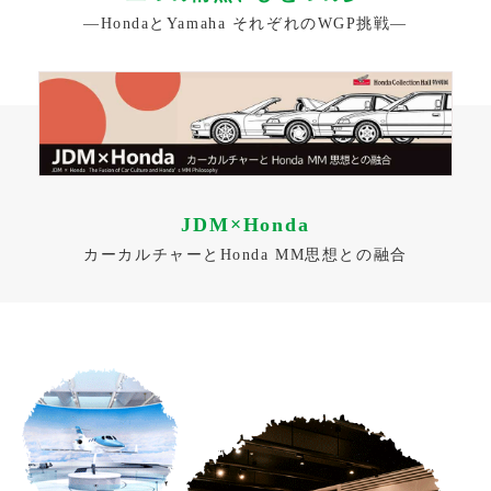
―HondaとYamaha それぞれのWGP挑戦―
JDM×Honda
カーカルチャーとHonda MM思想との融合