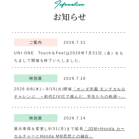
Infomation
お知らせ
アトラクション
イベント
待ち時間案内
ご案内
2026.7.31
営業時間
料金・チケット
UNI-ONE Touch＆Feelは2026年7月31日（金）をも
ちまして開催を終了いたしました。
場内マップ
アクセス
特別展
2026.7.16
サービスガイド
アンケート
2026.8/6(木)～9/15(火)開催
「ホンダ学園 モンテカルロ
チャレンジ ～初代CIVICで挑んだ、学生たちの軌跡～」
特別展
2026.7.14
展示車両を変更し8/31(月)まで延長
「JDM×Honda カー
カルチャーとHonda MM思想との融合」