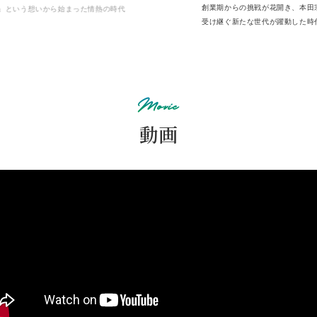
創業期からの挑戦が花開き、本田宗一郎の想いを
一人ひと
受け継ぐ新たな世代が躍動した時代
しい価値
Movie
動画